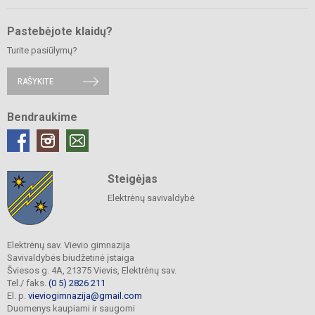
Pastebėjote klaidų?
Turite pasiūlymų?
RAŠYKITE
Bendraukime
Steigėjas
Elektrėnų savivaldybė
Elektrėnų sav. Vievio gimnazija
Savivaldybės biudžetinė įstaiga
Šviesos g. 4A, 21375 Vievis, Elektrėnų sav.
Tel./ faks.
(0 5) 2826 211
El. p.
vieviogimnazija@gmail.com
Duomenys kaupiami ir saugomi