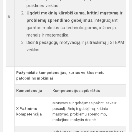
praktines veiklas.
Ugdyti mokinių kūrybiškumą, kritinį mąstymą ir
6.
problemų sprendimo gebėjimus
, integruojant
gamtos mokslus su technologijomis, inžinerija,
menais ir matematika.
Didinti pedagogų motyvaciją ir įsitraukimą į STEAM
veiklas.
Pažymėkite kompetencijas, kurias veiklos metu
patobulins mokiniai
Kompetencija
Kompetencijos apibrėžtis
Motyvacija ir gebėjimas pažinti save ir
X Pažinimo
pasaulį; žinių ir gebėjimų, kritinio
kompetencija
mąstymo, problemų sprendimo,
mokėjimo mokytis dermė.