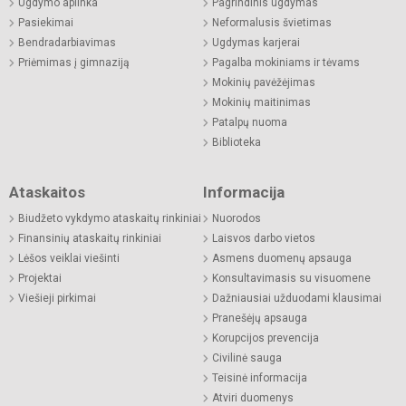
Ugdymo aplinka
Pagrindinis ugdymas
Pasiekimai
Neformalusis švietimas
Bendradarbiavimas
Ugdymas karjerai
Priėmimas į gimnaziją
Pagalba mokiniams ir tėvams
Mokinių pavėžėjimas
Mokinių maitinimas
Patalpų nuoma
Biblioteka
Ataskaitos
Informacija
Biudžeto vykdymo ataskaitų rinkiniai
Nuorodos
Finansinių ataskaitų rinkiniai
Laisvos darbo vietos
Lėšos veiklai viešinti
Asmens duomenų apsauga
Projektai
Konsultavimasis su visuomene
Viešieji pirkimai
Dažniausiai užduodami klausimai
Pranešėjų apsauga
Korupcijos prevencija
Civilinė sauga
Teisinė informacija
Atviri duomenys