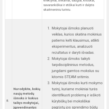
efektyviai, tinkamai, saugiai, kritiškai,
savarankiškai ir etiškai kurti ir dalytis
skaitmeniniu turiniu.
Mokytojai išmoks planuoti
veiklas, kurios skatina mokinius
patiems kelti klausimus, atlikti
eksperimentus, analizuoti
rezultatus ir daryti išvadas.
Mokytojai išmoks taikyti
tarpdisciplininius metodus,
jungdami gamtos mokslus su
kitomis STEAM sritimis.
Mokytojai išmoks kurti mokymo
turinį, kuriame mokiniai turės
Nurodykite, kokių
naujų metodų
identifikuoti problemą ir ieškoti
išmoks ir kokius
8.
kūrybiškų bei moksliškai
taikys mokytojai,
pagrįstų jos sprendimo būdų
įgyvendinantys