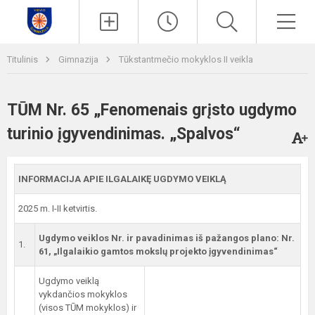
Paieška
Men
Titulinis
Gimnazija
Tūkstantmečio mokyklos II veikla
TŪM Nr. 65 „Fenomenais grįsto ugdymo
turinio įgyvendinimas. „Spalvos“
INFORMACIJA APIE ILGALAIKĘ UGDYMO VEIKLĄ
2025 m. I-II ketvirtis.
Ugdymo veiklos Nr. ir pavadinimas iš pažangos plano: Nr.
1.
61, „Ilgalaikio gamtos mokslų projekto įgyvendinimas“
Ugdymo veiklą
vykdančios mokyklos
(visos TŪM mokyklos) ir