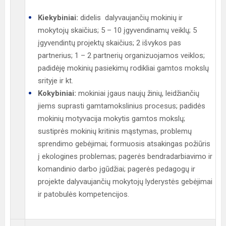
Kiekybiniai:
didelis dalyvaujančių mokinių ir
mokytojų skaičius; 5 – 10 įgyvendinamų veiklų; 5
įgyvendintų projektų skaičius; 2 išvykos pas
partnerius; 1 – 2 partnerių organizuojamos veiklos;
padidėję mokinių pasiekimų rodikliai gamtos mokslų
srityje ir kt.
Kokybiniai:
mokiniai įgaus naujų žinių, leidžiančių
jiems suprasti gamtamokslinius procesus; padidės
mokinių motyvacija mokytis gamtos mokslų;
sustiprės mokinių kritinis mąstymas, problemų
sprendimo gebėjimai; formuosis atsakingas požiūris
į ekologines problemas; pagerės bendradarbiavimo ir
komandinio darbo įgūdžiai; pagerės pedagogų ir
projekte dalyvaujančių mokytojų lyderystės gebėjimai
ir patobulės kompetencijos.