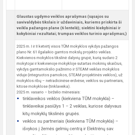
Glaustas ugdymo veiklos aprašymas (sąsajos su
savivaldybės tikslais ir uždaviniais, kuriems priskirta ši
veikla pažangos plane (6 lentelė); siektini kiekybiniai ir
kokybiniai rezultatai; trumpas veiklos turinio aprašymas;)
2025 m. I ir II ketvirtį visos TŪM mokyklos vykdys pažangos
plano Nr. 61 ilgalaikio gamtos mokslų projekto veiklas.
Kiekvienos mokyklos tikslinė dalyvių grupė, kurią sudaro 2
mokytojai ir kiekvienoje mokykloje sutartas mokinių skaičius,
vykdys gamtamokslio pažinimo ir STEAM veiklas mokyklos
viduje (integruotos pamokos, STEAM projektinės veiklos), už
mokyklos ribų – netradicinėse erdvėse, veiklos su partneriais,
kitose mokyklose (tinklaveika).
2025 m. vasario – birželio mėnesiais:
tinklaveikos veiklos (kiekviena TŪM mokykla) –
tinklaveikai pasiūlys 1 – 2 veiklas, kuriose dalyvaus
kitų mokyklų tikslinės grupės.
veiklos su partneriais (kiekviena TŪM mokykla) –
išvykos į žemės gelmių centrą ir Elektrėnų sav.