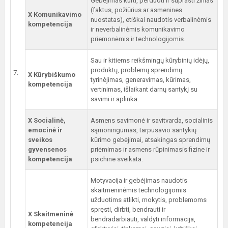
Gebėjimas kurti, perduoti ir suprasti žinias
(faktus, požiūrius ar asmenines
X Komunikavimo
nuostatas), etiškai naudotis verbalinėmis
kompetencija
ir neverbalinėmis komunikavimo
priemonėmis ir technologijomis.
Sau ir kitiems reikšmingų kūrybinių idėjų,
produktų, problemų sprendimų
7.
X Kūrybiškumo
tyrinėjimas, generavimas, kūrimas,
kompetencija
vertinimas, išlaikant darnų santykį su
savimi ir aplinka.
X Socialinė,
Asmens savimonė ir savitvarda, socialinis
emocinė ir
sąmoningumas, tarpusavio santykių
sveikos
kūrimo gebėjimai, atsakingas sprendimų
gyvensenos
priėmimas ir asmens rūpinimasis fizine ir
kompetencija
psichine sveikata.
Motyvacija ir gebėjimas naudotis
skaitmeninėmis technologijomis
užduotims atlikti, mokytis, problemoms
spręsti, dirbti, bendrauti ir
X Skaitmeninė
bendradarbiauti, valdyti informacija,
kompetencija