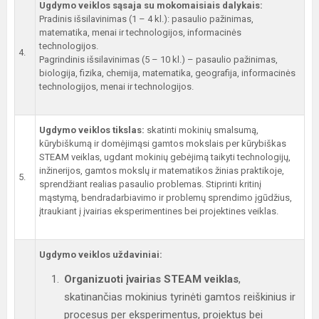
Ugdymo veiklos sąsaja su mokomaisiais dalykais:
Pradinis išsilavinimas (1 – 4 kl.): pasaulio pažinimas,
matematika, menai ir technologijos, informacinės
technologijos.
4.
Pagrindinis išsilavinimas (5 – 10 kl.) – pasaulio pažinimas,
biologija, fizika, chemija, matematika, geografija, informacinės
technologijos, menai ir technologijos.
Ugdymo veiklos tikslas:
skatinti mokinių smalsumą,
kūrybiškumą ir domėjimąsi gamtos mokslais per kūrybiškas
STEAM veiklas, ugdant mokinių gebėjimą taikyti technologijų,
inžinerijos, gamtos mokslų ir matematikos žinias praktikoje,
5.
sprendžiant realias pasaulio problemas. Stiprinti kritinį
mąstymą, bendradarbiavimo ir problemų sprendimo įgūdžius,
įtraukiant į įvairias eksperimentines bei projektines veiklas.
Ugdymo veiklos uždaviniai:
Organizuoti įvairias STEAM veiklas
,
skatinančias mokinius tyrinėti gamtos reiškinius ir
procesus per eksperimentus, projektus bei