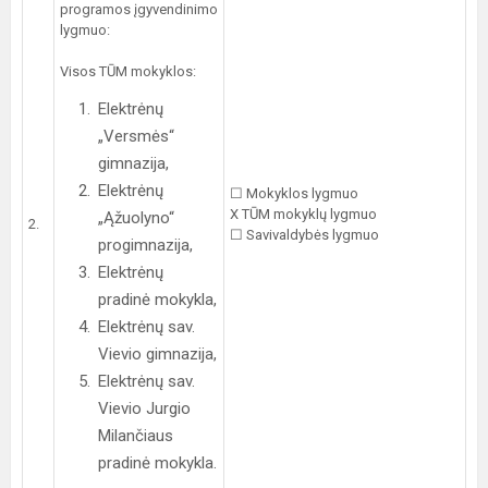
programos įgyvendinimo
lygmuo:
Visos TŪM mokyklos:
Elektrėnų
„Versmės“
gimnazija,
Elektrėnų
☐ Mokyklos lygmuo
X TŪM mokyklų lygmuo
„Ąžuolyno“
2.
☐ Savivaldybės lygmuo
progimnazija,
Elektrėnų
pradinė mokykla,
Elektrėnų sav.
Vievio gimnazija,
Elektrėnų sav.
Vievio Jurgio
Milančiaus
pradinė mokykla.