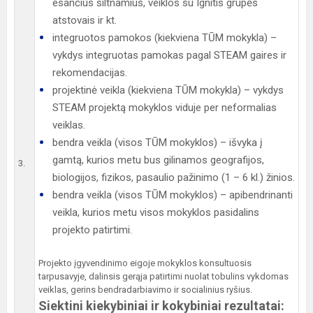
esančius šiltnamius, veiklos su Ignitis grupės
atstovais ir kt.
integruotos pamokos (kiekviena TŪM mokykla) –
vykdys integruotas pamokas pagal STEAM gaires ir
rekomendacijas.
projektinė veikla (kiekviena TŪM mokykla) – vykdys
STEAM projektą mokyklos viduje per neformalias
veiklas.
bendra veikla (visos TŪM mokyklos) – išvyka į
gamtą, kurios metu bus gilinamos geografijos,
3.
biologijos, fizikos, pasaulio pažinimo (1 – 6 kl.) žinios.
bendra veikla (visos TŪM mokyklos) – apibendrinanti
veikla, kurios metu visos mokyklos pasidalins
projekto patirtimi.
Projekto įgyvendinimo eigoje mokyklos konsultuosis
tarpusavyje, dalinsis gerąja patirtimi nuolat tobulins vykdomas
veiklas, gerins bendradarbiavimo ir socialinius ryšius.
Siektini kiekybiniai ir kokybiniai rezultatai: