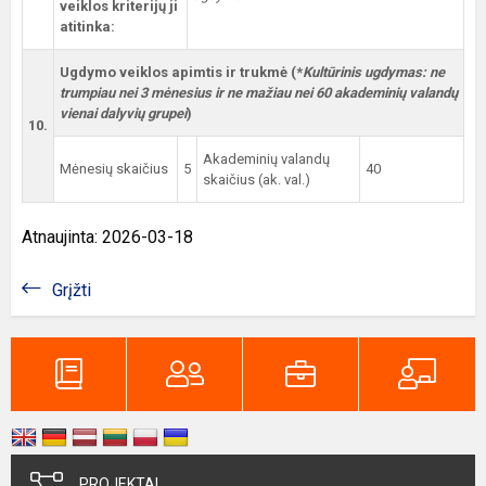
veiklos kriterijų ji
atitinka:
Ugdymo veiklos apimtis ir trukmė (*
Kultūrinis ugdymas:
ne
trumpiau nei 3 mėnesius ir ne mažiau nei 60 akademinių valandų
vienai dalyvių grupei
)
10.
Akademinių valandų
Mėnesių skaičius
5
40
skaičius (ak. val.)
Atnaujinta: 2026-03-18
Grįžti
PROJEKTAI