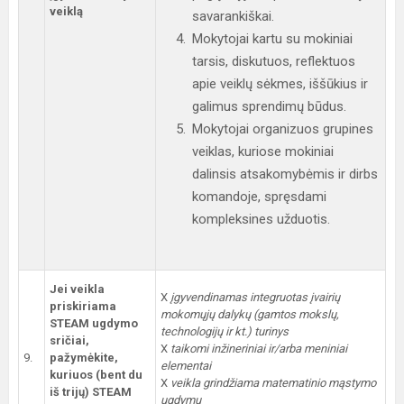
veiklą
savarankiškai.
Mokytojai kartu su mokiniai
tarsis, diskutuos, reflektuos
apie veiklų sėkmes, iššūkius ir
galimus sprendimų būdus.
Mokytojai organizuos grupines
veiklas, kuriose mokiniai
dalinsis atsakomybėmis ir dirbs
komandoje, spręsdami
kompleksines užduotis.
Jei veikla
X
įgyvendinamas integruotas įvairių
priskiriama
mokomųjų dalykų (gamtos mokslų,
STEAM ugdymo
technologijų ir kt.) turinys
sričiai,
X
taikomi inžineriniai ir/arba meniniai
9.
pažymėkite,
elementai
kuriuos (bent du
X
veikla grindžiama matematinio mąstymo
iš trijų) STEAM
ugdymu