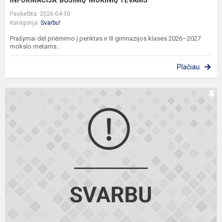
INFORMACIJA BŪSIMŲ MOKINIŲ TĖVAMS
Paskelbta: 2026-04-30
Kategorija:
Svarbu!
Prašymai dėl priėmimo į penktas ir III gimnazijos klases 2026–2027
mokslo metams...
Plačiau
V
I
G
2
2
m
m