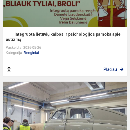
Integruota lietuvių kalbos ir psichologijos pamoka apie
autizmą
Paskelbta: 2026-05-26
Kategorija:
Renginiai
Plačiau
P
į
į
,
t