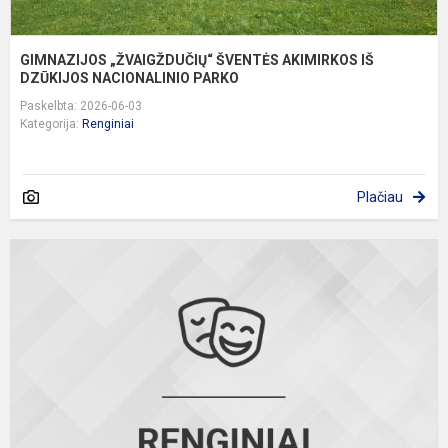
GIMNAZIJOS „ŽVAIGŽDUČIŲ“ ŠVENTĖS AKIMIRKOS IŠ
DZŪKIJOS NACIONALINIO PARKO
Paskelbta: 2026-06-03
Kategorija:
Renginiai
Plačiau
G
a
b
p