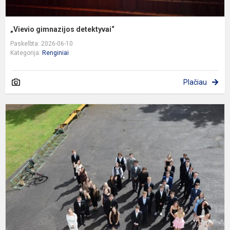
„Vievio gimnazijos detektyvai“
Paskelbta: 2026-06-10
Kategorija:
Renginiai
Plačiau
P
S
Š
A