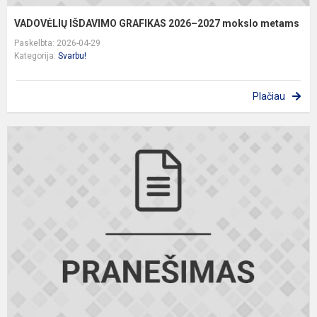
VADOVĖLIŲ IŠDAVIMO GRAFIKAS 2026–2027 mokslo metams
Paskelbta: 2026-04-29
Kategorija:
Svarbu!
Plačiau
2
M
V
B
E
A
D
R