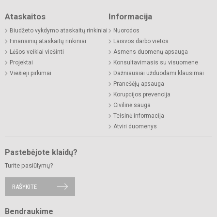
Ataskaitos
Informacija
Biudžeto vykdymo ataskaitų rinkiniai
Nuorodos
Finansinių ataskaitų rinkiniai
Laisvos darbo vietos
Lėšos veiklai viešinti
Asmens duomenų apsauga
Projektai
Konsultavimasis su visuomene
Viešieji pirkimai
Dažniausiai užduodami klausimai
Pranešėjų apsauga
Korupcijos prevencija
Civilinė sauga
Teisinė informacija
Atviri duomenys
Pastebėjote klaidų?
Turite pasiūlymų?
RAŠYKITE
Bendraukime