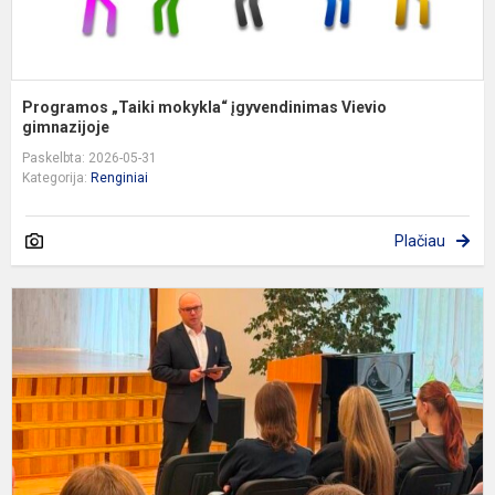
Programos „Taiki mokykla“ įgyvendinimas Vievio
gimnazijoje
Paskelbta: 2026-05-31
Kategorija:
Renginiai
Plačiau
A
b
p
a