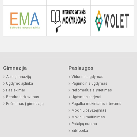
Gimnazija
Paslaugos
Apie gimnaziją
Vidurinis ugdymas
Ugdymo aplinka
Pagrindinis ugdymas
Pasiekimai
Neformalusis švietimas
Bendradarbiavimas
Ugdymas karjerai
Priėmimas į gimnaziją
Pagalba mokiniams ir tėvams
Mokinių pavėžėjimas
Mokinių maitinimas
Patalpų nuoma
Biblioteka