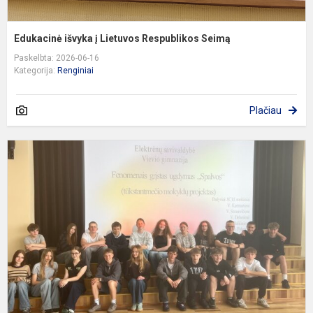
Edukacinė išvyka į Lietuvos Respublikos Seimą
Paskelbta: 2026-06-16
Kategorija:
Renginiai
Plačiau
p
,
g
u
S