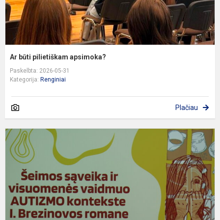
Ar būti pilietiškam apsimoka?
Paskelbta: 2026-05-31
Kategorija:
Renginiai
Plačiau
l
k
ir
p
p