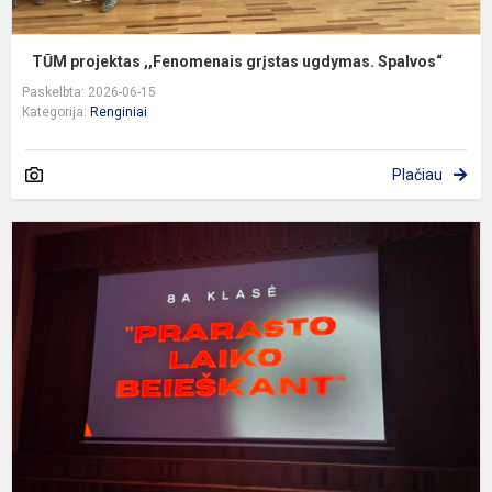
TŪM projektas ,,Fenomenais grįstas ugdymas. Spalvos“
Paskelbta: 2026-06-15
Kategorija:
Renginiai
Plačiau
„
g
d