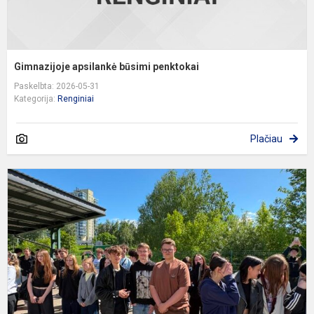
Gimnazijoje apsilankė būsimi penktokai
Paskelbta: 2026-05-31
Kategorija:
Renginiai
Plačiau
A
d
d
E
p
k