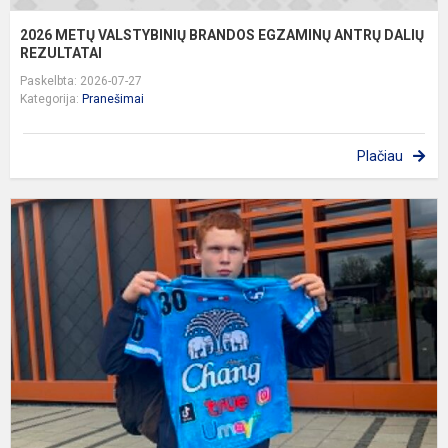
2026 METŲ VALSTYBINIŲ BRANDOS EGZAMINŲ ANTRŲ DALIŲ
REZULTATAI
Paskelbta: 2026-07-27
Kategorija:
Pranešimai
Plačiau
L
s