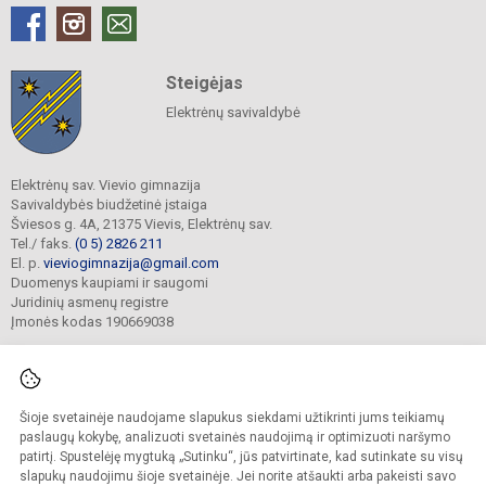
Steigėjas
Elektrėnų savivaldybė
Elektrėnų sav. Vievio gimnazija
Savivaldybės biudžetinė įstaiga
Šviesos g. 4A, 21375 Vievis, Elektrėnų sav.
Tel./ faks.
(0 5) 2826 211
El. p.
vieviogimnazija@gmail.com
Duomenys kaupiami ir saugomi
Juridinių asmenų registre
Įmonės kodas 190669038
Šioje svetainėje naudojame slapukus siekdami užtikrinti jums teikiamų
© 2022. Elektrėnų sav. Vievio gimnazija. Visos teisės saugomos.
Kopijuoti turinį be raštiško gimnazijos sutikimo griežtai draudžiama.
paslaugų kokybę, analizuoti svetainės naudojimą ir optimizuoti naršymo
patirtį. Spustelėję mygtuką „Sutinku“, jūs patvirtinate, kad sutinkate su visų
Prieinamumo paraiška
Slapukų valdymas
slapukų naudojimu šioje svetainėje. Jei norite atšaukti arba pakeisti savo