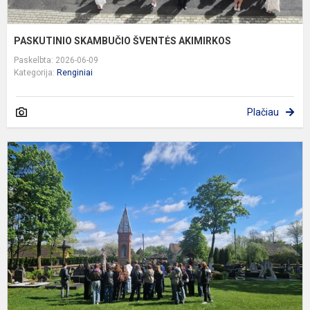
PASKUTINIO SKAMBUČIO ŠVENTĖS AKIMIRKOS
Paskelbta: 2026-06-09
Kategorija:
Renginiai
Plačiau
G
„
Š
A
I
D
N