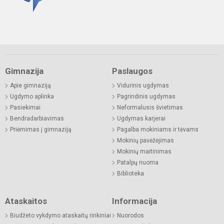
Gimnazija
Paslaugos
Apie gimnaziją
Vidurinis ugdymas
Ugdymo aplinka
Pagrindinis ugdymas
Pasiekimai
Neformalusis švietimas
Bendradarbiavimas
Ugdymas karjerai
Priėmimas į gimnaziją
Pagalba mokiniams ir tėvams
Mokinių pavėžėjimas
Mokinių maitinimas
Patalpų nuoma
Biblioteka
Ataskaitos
Informacija
Biudžeto vykdymo ataskaitų rinkiniai
Nuorodos