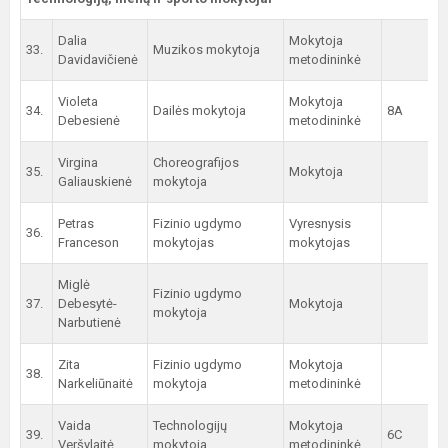
Dalia
Mokytoja
33.
Muzikos mokytoja
Davidavičienė
metodininkė
Violeta
Mokytoja
34.
Dailės mokytoja
8A
Debesienė
metodininkė
Virgina
Choreografijos
35.
Mokytoja
Galiauskienė
mokytoja
Petras
Fizinio ugdymo
Vyresnysis
36.
Franceson
mokytojas
mokytojas
Miglė
Fizinio ugdymo
37.
Debesytė-
Mokytoja
mokytoja
Narbutienė
Zita
Fizinio ugdymo
Mokytoja
38.
Narkeliūnaitė
mokytoja
metodininkė
Vaida
Technologijų
Mokytoja
39.
6C
Veršylaitė
mokytoja
metodininkė