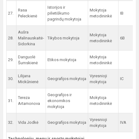
Istorijos ir
Rasa
Mokytoja
27.
pilietiškumo
IB
Peleckienė
metodininkė
pagrindų mokytoja
Aušra
Mokytoja
28.
Malinauskaitė-
Tikybos mokytoja
6B
metodininkė
Sidorkina
Danguolė
Mokytoja
29.
Etikos mokytoja
Šumskienė
metodininkė
Lilijana
Vyresnioji
30.
Geografijos mokytoja
IC
Mickūnienė
mokytoja
Geografijos ir
Tereza
Mokytoja
31.
ekonomikos
Artamonova
metodininkė
mokytoja
Vyresnioji
32.
Vida Jodkė
Geografijos mokytoja
IVA
mokytoja
Technologijų, menų ir sporto mokytojai