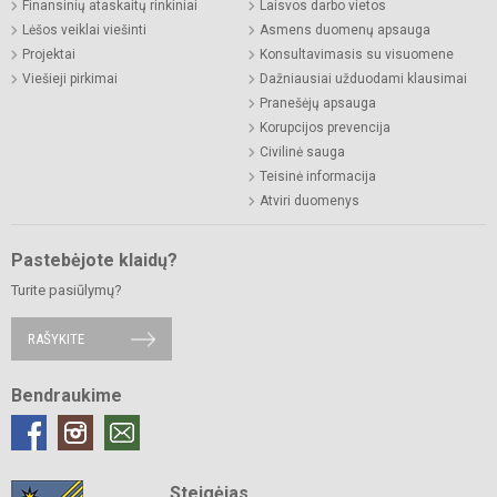
Finansinių ataskaitų rinkiniai
Laisvos darbo vietos
Lėšos veiklai viešinti
Asmens duomenų apsauga
Projektai
Konsultavimasis su visuomene
Viešieji pirkimai
Dažniausiai užduodami klausimai
Pranešėjų apsauga
Korupcijos prevencija
Civilinė sauga
Teisinė informacija
Atviri duomenys
Pastebėjote klaidų?
Turite pasiūlymų?
RAŠYKITE
Bendraukime
Steigėjas