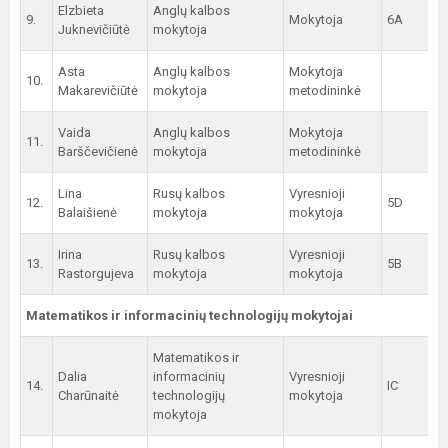
Elzbieta
Anglų kalbos
9.
Mokytoja
6A
Juknevičiūtė
mokytoja
Asta
Anglų kalbos
Mokytoja
10.
Makarevičiūtė
mokytoja
metodininkė
Vaida
Anglų kalbos
Mokytoja
11.
Barščevičienė
mokytoja
metodininkė
Lina
Rusų kalbos
Vyresnioji
12.
5D
Balaišienė
mokytoja
mokytoja
Irina
Rusų kalbos
Vyresnioji
13.
5B
Rastorgujeva
mokytoja
mokytoja
Matematikos ir informacinių technologijų mokytojai
Matematikos ir
Dalia
informacinių
Vyresnioji
14.
IC
Charūnaitė
technologijų
mokytoja
mokytoja