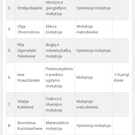
Istorijos ir
3.
Emilija Bujienė
geografijos
Vyresnioji mokytoja
mokytoja
Olga
Etikos
Mokytoja
4.
Chvorostova
mokytoja
metodininkė
Rita
Anglų ir
5.
Ižganaitytė
vokiečių kalbų
Vyresnioji mokytoja
Paliokienė
mokytoja
Priešmokyklinio
Ieva
ir pradinio
1/4 jungtinė
6.
Mokytoja
Kriaučiūnaitė
ugdymo
klasė
mokytoja
Fizikos ir
Vitalija
Mokytoja
7.
chemijos
Kubilienė
metodininkė
mokytoja
Bronislava
Matematikos
8.
Vyresnioji mokytoja
Kurmilavičienė
mokytoja