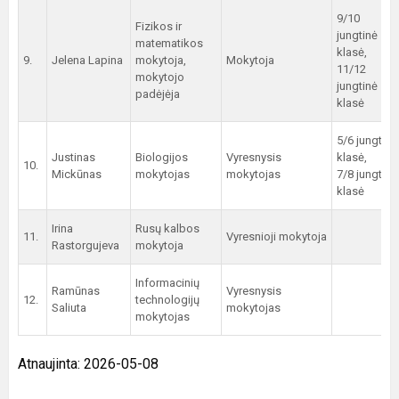
9/10
Fizikos ir
jungtinė
matematikos
klasė,
9.
Jelena Lapina
mokytoja,
Mokytoja
11/12
mokytojo
jungtinė
padėjėja
klasė
5/6 jungtinė
Justinas
Biologijos
Vyresnysis
klasė,
10.
Mickūnas
mokytojas
mokytojas
7/8 jungtinė
klasė
Irina
Rusų kalbos
11.
Vyresnioji mokytoja
Rastorgujeva
mokytoja
Informacinių
Ramūnas
Vyresnysis
12.
technologijų
Saliuta
mokytojas
mokytojas
Atnaujinta: 2026-05-08