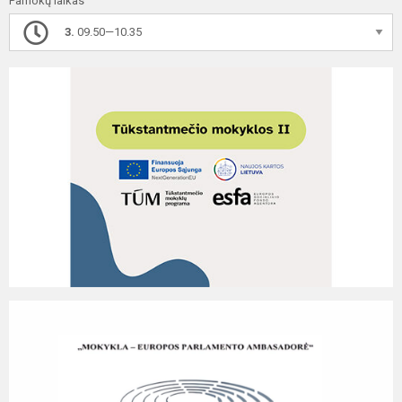
Pamokų laikas
3.
09.50—10.35