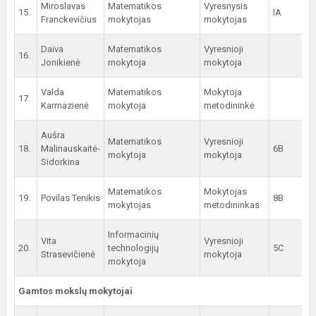
Miroslavas
Matematikos
Vyresnysis
15.
IA
Franckevičius
mokytojas
mokytojas
Daiva
Matematikos
Vyresnioji
16.
Jonikienė
mokytoja
mokytoja
Valda
Matematikos
Mokytoja
17.
Karmazienė
mokytoja
metodininkė
Aušra
Matematikos
Vyresnioji
18.
Malinauskaitė-
6B
mokytoja
mokytoja
Sidorkina
Matematikos
Mokytojas
19.
Povilas Tenikis
8B
mokytojas
metodininkas
Informacinių
Vita
Vyresnioji
20.
technologijų
5C
Strasevičienė
mokytoja
mokytoja
Gamtos mokslų mokytojai