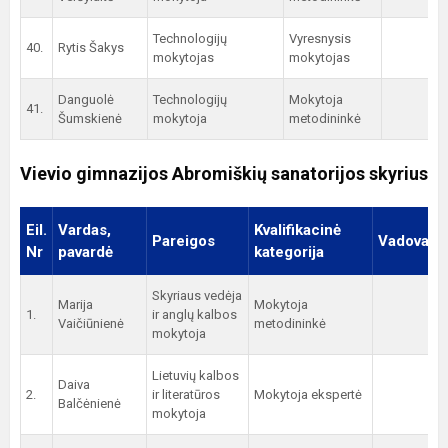
Technologijų
Vyresnysis
40.
Rytis Šakys
mokytojas
mokytojas
Danguolė
Technologijų
Mokytoja
41.
Šumskienė
mokytoja
metodininkė
Vievio gimnazijos Abromiškių sanatorijos skyrius
Eil.
Vardas,
Kvalifikacinė
Pareigos
Vadovauj
Nr
pavardė
kategorija
Skyriaus vedėja
Marija
Mokytoja
1.
ir anglų kalbos
Vaičiūnienė
metodininkė
mokytoja
Lietuvių kalbos
Daiva
2.
ir literatūros
Mokytoja ekspertė
Balčėnienė
mokytoja