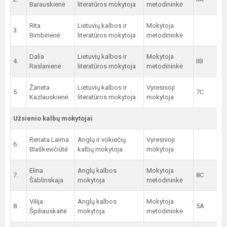
Barauskienė
literatūros mokytoja
metodininkė
Rita
Lietuvių kalbos ir
Mokytoja
3.
Bimbirienė
literatūros mokytoja
metodininkė
Dalia
Lietuvių kalbos ir
Mokytoja
4.
IIB
Raslanienė
literatūros mokytoja
metodininkė
Žaneta
Lietuvių kalbos ir
Vyresnioji
5.
7C
Kazlauskienė
literatūros mokytoja
mokytoja
Užsienio kalbų mokytojai
Renata Laima
Anglų ir vokiečių
Vyresnioji
6.
Blaškevičiūtė
kalbų mokytoja
mokytoja
Elina
Anglų kalbos
Mokytoja
7.
8C
Šablinskaja
mokytoja
metodininkė
Vilija
Anglų kalbos
Mokytoja
8.
5A
Špiliauskaitė
mokytoja
metodininkė