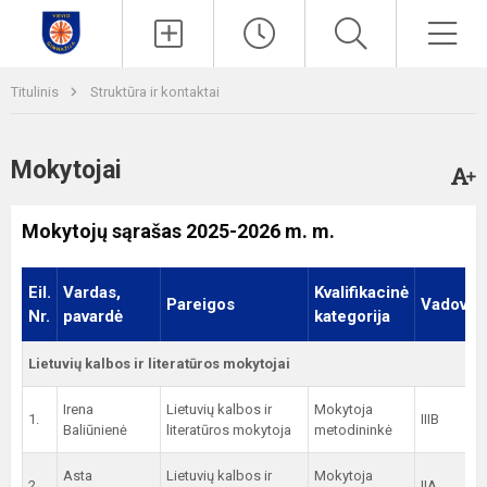
Paieška
Men
Titulinis
Struktūra ir kontaktai
Mokytojai
Mokytojų sąrašas 2025-2026 m. m.
Eil.
Vardas,
Kvalifikacinė
Pareigos
Vadovau
Nr.
pavardė
kategorija
Lietuvių kalbos ir literatūros mokytojai
Irena
Lietuvių kalbos ir
Mokytoja
1.
IIIB
Baliūnienė
literatūros mokytoja
metodininkė
Asta
Lietuvių kalbos ir
Mokytoja
2.
IIA