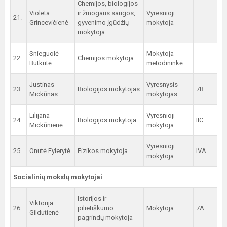
Chemijos, biologijos
Violeta
ir žmogaus saugos,
Vyresnioji
21.
Grincevičienė
gyvenimo įgūdžių
mokytoja
mokytoja
Snieguolė
Mokytoja
22.
Chemijos mokytoja
Butkutė
metodininkė
Justinas
Vyresnysis
23.
Biologijos mokytojas
7B
Mickūnas
mokytojas
Lilijana
Vyresnioji
24.
Biologijos mokytoja
IIC
Mickūnienė
mokytoja
Vyresnioji
25.
Onutė Fylerytė
Fizikos mokytoja
IVA
mokytoja
Socialinių mokslų mokytojai
Istorijos ir
Viktorija
26.
pilietiškumo
Mokytoja
7A
Gildutienė
pagrindų mokytoja