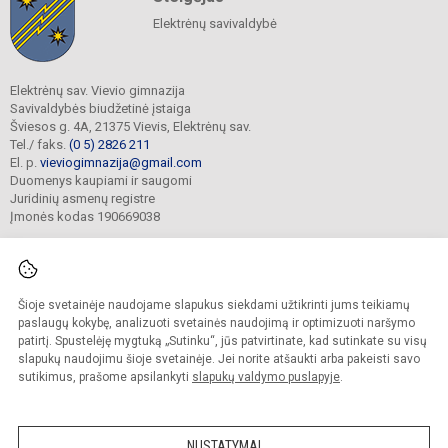
Elektrėnų savivaldybė
Elektrėnų sav. Vievio gimnazija
Savivaldybės biudžetinė įstaiga
Šviesos g. 4A, 21375 Vievis, Elektrėnų sav.
Tel./ faks.
(0 5) 2826 211
El. p.
vieviogimnazija@gmail.com
Duomenys kaupiami ir saugomi
Juridinių asmenų registre
Įmonės kodas 190669038
Šioje svetainėje naudojame slapukus siekdami užtikrinti jums teikiamų
© 2022. Elektrėnų sav. Vievio gimnazija. Visos teisės saugomos.
Kopijuoti turinį be raštiško gimnazijos sutikimo griežtai draudžiama.
paslaugų kokybę, analizuoti svetainės naudojimą ir optimizuoti naršymo
patirtį. Spustelėję mygtuką „Sutinku“, jūs patvirtinate, kad sutinkate su visų
Prieinamumo paraiška
Slapukų valdymas
slapukų naudojimu šioje svetainėje. Jei norite atšaukti arba pakeisti savo
sutikimus, prašome apsilankyti
slapukų valdymo puslapyje
.
Sumanus būdas atnaujinti
mokyklos interneto
svetainę
NUSTATYMAI