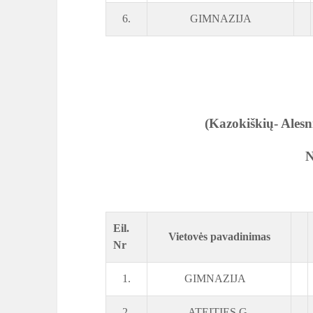
6.
GIMNAZIJA
(Kazokiškių- Alesni
N
Eil.
Vietovės pavadinimas
Nr
1.
GIMNAZIJA
2.
ATEITIES G.