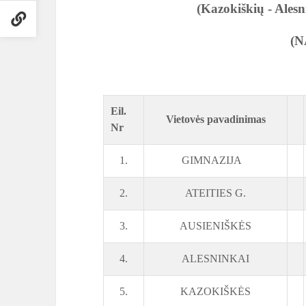
(Kazokiškių - Alesni
(N
Eil.
Vietovės pavadinimas
Nr
1.
GIMNAZIJA
2.
ATEITIES G.
3.
AUSIENIŠKĖS
4.
ALESNINKAI
5.
KAZOKIŠKĖS