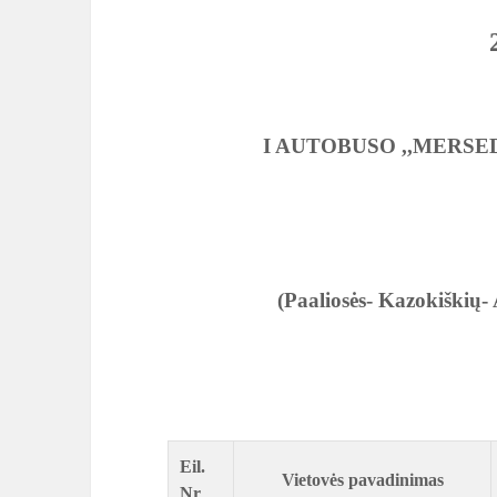
I AUTOBUSO ,,MERSED
(Paaliosės- Kazokiškių- 
Eil.
Vietovės pavadinimas
Nr