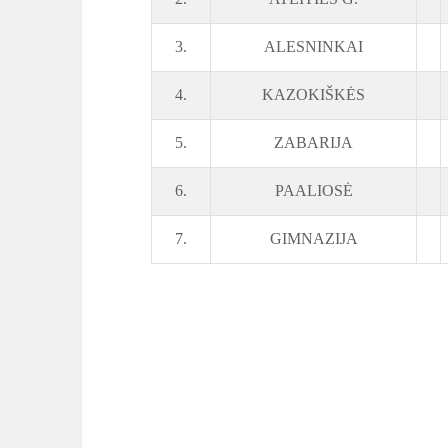
3.
ALESNINKAI
4.
KAZOKIŠKĖS
5.
ZABARIJA
6.
PAALIOSĖ
7.
GIMNAZIJA