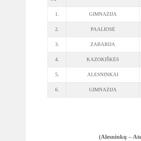
1.
GIMNAZIJA
2.
PAALIOSĖ
3.
ZABARIJA
4.
KAZOKIŠKĖS
5.
ALESNINKAI
6.
GIMNAZIJA
(Alesninkų – At