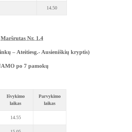
14.50
Maršrutas Nr. 1.4
nkų – Ateitiesg.- Ausieniškių kryptis)
AMO po 7 pamokų
Išvykimo
Parvykimo
laikas
laikas
14.55
15.05