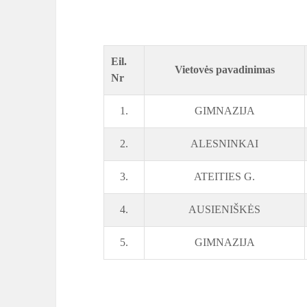
Eil.
Vietovės pavadinimas
Nr
1.
GIMNAZIJA
2.
ALESNINKAI
3.
ATEITIES G.
4.
AUSIENIŠKĖS
5.
GIMNAZIJA