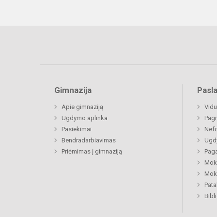
Gimnazija
Pasl
Apie gimnaziją
Vidu
Ugdymo aplinka
Pagr
Pasiekimai
Nefo
Bendradarbiavimas
Ugdy
Priėmimas į gimnaziją
Paga
Moki
Moki
Pat
Bibl