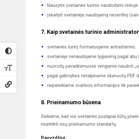
klausytis svetainės turinio naudodami rinkoje
įskaityti svetainėje naudojamą neserifinį (san
7. Kaip svetainės turinio administratori
svetainės turinį formatuojame antraštėmis;
svetainėje nenaudojame lygiavimą pagal abu 
nuorodų pavadinimuose vengiame naudoti „spau
pagal galimybes netalpiname skanuotų PDF 
nepateikiame svarbios informacijos tik paveik
8. Prieinamumo būsena
Siekiame, kad visi svetainės puslapiai būtų priein
neatitikti visų prieinamumo standartų.
Pavyzdžiui: