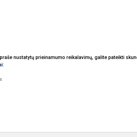
praše nustatytų prieinamumo reikalavimų, galite pateikti sku
ai
:
us