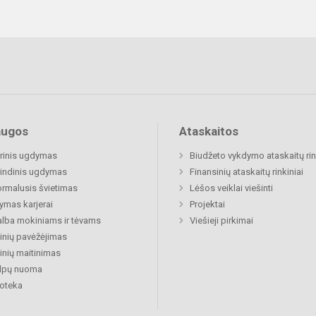
augos
Ataskaitos
rinis ugdymas
Biudžeto vykdymo ataskaitų rin
indinis ugdymas
Finansinių ataskaitų rinkiniai
rmalusis švietimas
Lėšos veiklai viešinti
mas karjerai
Projektai
lba mokiniams ir tėvams
Viešieji pirkimai
nių pavėžėjimas
nių maitinimas
alpų nuoma
ioteka