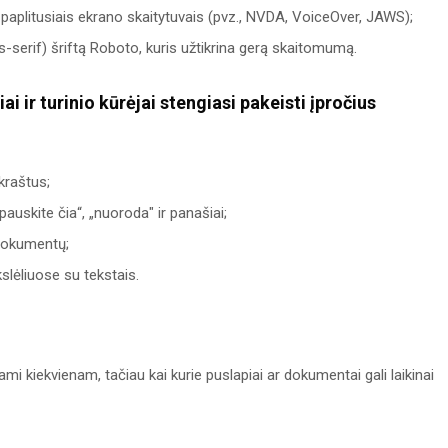
 paplitusiais ekrano skaitytuvais (pvz., NVDA, VoiceOver, JAWS);
s-serif) šriftą Roboto, kuris užtikrina gerą skaitomumą.
ai ir turinio kūrėjai stengiasi pakeisti įpročius
kraštus;
skite čia“, „nuoroda" ir panašiai;
dokumentų;
slėliuose su tekstais.
ami kiekvienam, tačiau kai kurie puslapiai ar dokumentai gali laikinai