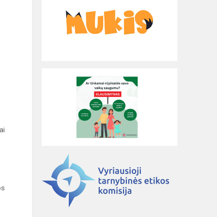
ai
os