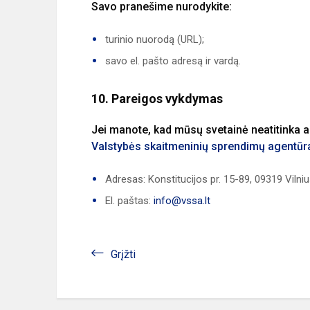
Savo pranešime nurodykite:
turinio nuorodą (URL);
savo el. pašto adresą ir vardą.
10. Pareigos vykdymas
Jei manote, kad mūsų svetainė neatitinka a
Valstybės skaitmeninių sprendimų agentūr
Adresas: Konstitucijos pr. 15-89, 09319 Vilni
El. paštas:
info@vssa.lt
Grįžti