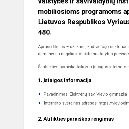
valstybės ir savivaldybių inst
mobiliosioms programoms a
Lietuvos Respublikos Vyriaus
480.
Aprašo tikslas – užtikrinti, kad viešojo sektori
asmenis su negalia ir atitiktų nustatytus priein
Ši atitikties paraiška taikoma įstaigos interneto s
1. Įstaigos informacija
Pavadinimas: Elektrėnų sav. Vievio gimnazija
Interneto svetainės adresas: https://vieviogimn
2. Atitikties paraiškos rengimas