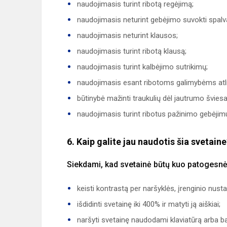
naudojimasis turint ribotą regėjimą;
naudojimasis neturint gebėjimo suvokti spalv
naudojimasis neturint klausos;
naudojimasis turint ribotą klausą;
naudojimasis turint kalbėjimo sutrikimų;
naudojimasis esant ribotoms galimybėms atlikt
būtinybė mažinti traukulių dėl jautrumo švies
naudojimasis turint ribotus pažinimo gebėjim
6. Kaip galite jau naudotis šia svetain
Siekdami, kad svetainė būtų kuo patogesnė
keisti kontrastą per naršyklės, įrenginio nust
išdidinti svetainę iki 400% ir matyti ją aiškiai;
naršyti svetainę naudodami klaviatūrą arba 