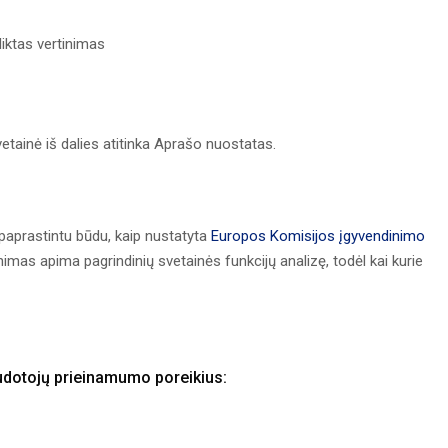
liktas vertinimas
etainė iš dalies atitinka Aprašo nuostatas.
paprastintu būdu, kaip nustatyta
Europos Komisijos įgyvendinimo
nimas apima pagrindinių svetainės funkcijų analizę, todėl kai kurie
audotojų prieinamumo poreikius: