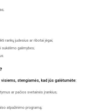
as;
i rankų judesius ar ribotai jėgai;
ai sukėlimo galimybes;
us.
e?
 visiems, stengiamės, kad jūs galėtumėte:
atymus ar pačios svetainės įrankius;
balso atpažinimo programą;