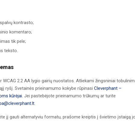
 spalvų kontrasto;
arsinio komentaro;
imas tik pele;
us teksto.
blemas
r WCAG 2.2 AA lygio gairių nuostatos. Atliekami žingsniniai tobulinim
ąjį ryšį. Svetainės prieinamumo kokybe rūpinasi
Cleverphant –
goms kūrėjai
. Jei pastebėjote prieinamumo trūkumų ar turite
ba@cleverphant.lt
.
te jį gauti alternatyviu formatu, prašome kreiptis į švietimo įstaigą j