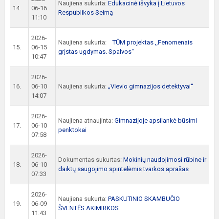
Naujiena sukurta:
Edukacinė išvyka į Lietuvos
14.
06-16
Respublikos Seimą
11:10
2026-
Naujiena sukurta:
TŪM projektas ,,Fenomenais
15.
06-15
grįstas ugdymas. Spalvos“
10:47
2026-
16.
06-10
Naujiena sukurta:
„Vievio gimnazijos detektyvai“
14:07
2026-
Naujiena atnaujinta:
Gimnazijoje apsilankė būsimi
17.
06-10
penktokai
07:58
2026-
Dokumentas sukurtas:
Mokinių naudojimosi rūbine ir
18.
06-10
daiktų saugojimo spintelėmis tvarkos aprašas
07:33
2026-
Naujiena sukurta:
PASKUTINIO SKAMBUČIO
19.
06-09
ŠVENTĖS AKIMIRKOS
11:43