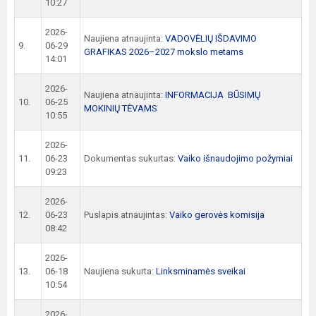
10:27
2026-
Naujiena atnaujinta:
VADOVĖLIŲ IŠDAVIMO
9.
06-29
GRAFIKAS 2026–2027 mokslo metams
14:01
2026-
Naujiena atnaujinta:
INFORMACIJA BŪSIMŲ
10.
06-25
MOKINIŲ TĖVAMS
10:55
2026-
11.
06-23
Dokumentas sukurtas:
Vaiko išnaudojimo požymiai
09:23
2026-
12.
06-23
Puslapis atnaujintas:
Vaiko gerovės komisija
08:42
2026-
13.
06-18
Naujiena sukurta:
Linksminamės sveikai
10:54
2026-