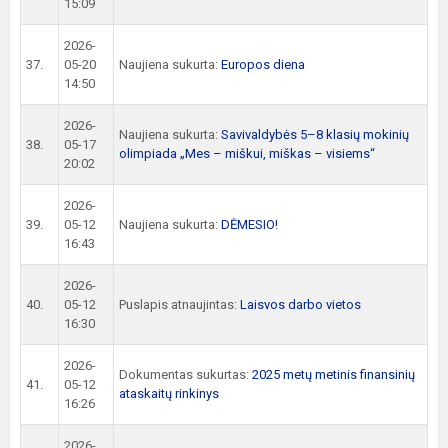
15:09
2026-
37.
05-20
Naujiena sukurta:
Europos diena
14:50
2026-
Naujiena sukurta:
Savivaldybės 5–8 klasių mokinių
38.
05-17
olimpiada „Mes – miškui, miškas – visiems“
20:02
2026-
39.
05-12
Naujiena sukurta:
DĖMESIO!
16:43
2026-
40.
05-12
Puslapis atnaujintas:
Laisvos darbo vietos
16:30
2026-
Dokumentas sukurtas:
2025 metų metinis finansinių
41.
05-12
ataskaitų rinkinys
16:26
2026-