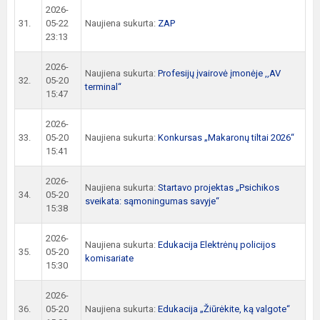
2026-
31.
05-22
Naujiena sukurta:
ZAP
23:13
2026-
Naujiena sukurta:
Profesijų įvairovė įmonėje ,,AV
32.
05-20
terminal“
15:47
2026-
33.
05-20
Naujiena sukurta:
Konkursas „Makaronų tiltai 2026“
15:41
2026-
Naujiena sukurta:
Startavo projektas „Psichikos
34.
05-20
sveikata: sąmoningumas savyje“
15:38
2026-
Naujiena sukurta:
Edukacija Elektrėnų policijos
35.
05-20
komisariate
15:30
2026-
36.
05-20
Naujiena sukurta:
Edukacija „Žiūrėkite, ką valgote“