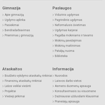
Gimnazija
Paslaugos
Apie gimnaziją
Vidurinis ugdymas
Ugdymo aplinka
Pagrindinis ugdymas
Pasiekimai
Neformalusis švietimas
Bendradarbiavimas
Ugdymas karjerai
Priėmimas į gimnaziją
Pagalba mokiniams ir tėvams
Mokinių pavėžėjimas
Mokinių maitinimas
Patalpų nuoma
Biblioteka
Ataskaitos
Informacija
Biudžeto vykdymo ataskaitų rinkiniai
Nuorodos
Finansinių ataskaitų rinkiniai
Laisvos darbo vietos
Lėšos veiklai viešinti
Asmens duomenų apsauga
Projektai
Konsultavimasis su visuomene
Viešieji pirkimai
Dažniausiai užduodami klausimai
Pranešėjų apsauga