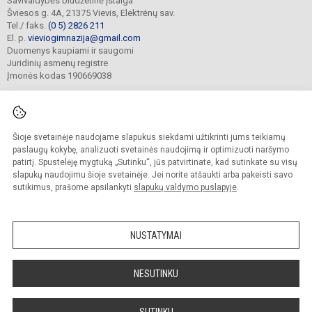
Savivaldybės biudžetinė įstaiga
Šviesos g. 4A, 21375 Vievis, Elektrėnų sav.
Tel./ faks.
(0 5) 2826 211
El. p.
vieviogimnazija@gmail.com
Duomenys kaupiami ir saugomi
Juridinių asmenų registre
Įmonės kodas 190669038
Šioje svetainėje naudojame slapukus siekdami užtikrinti jums teikiamų
© 2022. Elektrėnų sav. Vievio gimnazija. Visos teisės saugomos.
Kopijuoti turinį be raštiško gimnazijos sutikimo griežtai draudžiama.
paslaugų kokybę, analizuoti svetainės naudojimą ir optimizuoti naršymo
patirtį. Spustelėję mygtuką „Sutinku“, jūs patvirtinate, kad sutinkate su visų
Prieinamumo paraiška
Slapukų valdymas
slapukų naudojimu šioje svetainėje. Jei norite atšaukti arba pakeisti savo
sutikimus, prašome apsilankyti
slapukų valdymo puslapyje
.
Sumanus būdas atnaujinti
mokyklos interneto
svetainę
NUSTATYMAI
NESUTINKU
SUTINKU