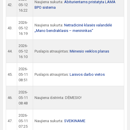
Naujiena sukurta:
Abiturientams pristatyta LAMA
42.
05-12
BPO sistema
16:22
2026-
Naujiena sukurta:
Netradicinė klasės valandėlė
43.
05-12
„Mano bendraklasis – menininkas“
16:19
2026-
44.
05-12
Puslapis atnaujintas:
Mėnesio veiklos planas
16:10
2026-
45.
05-11
Puslapis atnaujintas:
Laisvos darbo vietos
08:51
2026-
46.
05-11
Naujiena išstrinta: DĖMESIO!
08:48
2026-
47.
05-11
Naujiena sukurta:
SVEIKINAME
07:25