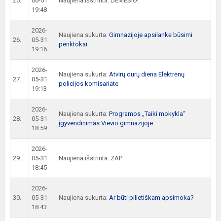
25.
06-01
Naujiena išstrinta: DĖMESIO!
19:48
2026-
Naujiena sukurta:
Gimnazijoje apsilankė būsimi
26.
05-31
penktokai
19:16
2026-
Naujiena sukurta:
Atvirų durų diena Elektrėnų
27.
05-31
policijos komisariate
19:13
2026-
Naujiena sukurta:
Programos „Taiki mokykla“
28.
05-31
įgyvendinimas Vievio gimnazijoje
18:59
2026-
29.
05-31
Naujiena išstrinta: ZAP
18:45
2026-
30.
05-31
Naujiena sukurta:
Ar būti pilietiškam apsimoka?
18:43