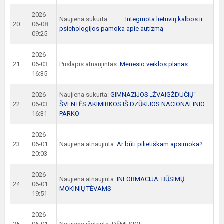
2026-
Naujiena sukurta:
Integruota lietuvių kalbos ir
20.
06-08
psichologijos pamoka apie autizmą
09:25
2026-
21.
06-03
Puslapis atnaujintas:
Mėnesio veiklos planas
16:35
2026-
Naujiena sukurta:
GIMNAZIJOS „ŽVAIGŽDUČIŲ“
22.
06-03
ŠVENTĖS AKIMIRKOS IŠ DZŪKIJOS NACIONALINIO
16:31
PARKO
2026-
23.
06-01
Naujiena atnaujinta:
Ar būti pilietiškam apsimoka?
20:03
2026-
Naujiena atnaujinta:
INFORMACIJA BŪSIMŲ
24.
06-01
MOKINIŲ TĖVAMS
19:51
2026-