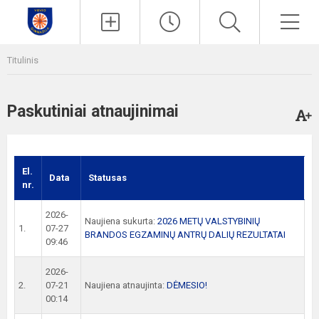
Paieška
Men
Titulinis
Paskutiniai atnaujinimai
El.
Data
Statusas
nr.
2026-
Naujiena sukurta:
2026 METŲ VALSTYBINIŲ
1.
07-27
BRANDOS EGZAMINŲ ANTRŲ DALIŲ REZULTATAI
09:46
2026-
2.
07-21
Naujiena atnaujinta:
DĖMESIO!
00:14