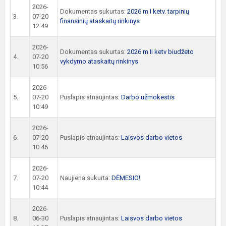
2026-
Dokumentas sukurtas:
2026 m I ketv. tarpinių
3.
07-20
finansinių ataskaitų rinkinys
12:49
2026-
Dokumentas sukurtas:
2026 m II ketv biudžeto
4.
07-20
vykdymo ataskaitų rinkinys
10:56
2026-
5.
07-20
Puslapis atnaujintas:
Darbo užmokestis
10:49
2026-
6.
07-20
Puslapis atnaujintas:
Laisvos darbo vietos
10:46
2026-
7.
07-20
Naujiena sukurta:
DĖMESIO!
10:44
2026-
8.
06-30
Puslapis atnaujintas:
Laisvos darbo vietos