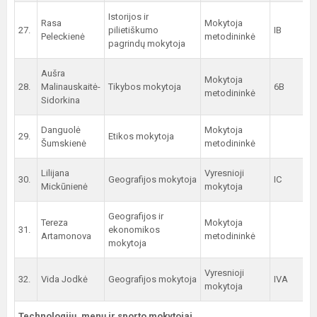
Istorijos ir
Rasa
Mokytoja
27.
pilietiškumo
IB
Peleckienė
metodininkė
pagrindų mokytoja
Aušra
Mokytoja
28.
Malinauskaitė-
Tikybos mokytoja
6B
metodininkė
Sidorkina
Danguolė
Mokytoja
29.
Etikos mokytoja
Šumskienė
metodininkė
Lilijana
Vyresnioji
30.
Geografijos mokytoja
IC
Mickūnienė
mokytoja
Geografijos ir
Tereza
Mokytoja
31.
ekonomikos
Artamonova
metodininkė
mokytoja
Vyresnioji
32.
Vida Jodkė
Geografijos mokytoja
IVA
mokytoja
Technologijų, menų ir sporto mokytojai