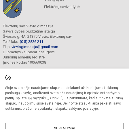
Elektrėnų savivaldybė
Elektrėnų sav. Vievio gimnazija
Savivaldybės biudžetinė įstaiga
Šviesos g. 4A, 21375 Vievis, Elektrėnų sav.
Tel./ faks.
(0 5) 2826 211
El. p.
vieviogimnazija@gmail.com
Duomenys kaupiami ir saugomi
Juridinių asmenų registre
Įmonės kodas 190669038
Šioje svetainėje naudojame slapukus siekdami užtikrinti jums teikiamų
© 2022. Elektrėnų sav. Vievio gimnazija. Visos teisės saugomos.
Kopijuoti turinį be raštiško gimnazijos sutikimo griežtai draudžiama.
paslaugų kokybę, analizuoti svetainės naudojimą ir optimizuoti naršymo
patirtį. Spustelėję mygtuką „Sutinku“, jūs patvirtinate, kad sutinkate su visų
Prieinamumo paraiška
Slapukų valdymas
slapukų naudojimu šioje svetainėje. Jei norite atšaukti arba pakeisti savo
sutikimus, prašome apsilankyti
slapukų valdymo puslapyje
.
Sumanus būdas atnaujinti
mokyklos interneto
svetainę
NUSTATYMAI