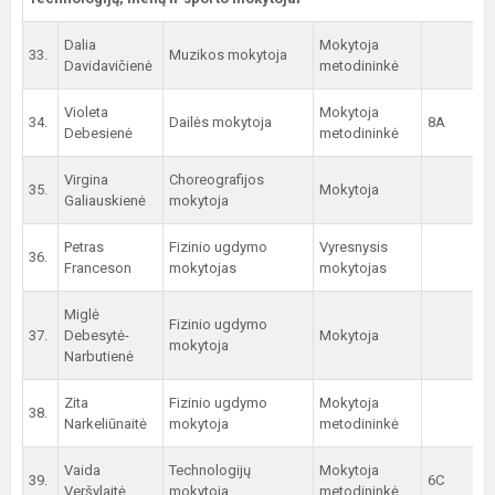
Dalia
Mokytoja
33.
Muzikos mokytoja
Davidavičienė
metodininkė
Violeta
Mokytoja
34.
Dailės mokytoja
8A
Debesienė
metodininkė
Virgina
Choreografijos
35.
Mokytoja
Galiauskienė
mokytoja
Petras
Fizinio ugdymo
Vyresnysis
36.
Franceson
mokytojas
mokytojas
Miglė
Fizinio ugdymo
37.
Debesytė-
Mokytoja
mokytoja
Narbutienė
Zita
Fizinio ugdymo
Mokytoja
38.
Narkeliūnaitė
mokytoja
metodininkė
Vaida
Technologijų
Mokytoja
39.
6C
Veršylaitė
mokytoja
metodininkė