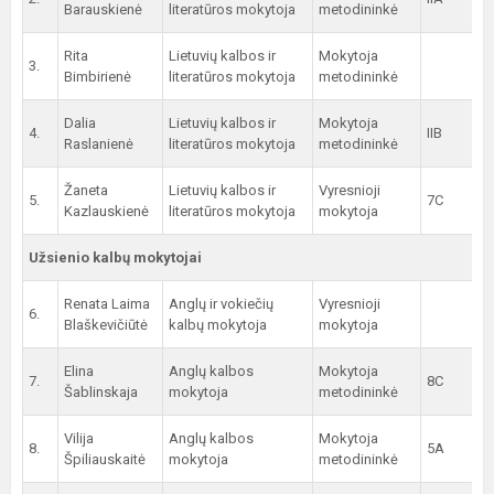
Barauskienė
literatūros mokytoja
metodininkė
Rita
Lietuvių kalbos ir
Mokytoja
3.
Bimbirienė
literatūros mokytoja
metodininkė
Dalia
Lietuvių kalbos ir
Mokytoja
4.
IIB
Raslanienė
literatūros mokytoja
metodininkė
Žaneta
Lietuvių kalbos ir
Vyresnioji
5.
7C
Kazlauskienė
literatūros mokytoja
mokytoja
Užsienio kalbų mokytojai
Renata Laima
Anglų ir vokiečių
Vyresnioji
6.
Blaškevičiūtė
kalbų mokytoja
mokytoja
Elina
Anglų kalbos
Mokytoja
7.
8C
Šablinskaja
mokytoja
metodininkė
Vilija
Anglų kalbos
Mokytoja
8.
5A
Špiliauskaitė
mokytoja
metodininkė