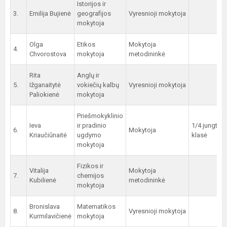
Istorijos ir
3.
Emilija Bujienė
geografijos
Vyresnioji mokytoja
mokytoja
Olga
Etikos
Mokytoja
4.
Chvorostova
mokytoja
metodininkė
Rita
Anglų ir
5.
Ižganaitytė
vokiečių kalbų
Vyresnioji mokytoja
Paliokienė
mokytoja
Priešmokyklinio
Ieva
ir pradinio
1/4 jungtinė
6.
Mokytoja
Kriaučiūnaitė
ugdymo
klasė
mokytoja
Fizikos ir
Vitalija
Mokytoja
7.
chemijos
Kubilienė
metodininkė
mokytoja
Bronislava
Matematikos
8.
Vyresnioji mokytoja
Kurmilavičienė
mokytoja