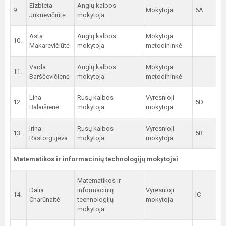
Elzbieta
Anglų kalbos
9.
Mokytoja
6A
Juknevičiūtė
mokytoja
Asta
Anglų kalbos
Mokytoja
10.
Makarevičiūtė
mokytoja
metodininkė
Vaida
Anglų kalbos
Mokytoja
11.
Barščevičienė
mokytoja
metodininkė
Lina
Rusų kalbos
Vyresnioji
12.
5D
Balaišienė
mokytoja
mokytoja
Irina
Rusų kalbos
Vyresnioji
13.
5B
Rastorgujeva
mokytoja
mokytoja
Matematikos ir informacinių technologijų mokytojai
Matematikos ir
Dalia
informacinių
Vyresnioji
14.
IC
Charūnaitė
technologijų
mokytoja
mokytoja