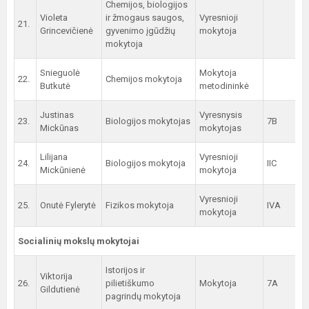
Chemijos, biologijos
Violeta
ir žmogaus saugos,
Vyresnioji
21.
Grincevičienė
gyvenimo įgūdžių
mokytoja
mokytoja
Snieguolė
Mokytoja
22.
Chemijos mokytoja
Butkutė
metodininkė
Justinas
Vyresnysis
23.
Biologijos mokytojas
7B
Mickūnas
mokytojas
Lilijana
Vyresnioji
24.
Biologijos mokytoja
IIC
Mickūnienė
mokytoja
Vyresnioji
25.
Onutė Fylerytė
Fizikos mokytoja
IVA
mokytoja
Socialinių mokslų mokytojai
Istorijos ir
Viktorija
26.
pilietiškumo
Mokytoja
7A
Gildutienė
pagrindų mokytoja