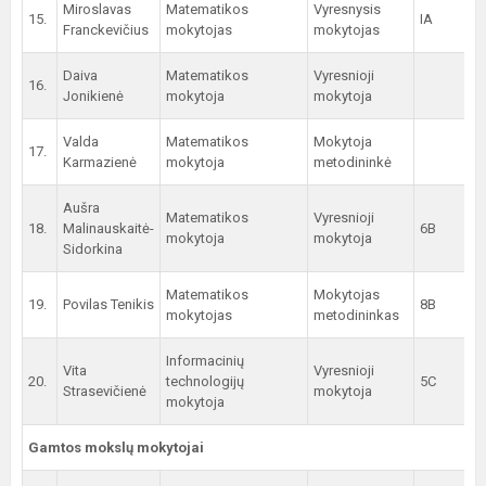
Miroslavas
Matematikos
Vyresnysis
15.
IA
Franckevičius
mokytojas
mokytojas
Daiva
Matematikos
Vyresnioji
16.
Jonikienė
mokytoja
mokytoja
Valda
Matematikos
Mokytoja
17.
Karmazienė
mokytoja
metodininkė
Aušra
Matematikos
Vyresnioji
18.
Malinauskaitė-
6B
mokytoja
mokytoja
Sidorkina
Matematikos
Mokytojas
19.
Povilas Tenikis
8B
mokytojas
metodininkas
Informacinių
Vita
Vyresnioji
20.
technologijų
5C
Strasevičienė
mokytoja
mokytoja
Gamtos mokslų mokytojai