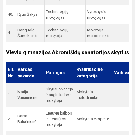
Technologijų
Vyresnysis
40.
Rytis Šakys
mokytojas
mokytojas
Danguolė
Technologijų
Mokytoja
41.
Šumskienė
mokytoja
metodininkė
Vievio gimnazijos Abromiškių sanatorijos skyrius
Eil.
Vardas,
Kvalifikacinė
Pareigos
Vadovauj
Nr
pavardė
kategorija
Skyriaus vedėja
Marija
Mokytoja
1.
ir anglų kalbos
Vaičiūnienė
metodininkė
mokytoja
Lietuvių kalbos
Daiva
2.
ir literatūros
Mokytoja ekspertė
Balčėnienė
mokytoja