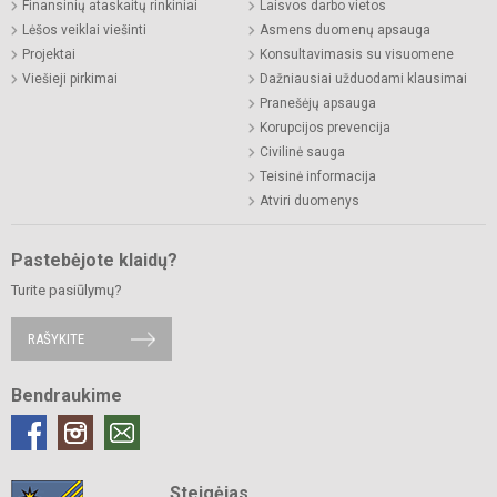
Finansinių ataskaitų rinkiniai
Laisvos darbo vietos
Lėšos veiklai viešinti
Asmens duomenų apsauga
Projektai
Konsultavimasis su visuomene
Viešieji pirkimai
Dažniausiai užduodami klausimai
Pranešėjų apsauga
Korupcijos prevencija
Civilinė sauga
Teisinė informacija
Atviri duomenys
Pastebėjote klaidų?
Turite pasiūlymų?
RAŠYKITE
Bendraukime
Steigėjas