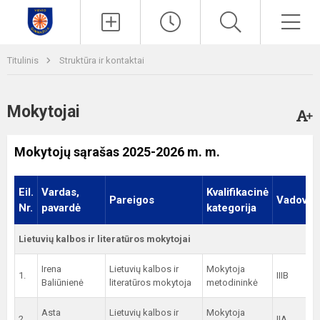
Paieška
Men
Titulinis
Struktūra ir kontaktai
Mokytojai
Mokytojų sąrašas 2025-2026 m. m.
Eil.
Vardas,
Kvalifikacinė
Pareigos
Vadovau
Nr.
pavardė
kategorija
Lietuvių kalbos ir literatūros mokytojai
Irena
Lietuvių kalbos ir
Mokytoja
1.
IIIB
Baliūnienė
literatūros mokytoja
metodininkė
Asta
Lietuvių kalbos ir
Mokytoja
2.
IIA