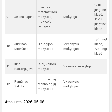
9/10
Fizikos ir
jungtinė
matematikos
klasė,
9.
Jelena Lapina
mokytoja,
Mokytoja
11/12
mokytojo
jungtinė
padėjėja
klasė
5/6 jungtinė
Justinas
Biologijos
Vyresnysis
klasė,
10.
Mickūnas
mokytojas
mokytojas
7/8 jungtinė
klasė
Irina
Rusų kalbos
11.
Vyresnioji mokytoja
Rastorgujeva
mokytoja
Informacinių
Ramūnas
Vyresnysis
12.
technologijų
Saliuta
mokytojas
mokytojas
Atnaujinta: 2026-05-08