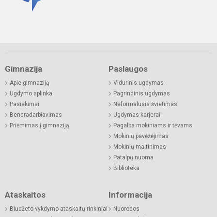
Gimnazija
Paslaugos
Apie gimnaziją
Vidurinis ugdymas
Ugdymo aplinka
Pagrindinis ugdymas
Pasiekimai
Neformalusis švietimas
Bendradarbiavimas
Ugdymas karjerai
Priėmimas į gimnaziją
Pagalba mokiniams ir tėvams
Mokinių pavėžėjimas
Mokinių maitinimas
Patalpų nuoma
Biblioteka
Ataskaitos
Informacija
Biudžeto vykdymo ataskaitų rinkiniai
Nuorodos