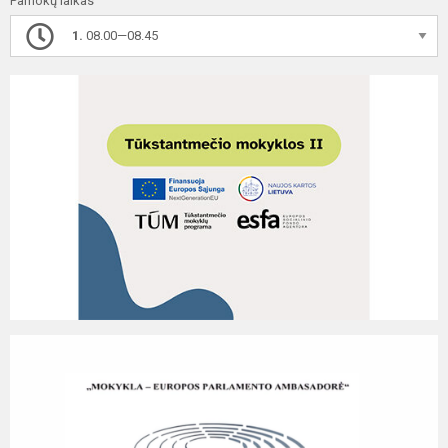
Pamokų laikas
1.
08.00—08.45