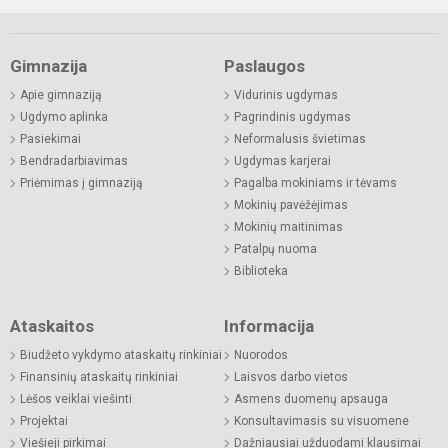
Gimnazija
Paslaugos
Apie gimnaziją
Vidurinis ugdymas
Ugdymo aplinka
Pagrindinis ugdymas
Pasiekimai
Neformalusis švietimas
Bendradarbiavimas
Ugdymas karjerai
Priėmimas į gimnaziją
Pagalba mokiniams ir tėvams
Mokinių pavėžėjimas
Mokinių maitinimas
Patalpų nuoma
Biblioteka
Ataskaitos
Informacija
Biudžeto vykdymo ataskaitų rinkiniai
Nuorodos
Finansinių ataskaitų rinkiniai
Laisvos darbo vietos
Lėšos veiklai viešinti
Asmens duomenų apsauga
Projektai
Konsultavimasis su visuomene
Viešieji pirkimai
Dažniausiai užduodami klausimai