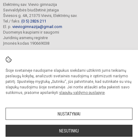
Elektrėnų sav. Vievio gimnazija
Savivaldybės biudžetinė įstaiga
Šviesos g. 4A, 21375 Vievis, Elektrėnų sav.
Tel./ faks.
(0 5) 2826 211
El. p.
vieviogimnazija@gmail.com
Duomenys kaupiami ir saugomi
Juridinių asmenų registre
Įmonės kodas 190669038
Šioje svetainėje naudojame slapukus siekdami užtikrinti jums teikiamų
© 2022. Elektrėnų sav. Vievio gimnazija. Visos teisės saugomos.
Kopijuoti turinį be raštiško gimnazijos sutikimo griežtai draudžiama.
paslaugų kokybę, analizuoti svetainės naudojimą ir optimizuoti naršymo
patirtį. Spustelėję mygtuką „Sutinku“, jūs patvirtinate, kad sutinkate su visų
Prieinamumo paraiška
Slapukų valdymas
slapukų naudojimu šioje svetainėje. Jei norite atšaukti arba pakeisti savo
sutikimus, prašome apsilankyti
slapukų valdymo puslapyje
.
Sumanus būdas atnaujinti
mokyklos interneto
svetainę
NUSTATYMAI
NESUTINKU