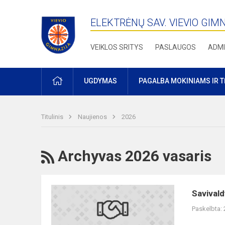
ELEKTRĖNŲ SAV. VIEVIO GIM
VEIKLOS SRITYS
PASLAUGOS
ADMI
PRADŽIA
UGDYMAS
PAGALBA MOKINIAMS IR 
Titulinis
Naujienos
2026
RSS
Archyvas 2026 vasaris
Savivaldybės
Savivald
8
Paskelbta:
klasių