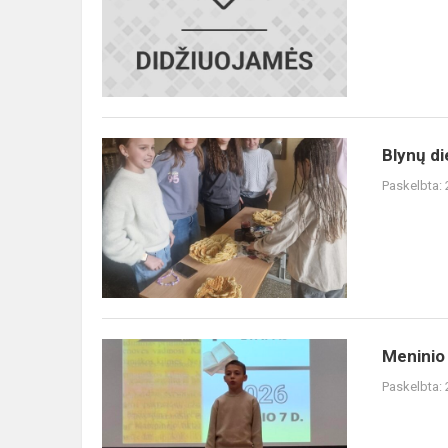
Blynų
Blynų d
diena
Paskelbta:
Meninio
Meninio
žodžio
Paskelbta:
konkursas