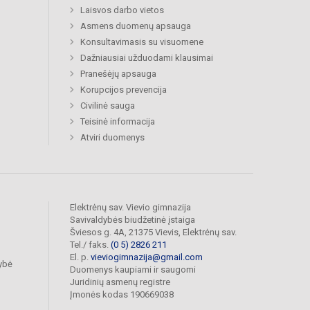
Laisvos darbo vietos
Asmens duomenų apsauga
Konsultavimasis su visuomene
Dažniausiai užduodami klausimai
Pranešėjų apsauga
Korupcijos prevencija
Civilinė sauga
Teisinė informacija
Atviri duomenys
Elektrėnų sav. Vievio gimnazija
Savivaldybės biudžetinė įstaiga
Šviesos g. 4A, 21375 Vievis, Elektrėnų sav.
Tel./ faks.
(0 5) 2826 211
El. p.
vieviogimnazija@gmail.com
dybė
Duomenys kaupiami ir saugomi
Juridinių asmenų registre
Įmonės kodas 190669038