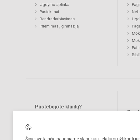
Ugdymo aplinka
Pagr
Pasiekimai
Nefo
Bendradarbiavimas
Ugdy
Priėmimas į gimnaziją
Paga
Moki
Moki
Pat
Bibl
Pastebėjote klaidų?
Bend
Turite pasiūlymų?
RAŠYKITE
Šioje svetainėje naudojame slapukus siekdami užtikrinti j