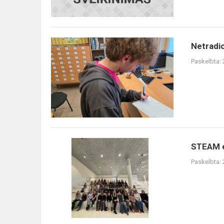
m.
savivaldy...
Netradicinė
Netradi
rusų
Paskelbta:
kalbos
pamoka
STEAM
STEAM e
edukacija
Paskelbta: