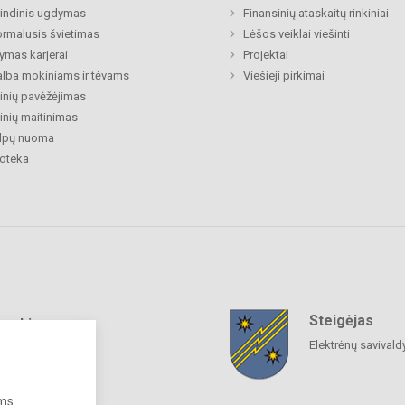
indinis ugdymas
Finansinių ataskaitų rinkiniai
rmalusis švietimas
Lėšos veiklai viešinti
mas karjerai
Projektai
lba mokiniams ir tėvams
Viešieji pirkimai
nių pavėžėjimas
nių maitinimas
alpų nuoma
ioteka
Steigėjas
raukime
Elektrėnų savival
ums