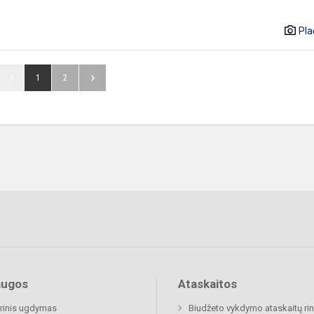
Pla
1
2
augos
Ataskaitos
rinis ugdymas
Biudžeto vykdymo ataskaitų rin