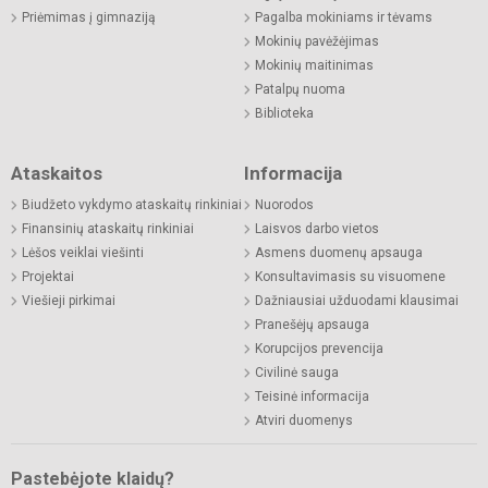
Priėmimas į gimnaziją
Pagalba mokiniams ir tėvams
Mokinių pavėžėjimas
Mokinių maitinimas
Patalpų nuoma
Biblioteka
Ataskaitos
Informacija
Biudžeto vykdymo ataskaitų rinkiniai
Nuorodos
Finansinių ataskaitų rinkiniai
Laisvos darbo vietos
Lėšos veiklai viešinti
Asmens duomenų apsauga
Projektai
Konsultavimasis su visuomene
Viešieji pirkimai
Dažniausiai užduodami klausimai
Pranešėjų apsauga
Korupcijos prevencija
Civilinė sauga
Teisinė informacija
Atviri duomenys
Pastebėjote klaidų?