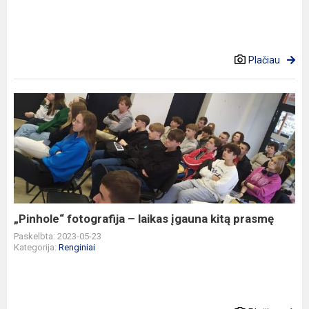
Plačiau
„Pinhole“
fotografija
–
laikas
įgauna
kitą
prasmę
„Pinhole“ fotografija – laikas įgauna kitą prasmę
Paskelbta: 2023-05-23
Kategorija:
Renginiai