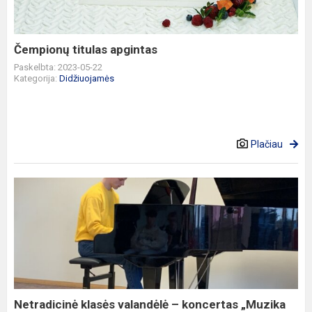
Čempionų titulas apgintas
Paskelbta: 2023-05-22
Kategorija:
Didžiuojamės
Plačiau
Netradicinė
klasės
valandėlė
–
koncertas
„Muzika
draugams“
Netradicinė klasės valandėlė – koncertas „Muzika