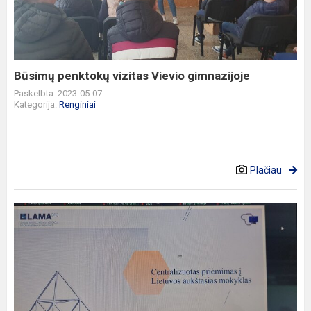
Vievio
gimnazijoje
Būsimų penktokų vizitas Vievio gimnazijoje
Paskelbta: 2023-05-07
Kategorija:
Renginiai
Plačiau
LAMA
BPO
KONSULTANTŲ
PASKAITA