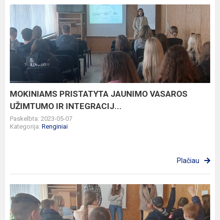
MOKINIAMS
PRISTATYTA
JAUNIMO
VASAROS
UŽIMTUMO
IR
INTEGRACIJ...
MOKINIAMS PRISTATYTA JAUNIMO VASAROS
UŽIMTUMO IR INTEGRACIJ...
Paskelbta: 2023-05-07
Kategorija:
Renginiai
Plačiau
Būsimų
penktokų
vizitas