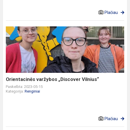
Plačiau
Orientacinės
varžybos
„Discover
Vilnius“
Orientacinės varžybos „Discover Vilnius“
Paskelbta: 2023-05-15
Kategorija:
Renginiai
Plačiau