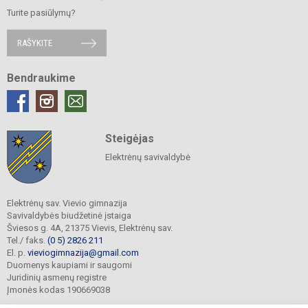
Turite pasiūlymų?
RAŠYKITE
Bendraukime
Steigėjas
Elektrėnų savivaldybė
Elektrėnų sav. Vievio gimnazija
Savivaldybės biudžetinė įstaiga
Šviesos g. 4A, 21375 Vievis, Elektrėnų sav.
Tel./ faks.
(0 5) 2826 211
El. p.
vieviogimnazija@gmail.com
Duomenys kaupiami ir saugomi
Juridinių asmenų registre
Įmonės kodas 190669038