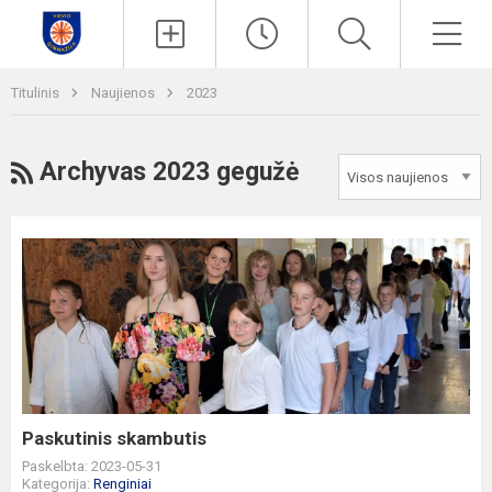
Paieška
Men
Titulinis
Naujienos
2023
RSS
Archyvas 2023 gegužė
Paskutinis
skambutis
Paskutinis skambutis
Paskelbta: 2023-05-31
Kategorija:
Renginiai