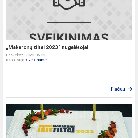
tiltai
2023“
nugalėtojai
„Makaronų tiltai 2023“ nugalėtojai
Paskelbta: 2023-05-23
Kategorija:
Sveikiname
Plačiau
Čempionų
titulas
apgintas