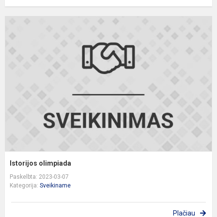
I
o
Istorijos olimpiada
Paskelbta: 2023-03-07
Kategorija:
Sveikiname
Plačiau