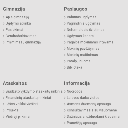
Gimnazija
Paslaugos
Apie gimnaziją
Vidurinis ugdymas
Ugdymo aplinka
Pagrindinis ugdymas
Pasiekimai
Neformalusis švietimas
Bendradarbiavimas
Ugdymas karjerai
Priėmimas į gimnaziją
Pagalba mokiniams ir tėvams
Mokinių pavėžėjimas
Mokinių maitinimas
Patalpų nuoma
Biblioteka
Ataskaitos
Informacija
Biudžeto vykdymo ataskaitų rinkiniai
Nuorodos
Finansinių ataskaitų rinkiniai
Laisvos darbo vietos
Lėšos veiklai viešinti
Asmens duomenų apsauga
Projektai
Konsultavimasis su visuomene
Viešieji pirkimai
Dažniausiai užduodami klausimai
Pranešėjų apsauga