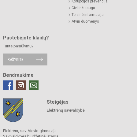
Korupcijos prevencija
Civilinė sauga
Teisinė informacija
Atviri duomenys
Pastebėjote klaidų?
Turite pasiūlymų?
RAŠYKITE
Bendraukime
Steigėjas
Elektrėnų savivaldybė
Elektrėnų sav. Vievio gimnazija
Savivaldybės biudžetinė įstaiga