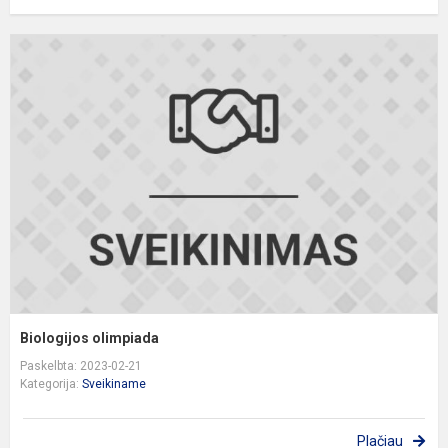
B
o
Biologijos olimpiada
Paskelbta: 2023-02-21
Kategorija:
Sveikiname
Plačiau