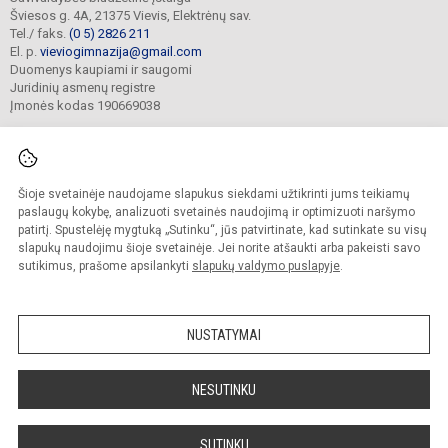
Šviesos g. 4A, 21375 Vievis, Elektrėnų sav.
Tel./ faks.
(0 5) 2826 211
El. p.
vieviogimnazija@gmail.com
Duomenys kaupiami ir saugomi
Juridinių asmenų registre
Įmonės kodas 190669038
Šioje svetainėje naudojame slapukus siekdami užtikrinti jums teikiamų
© 2022. Elektrėnų sav. Vievio gimnazija. Visos teisės saugomos.
Kopijuoti turinį be raštiško gimnazijos sutikimo griežtai draudžiama.
paslaugų kokybę, analizuoti svetainės naudojimą ir optimizuoti naršymo
patirtį. Spustelėję mygtuką „Sutinku“, jūs patvirtinate, kad sutinkate su visų
Prieinamumo paraiška
Slapukų valdymas
slapukų naudojimu šioje svetainėje. Jei norite atšaukti arba pakeisti savo
sutikimus, prašome apsilankyti
slapukų valdymo puslapyje
.
Sumanus būdas atnaujinti
mokyklos interneto
svetainę
NUSTATYMAI
NESUTINKU
SUTINKU