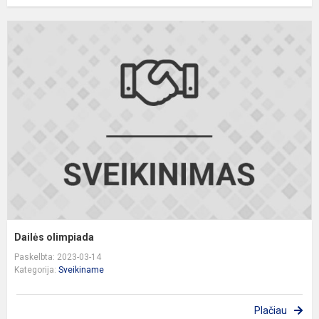
D
o
Dailės olimpiada
Paskelbta: 2023-03-14
Kategorija:
Sveikiname
Plačiau