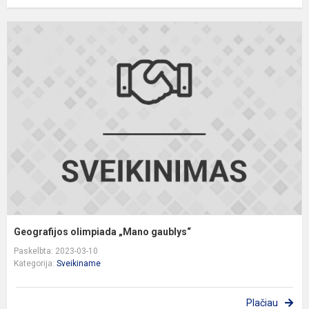
G
o
„
g
Geografijos olimpiada „Mano gaublys“
Paskelbta: 2023-03-10
Kategorija:
Sveikiname
Plačiau