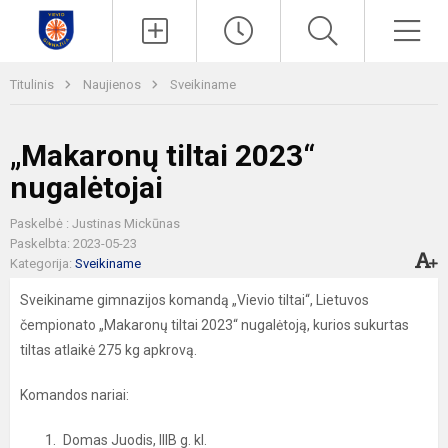
Paieška
Men
Titulinis
Naujienos
Sveikiname
„Makaronų tiltai 2023“
nugalėtojai
Paskelbė : Justinas Mickūnas
Paskelbta: 2023-05-23
Kategorija:
Sveikiname
Sveikiname gimnazijos komandą „Vievio tiltai“, Lietuvos
čempionato „Makaronų tiltai 2023“ nugalėtoją, kurios sukurtas
tiltas atlaikė 275 kg apkrovą.
Komandos nariai:
Domas Juodis, IIIB g. kl.