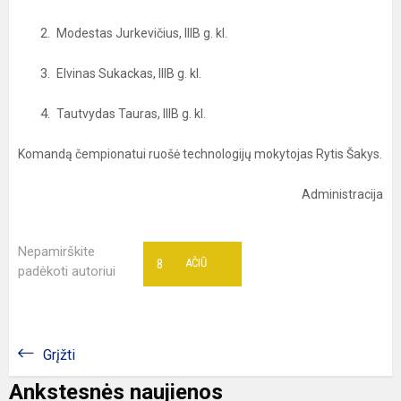
Modestas Jurkevičius, IIIB g. kl.
Elvinas Sukackas, IIIB g. kl.
Tautvydas Tauras, IIIB g. kl.
Komandą čempionatui ruošė technologijų mokytojas Rytis Šakys.
Administracija
Nepamirškite
8
AČIŪ
padėkoti autoriui
Grįžti
Ankstesnės naujienos