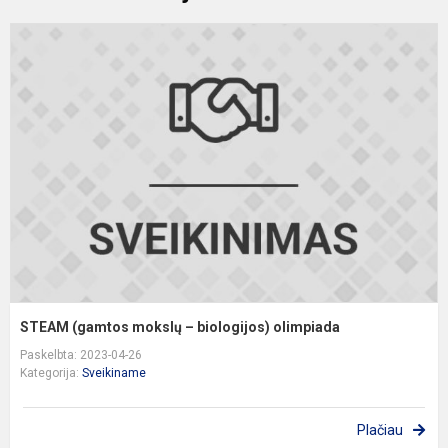
S
(
m
–
b
o
STEAM (gamtos mokslų – biologijos) olimpiada
Paskelbta: 2023-04-26
Kategorija:
Sveikiname
Plačiau