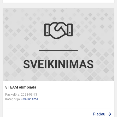
S
o
STEAM olimpiada
Paskelbta: 2023-03-13
Kategorija:
Sveikiname
Plačiau