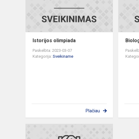
Istorijos olimpiada
Biolo
Paskelbta: 2023-03-07
Paskelb
Kategorija:
Sveikiname
Kategor
Plačiau
Vokiečių
kalbos