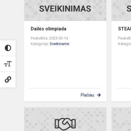
Dailės olimpiada
STEAM
Paskelbta: 2023-03-14
Paskelb
Kategorija:
Sveikiname
Kategor
Plačiau
Istorijos
olimpiada