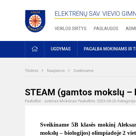
ELEKTRĖNŲ SAV. VIEVIO GIM
VEIKLOS SRITYS
PASLAUGOS
ADMI
PRADŽIA
UGDYMAS
PAGALBA MOKINIAMS IR 
Titulinis
Naujienos
Sveikiname
STEAM (gamtos mokslų – bi
Paskelbė : Justinas Mickūnas
Paskelbta: 2023-04-26
Kategorija
Sveikiname 5B klasės mokinį Aleksa
mokslų – biologijos) olimpiadoje 2 viet