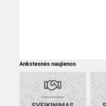
Ankstesnės naujienos
„Raštingiau
aštuntokas“