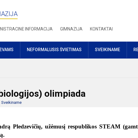
NAZIJA
NISTRACINĖ INFORMACIJA
GIMNAZIJA
KONTAKTAI
TĖVAMS
NEFORMALUSIS ŠVIETIMAS
SVEIKINAME
R
ologijos) olimpiada
:
Sveikiname
ndrą Pledzevičių, užėmusį respublikos STEAM (gamt
ą.