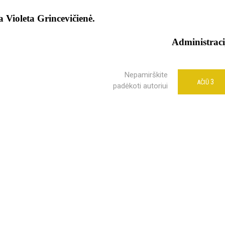
 Violeta Grincevičienė.
Administraci
Nepamirškite
3
AČIŪ
padėkoti autoriui