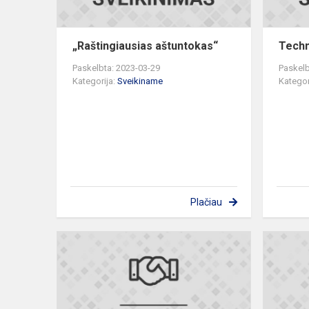
„Raštingiausias aštuntokas“
Techn
Paskelbta: 2023-03-29
Paskelb
Kategorija:
Sveikiname
Kategor
Plačiau
Dailės
olimpiada