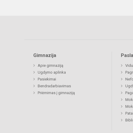
Gimnazija
Pasl
Apie gimnaziją
Vidu
Ugdymo aplinka
Pagr
Pasiekimai
Nefo
Bendradarbiavimas
Ugdy
Priėmimas į gimnaziją
Paga
Moki
Moki
Pat
Bibl