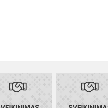
sias
Technologijų
olimpiada