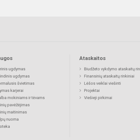
augos
Ataskaitos
rinis ugdymas
Biudžeto vykdymo ataskaitų rin
indinis ugdymas
Finansinių ataskaitų rinkiniai
rmalusis švietimas
Lėšos veiklai viešinti
mas karjerai
Projektai
lba mokiniams ir tėvams
Viešieji pirkimai
nių pavėžėjimas
nių maitinimas
alpų nuoma
ioteka