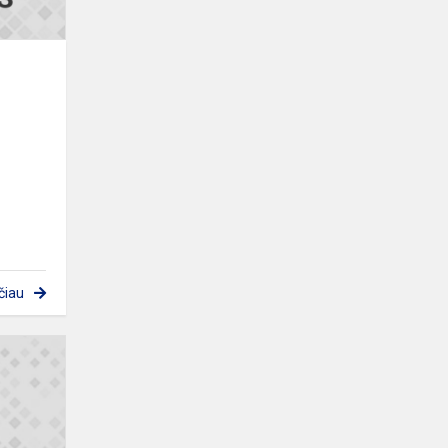
čiau
Geografijos
olimpiada
„Mano
gaublys“