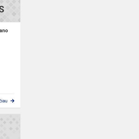
Mano
čiau
Matematikos
olimpiada