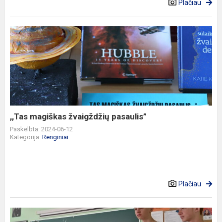
Plačiau
,,Tas
magiškas
žvaigždžių
pasaulis”
,,Tas magiškas žvaigždžių pasaulis”
Paskelbta: 2024-06-12
Kategorija:
Renginiai
Plačiau
Paminėta