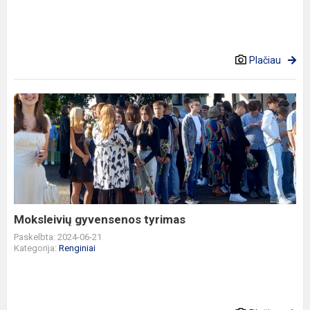
Plačiau
Moksleivių
gyvensenos
tyrimas
Moksleivių gyvensenos tyrimas
Paskelbta: 2024-06-21
Kategorija:
Renginiai