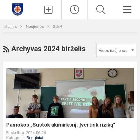
Paieška
Men
Titulinis
Naujienos
2024
RSS
Archyvas 2024 birželis
Pamokos
„Sustok
akimirksnį.
Įvertink
riziką“
Pamokos „Sustok akimirksnį. Įvertink riziką“
Paskelbta: 2024-06-26
Kategorija:
Renginiai