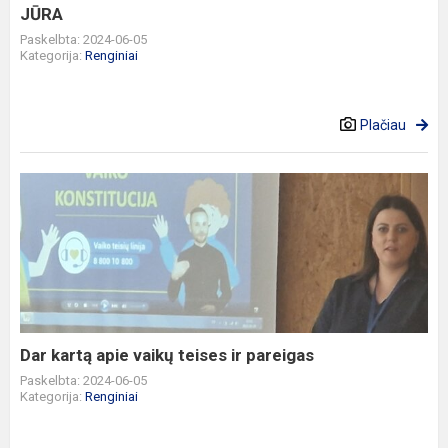
JŪRA
Paskelbta: 2024-06-05
Kategorija:
Renginiai
Plačiau
Dar
kartą
apie
vaikų
teises
ir
pareigas
Dar kartą apie vaikų teises ir pareigas
Paskelbta: 2024-06-05
Kategorija:
Renginiai