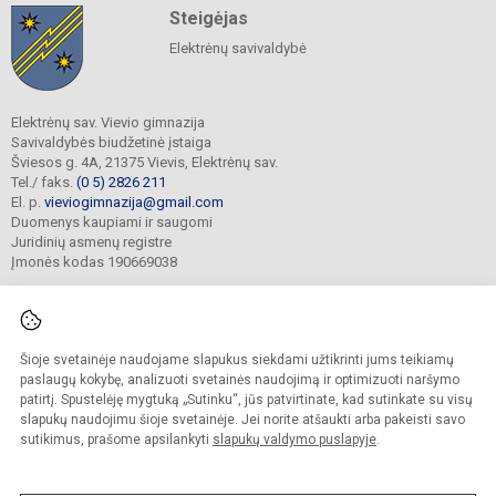
Steigėjas
Elektrėnų savivaldybė
Elektrėnų sav. Vievio gimnazija
Savivaldybės biudžetinė įstaiga
Šviesos g. 4A, 21375 Vievis, Elektrėnų sav.
Tel./ faks.
(0 5) 2826 211
El. p.
vieviogimnazija@gmail.com
Duomenys kaupiami ir saugomi
Juridinių asmenų registre
Įmonės kodas 190669038
Šioje svetainėje naudojame slapukus siekdami užtikrinti jums teikiamų
© 2022. Elektrėnų sav. Vievio gimnazija. Visos teisės saugomos.
Kopijuoti turinį be raštiško gimnazijos sutikimo griežtai draudžiama.
paslaugų kokybę, analizuoti svetainės naudojimą ir optimizuoti naršymo
patirtį. Spustelėję mygtuką „Sutinku“, jūs patvirtinate, kad sutinkate su visų
Prieinamumo paraiška
Slapukų valdymas
slapukų naudojimu šioje svetainėje. Jei norite atšaukti arba pakeisti savo
sutikimus, prašome apsilankyti
slapukų valdymo puslapyje
.
Sumanus būdas atnaujinti
mokyklos interneto
svetainę