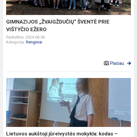
EŽERO
GIMNAZIJOS „ŽVAIGŽDUČIŲ“ ŠVENTĖ PRIE
VIŠTYČIO EŽERO
Paskelbta: 2024-06-06
Kategorija:
Renginiai
Plačiau
Lietuvos
aukštoji
jūreivystės
mokykla:
kodas
–
JŪRA
Lietuvos aukštoji jūreivystės mokykla: kodas –