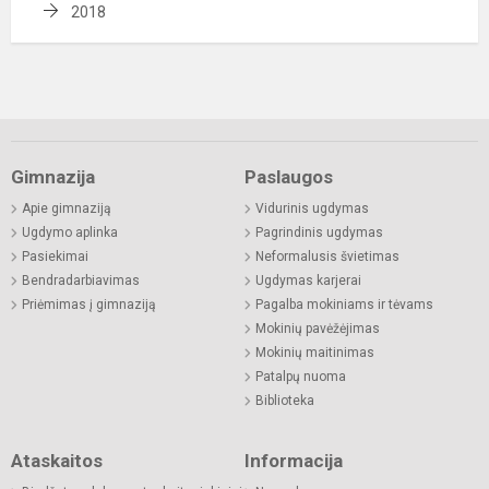
2018
Gimnazija
Paslaugos
Apie gimnaziją
Vidurinis ugdymas
Ugdymo aplinka
Pagrindinis ugdymas
Pasiekimai
Neformalusis švietimas
Bendradarbiavimas
Ugdymas karjerai
Priėmimas į gimnaziją
Pagalba mokiniams ir tėvams
Mokinių pavėžėjimas
Mokinių maitinimas
Patalpų nuoma
Biblioteka
Ataskaitos
Informacija