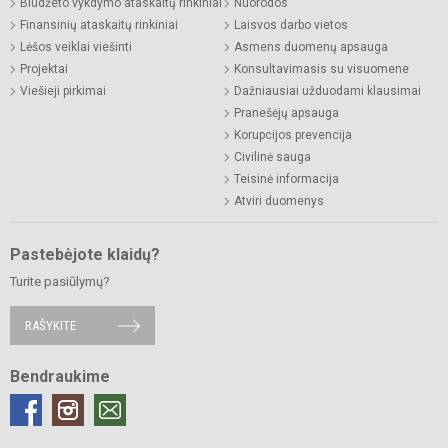
Biudžeto vykdymo ataskaitų rinkiniai
Nuorodos
Finansinių ataskaitų rinkiniai
Laisvos darbo vietos
Lėšos veiklai viešinti
Asmens duomenų apsauga
Projektai
Konsultavimasis su visuomene
Viešieji pirkimai
Dažniausiai užduodami klausimai
Pranešėjų apsauga
Korupcijos prevencija
Civilinė sauga
Teisinė informacija
Atviri duomenys
Pastebėjote klaidų?
Turite pasiūlymų?
RAŠYKITE
Bendraukime