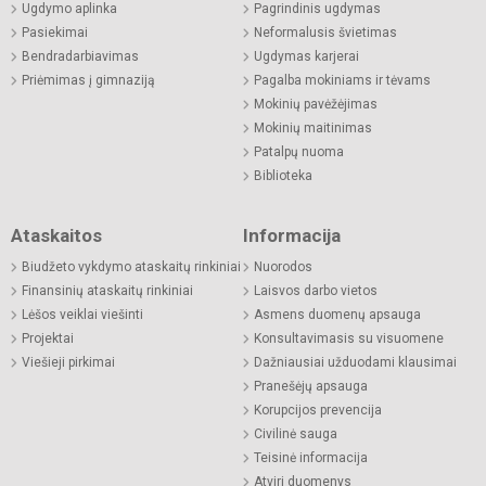
Ugdymo aplinka
Pagrindinis ugdymas
Pasiekimai
Neformalusis švietimas
Bendradarbiavimas
Ugdymas karjerai
Priėmimas į gimnaziją
Pagalba mokiniams ir tėvams
Mokinių pavėžėjimas
Mokinių maitinimas
Patalpų nuoma
Biblioteka
Ataskaitos
Informacija
Biudžeto vykdymo ataskaitų rinkiniai
Nuorodos
Finansinių ataskaitų rinkiniai
Laisvos darbo vietos
Lėšos veiklai viešinti
Asmens duomenų apsauga
Projektai
Konsultavimasis su visuomene
Viešieji pirkimai
Dažniausiai užduodami klausimai
Pranešėjų apsauga
Korupcijos prevencija
Civilinė sauga
Teisinė informacija
Atviri duomenys