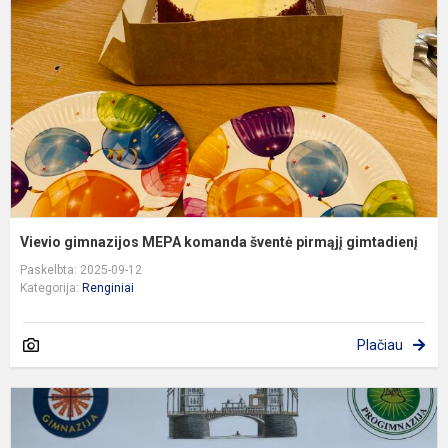
k
š
p
g
Vievio gimnazijos MEPA komanda šventė pirmąjį gimtadienį
Paskelbta: 2025-09-12
Kategorija:
Renginiai
Plačiau
N
ti
t