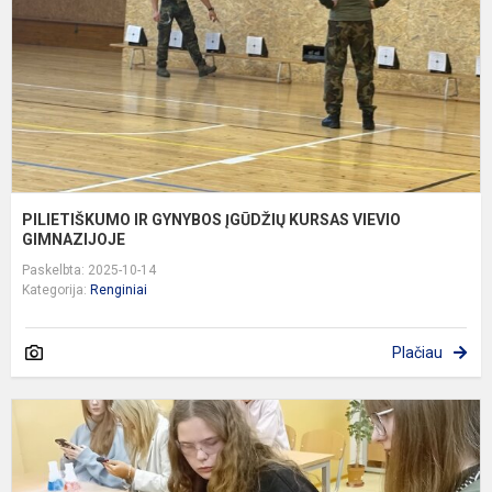
K
V
G
PILIETIŠKUMO IR GYNYBOS ĮGŪDŽIŲ KURSAS VIEVIO
GIMNAZIJOJE
Paskelbta: 2025-10-14
Kategorija:
Renginiai
Plačiau
S
p
„
k