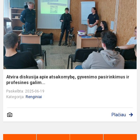
a
a
g
p
ir.
Atvira diskusija apie atsakomybę, gyvenimo pasirinkimus ir
profesines galim...
Paskelbta: 2025-06-19
Kategorija:
Renginiai
Plačiau