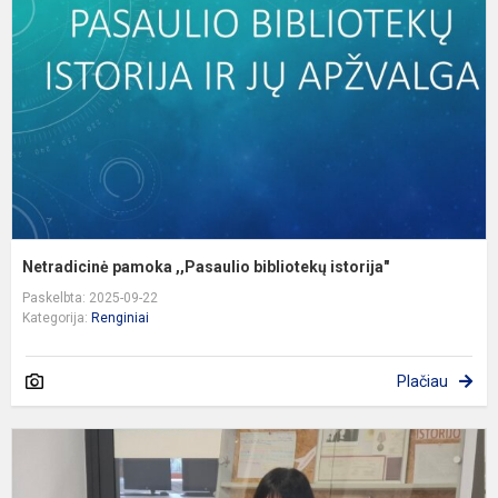
b
i
Netradicinė pamoka ,,Pasaulio bibliotekų istorija"
Paskelbta: 2025-09-22
Kategorija:
Renginiai
Plačiau
G
n
,