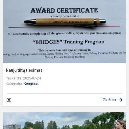
Naujų tiltų tiesimas
Paskelbta: 2025-07-24
Kategorija:
Renginiai
Plačiau
M
s
g