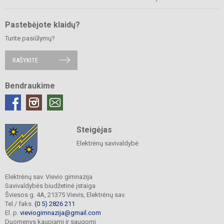
Pastebėjote klaidų?
Turite pasiūlymų?
RAŠYKITE
Bendraukime
Steigėjas
Elektrėnų savivaldybė
Elektrėnų sav. Vievio gimnazija
Savivaldybės biudžetinė įstaiga
Šviesos g. 4A, 21375 Vievis, Elektrėnų sav.
Tel./ faks.
(0 5) 2826 211
El. p.
vieviogimnazija@gmail.com
Duomenys kaupiami ir saugomi