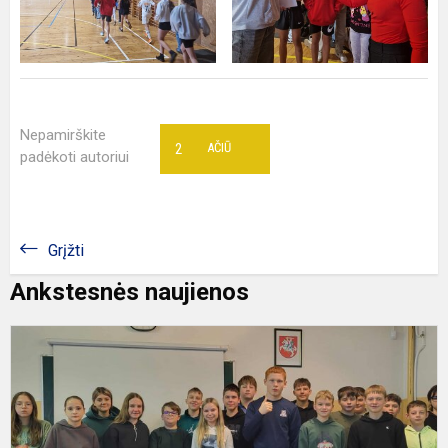
Nepamirškite
2
AČIŪ
padėkoti autoriui
Grįžti
Ankstesnės naujienos
V
g
p
p
n