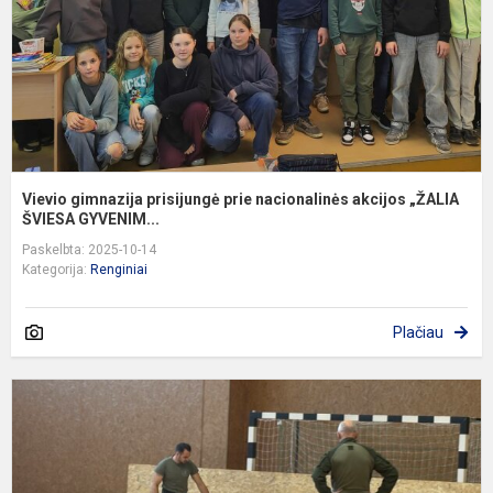
a
„
Vievio gimnazija prisijungė prie nacionalinės akcijos „ŽALIA
ŠVIESA GYVENIM...
Paskelbta: 2025-10-14
Kategorija:
Renginiai
Plačiau
P
I
G
Į