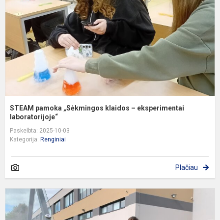
–
e
l
STEAM pamoka „Sėkmingos klaidos – eksperimentai
laboratorijoje“
Paskelbta: 2025-10-03
Kategorija:
Renginiai
Plačiau
P
Ž
g