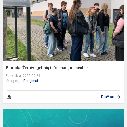
i
c
Pamoka Žemės gelmių informacijos centre
Paskelbta: 2025-09-26
Kategorija:
Renginiai
Plačiau
N
p
,