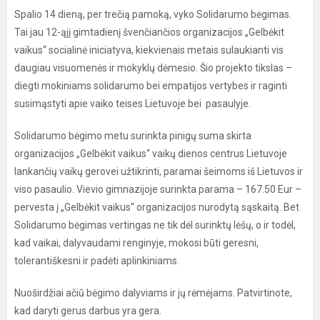
Spalio 14 dieną, per trečią pamoką, vyko Solidarumo bėgimas.
Tai jau 12-ąjį gimtadienį švenčiančios organizacijos „Gelbėkit
vaikus“ socialinė iniciatyva, kiekvienais metais sulaukianti vis
daugiau visuomenės ir mokyklų dėmesio. Šio projekto tikslas –
diegti mokiniams solidarumo bei empatijos vertybes ir raginti
susimąstyti apie vaiko teises Lietuvoje bei pasaulyje.
Solidarumo bėgimo metu surinkta pinigų suma skirta
organizacijos „Gelbėkit vaikus“ vaikų dienos centrus Lietuvoje
lankančių vaikų gerovei užtikrinti, paramai šeimoms iš Lietuvos ir
viso pasaulio. Vievio gimnazijoje surinkta parama – 167.50 Eur –
pervesta į „Gelbėkit vaikus“ organizacijos nurodytą sąskaitą. Bet
Solidarumo bėgimas vertingas ne tik dėl surinktų lėšų, o ir todėl,
kad vaikai, dalyvaudami renginyje, mokosi būti geresni,
tolerantiškesni ir padėti aplinkiniams.
Nuoširdžiai ačiū bėgimo dalyviams ir jų rėmėjams. Patvirtinote,
kad daryti gerus darbus yra gera.