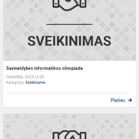
Savivaldybės informatikos olimpiada
Paskelbta: 2023-12-28
Kategorija:
Sveikiname
Plačiau
„
2
j
a