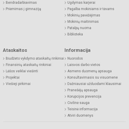
Bendradarbiavimas
Ugdymas karjerai
Priėmimas į gimnaziją
Pagalba mokiniams ir tėvams
Mokinių pavėžėjimas
Mokinių maitinimas
Patalpų nuoma
Biblioteka
Ataskaitos
Informacija
Biudžeto vykdymo ataskaitų rinkiniai
Nuorodos
Finansinių ataskaitų rinkiniai
Laisvos darbo vietos
Lėšos veiklai viešinti
Asmens duomenų apsauga
Projektai
Konsultavimasis su visuomene
Viešieji pirkimai
Dažniausiai užduodami klausimai
Pranešėjų apsauga
Korupcijos prevencija
Civilinė sauga
Teisinė informacija
Atviri duomenys