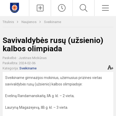
Paieška
Men
Titulinis
Naujienos
Sveikiname
Savivaldybės rusų (užsienio)
kalbos olimpiada
Paskelbė : Justinas Mickūnas
Paskelbta: 2024-02-06
Kategorija:
Sveikiname
Sveikiname gimnazijos mokinius, užėmusius prizines vietas
savivaldybės rusų (užsienio) kalbos olimpiadoje:
Eveliną Randamanskaitę, IIA g. kl. – 2 vieta;
Lauryną Magazejevą, IIB g. kl. – 3 vieta.