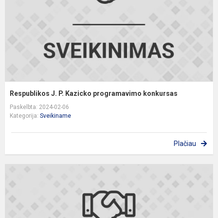
k
Respublikos J. P. Kazicko programavimo konkursas
Paskelbta: 2024-02-06
Kategorija:
Sveikiname
Plačiau
S
b
o