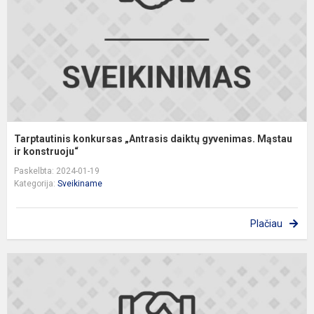
g
M
i..
Tarptautinis konkursas „Antrasis daiktų gyvenimas. Mąstau
ir konstruoju“
Paskelbta: 2024-01-19
Kategorija:
Sveikiname
Plačiau
S
a
(
k