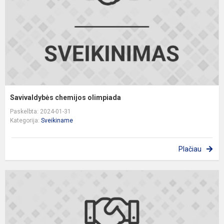
Savivaldybės chemijos olimpiada
Paskelbta: 2024-01-31
Kategorija:
Sveikiname
Plačiau
S
f
o