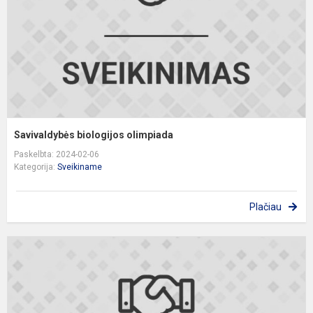
Savivaldybės biologijos olimpiada
Paskelbta: 2024-02-06
Kategorija:
Sveikiname
Plačiau
S
c
o