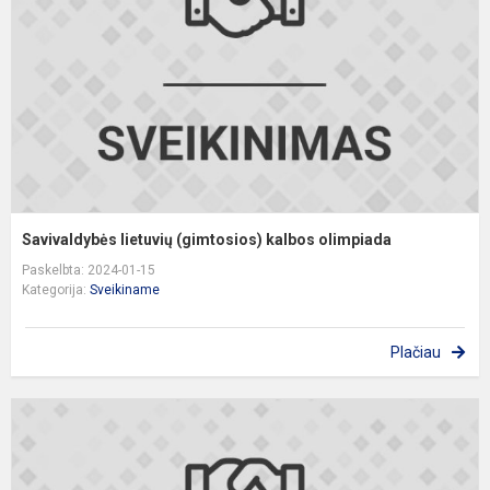
o
Savivaldybės lietuvių (gimtosios) kalbos olimpiada
Paskelbta: 2024-01-15
Kategorija:
Sveikiname
Plačiau
S
i
o