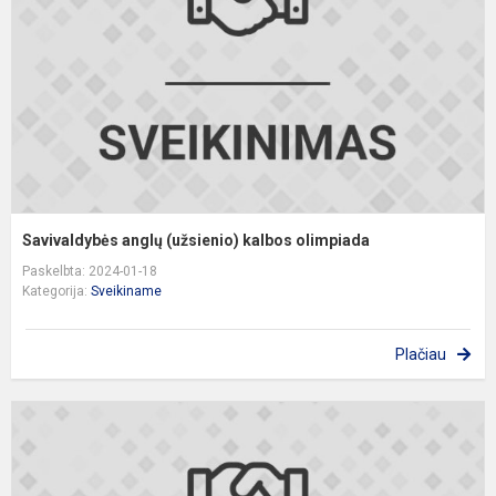
o
Savivaldybės anglų (užsienio) kalbos olimpiada
Paskelbta: 2024-01-18
Kategorija:
Sveikiname
Plačiau
S
l
(
k