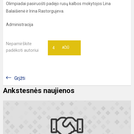
Olimpiadai pasiruošti padėjo rusų kalbos mokytojos Lina
Balaišienė ir Irina Rastorgujeva.
Administracija
Nepamirškite
4
AČIŪ
padėkoti autoriui
Grįžti
Ankstesnės naujienos
R
J
P.
K
p