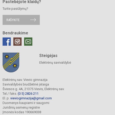
Pastebėjote klaidų?
Turite pasiūlymų?
RAŠYKITE
Bendraukime
Steigėjas
Elektrėnų savivaldybė
Elektrėnų sav. Vievio gimnazija
Savivaldybės biudžetinė įstaiga
Šviesos g. 4A, 21375 Vievis, Elektrėnų sav.
Tel./ faks.
(0 5) 2826 211
El. p.
vieviogimnazija@gmail.com
Duomenys kaupiami ir saugomi
Juridinių asmenų registre
Įmonės kodas 190669038