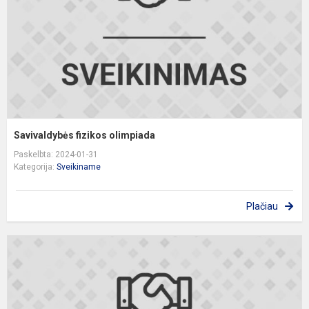
Savivaldybės fizikos olimpiada
Paskelbta: 2024-01-31
Kategorija:
Sveikiname
Plačiau
S
v
k
k