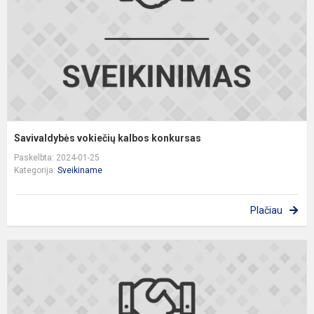
Savivaldybės vokiečių kalbos konkursas
Paskelbta: 2024-01-25
Kategorija:
Sveikiname
Plačiau
T
k
„
d