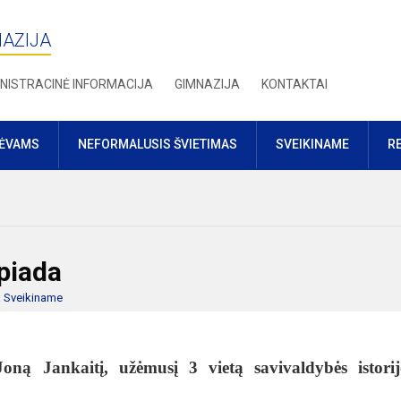
NAZIJA
NISTRACINĖ INFORMACIJA
GIMNAZIJA
KONTAKTAI
TĖVAMS
NEFORMALUSIS ŠVIETIMAS
SVEIKINAME
R
mpiada
:
Sveikiname
ną Jankaitį, užėmusį 3 vietą savivaldybės istorij