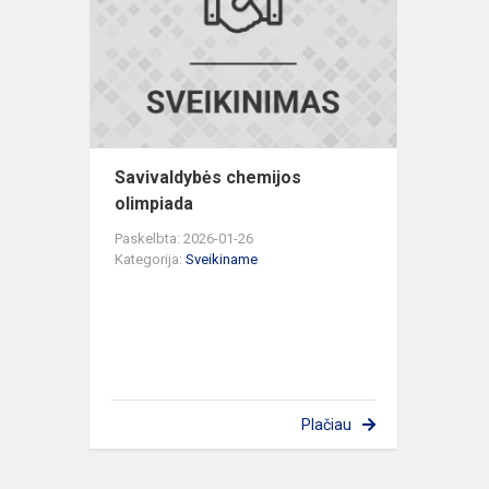
olimpiada
Savivaldybės chemijos
olimpiada
Paskelbta: 2026-01-26
Kategorija:
Sveikiname
Plačiau