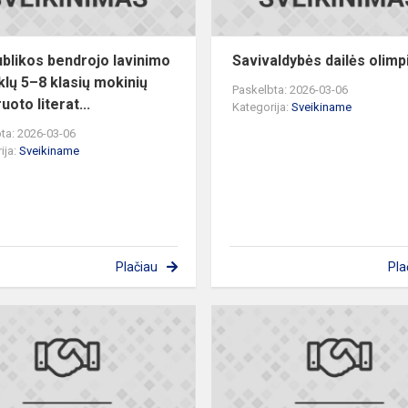
klasių
mokinių
in...
blikos bendrojo lavinimo
Savivaldybės dailės olimp
lų 5–8 klasių mokinių
Paskelbta: 2026-03-06
uoto literat...
Kategorija:
Sveikiname
ta: 2026-03-06
ija:
Sveikiname
Plačiau
Pla
s
Tarptautinio
epistolinio
rašinio
konkurso
2026