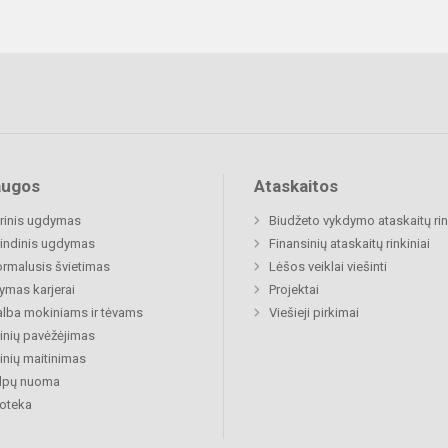
augos
Ataskaitos
rinis ugdymas
Biudžeto vykdymo ataskaitų rin
indinis ugdymas
Finansinių ataskaitų rinkiniai
rmalusis švietimas
Lėšos veiklai viešinti
mas karjerai
Projektai
lba mokiniams ir tėvams
Viešieji pirkimai
nių pavėžėjimas
nių maitinimas
alpų nuoma
ioteka