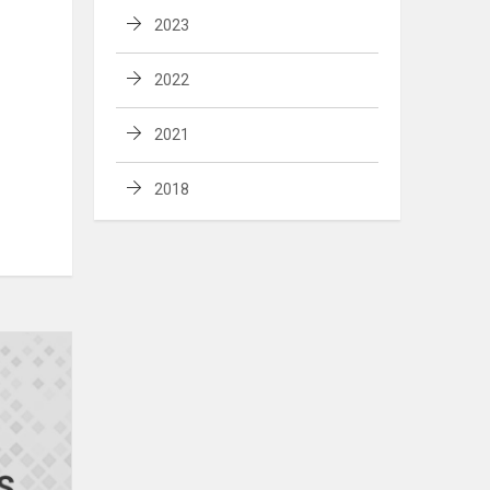
2023
2022
2021
2018
Savivaldybės
dailės
olimpiada