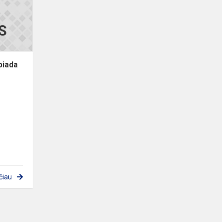
piada
čiau