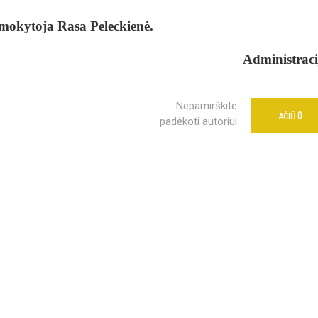
 mokytoja Rasa Peleckienė.
Administraci
Nepamirškite
0
AČIŪ
padėkoti autoriui