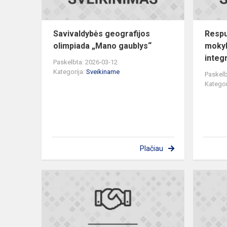
Savivaldybės geografijos
Respu
olimpiada „Mano gaublys“
mokyk
integr
Paskelbta: 2026-03-12
Kategorija:
Sveikiname
Paskelb
Kategor
Plačiau
Savivaldybė
8
klasių
mokinių
vokiečių