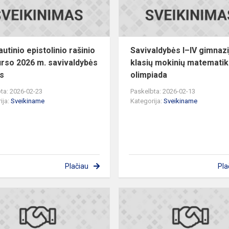
m.
savivaldy...
utinio epistolinio rašinio
Savivaldybės I–IV gimnaz
rso 2026 m. savivaldybės
klasių mokinių matemati
s
olimpiada
ta: 2026-02-23
Paskelbta: 2026-02-13
ija:
Sveikiname
Kategorija:
Sveikiname
Plačiau
Pla
s
Savivaldybės
mokinių
meninio