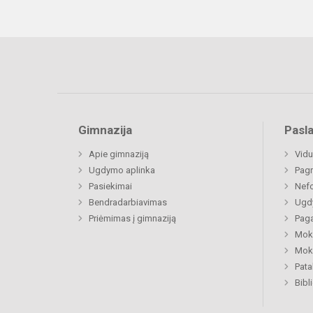
Gimnazija
Pasl
Apie gimnaziją
Vidu
Ugdymo aplinka
Pagr
Pasiekimai
Nefo
Bendradarbiavimas
Ugdy
Priėmimas į gimnaziją
Paga
Moki
Moki
Pat
Bibl