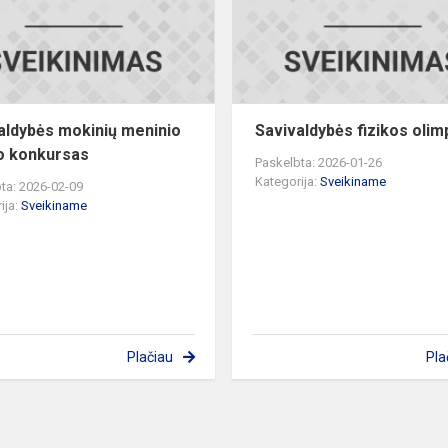
žodžio
konkursas
aldybės mokinių meninio
Savivaldybės fizikos olim
o konkursas
Paskelbta: 2026-01-26
Kategorija:
Sveikiname
ta: 2026-02-09
ija:
Sveikiname
Plačiau
Pla
s