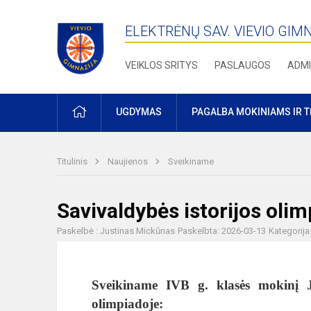
ELEKTRĖNŲ SAV. VIEVIO GIM
VEIKLOS SRITYS
PASLAUGOS
ADMI
PRADŽIA
UGDYMAS
PAGALBA MOKINIAMS IR 
Titulinis
Naujienos
Sveikiname
Savivaldybės istorijos oli
Paskelbė : Justinas Mickūnas
Paskelbta: 2026-03-13
Kategorija
Sveikiname IVB g. klasės mokinį Jo
olimpiadoje: