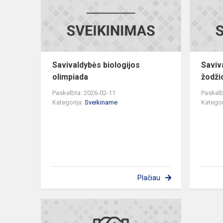
Savivaldybės biologijos
Saviv
olimpiada
žodži
Paskelbta: 2026-02-11
Paskelb
Kategorija:
Sveikiname
Kategor
Plačiau
Savivaldybė
chemijos