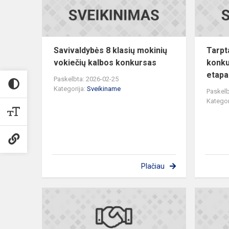
kalbos
konkursas
Savivaldybės 8 klasių mokinių
Tarpta
vokiečių kalbos konkursas
konku
etapa
Paskelbta: 2026-02-25
Kategorija:
Sveikiname
Paskelb
Kategor
Plačiau
Savivaldybė
biologijos
olimpiada