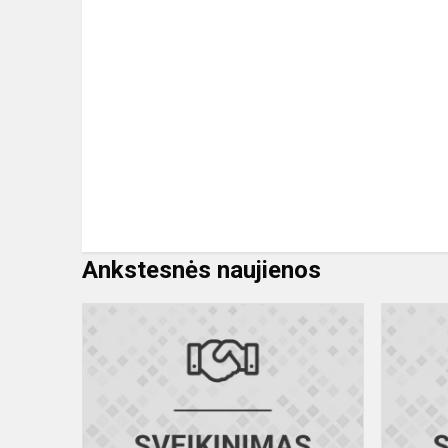
Ankstesnės naujienos
Savivaldybė
geografijos
olimpiada
„Mano
gaublys“