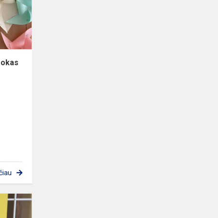
apie
toleranciją
mokas
čiau
PYRAGŲ
DIENA