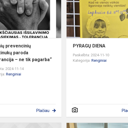
lankstinukų
paroda
„Tolerancija
–
ne
t...
ių prevencinių
PYRAGŲ DIENA
tinukų paroda
Paskelbta: 2024-11-10
rancija – ne tik pagarba“
Kategorija:
Renginiai
ta: 2024-11-14
ija:
Renginiai
Plačiau
Pla
Konstitucijos