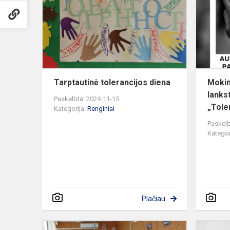
diena
Tarptautinė tolerancijos diena
Mokin
lanks
Paskelbta: 2024-11-15
„Tole
Kategorija:
Renginiai
Paskelb
Kategor
Plačiau
Galimybė