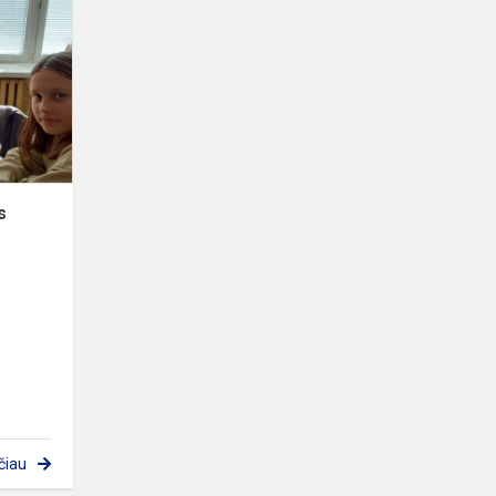
mitybos
pamokos
s
čiau