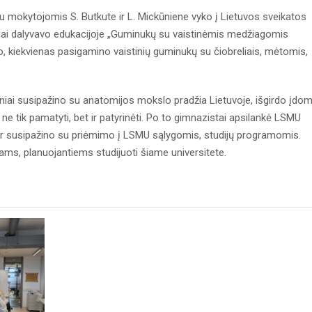
 su mokytojomis S. Butkute ir L. Mickūniene vyko į Lietuvos sveikatos
niai dalyvavo edukacijoje „Guminukų su vaistinėmis medžiagomis
, kiekvienas pasigamino vaistinių guminukų su čiobreliais, mėtomis,
iai susipažino su anatomijos mokslo pradžia Lietuvoje, išgirdo įdom
e tik pamatyti, bet ir patyrinėti. Po to gimnazistai apsilankė LSMU
 ir susipažino su priėmimo į LSMU sąlygomis, studijų programomis.
ams, planuojantiems studijuoti šiame universitete.