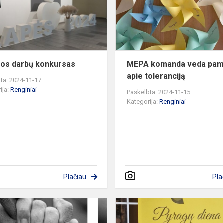
os darbų konkursas
MEPA komanda veda pa
apie toleranciją
ta: 2024-11-17
ija:
Renginiai
Paskelbta: 2024-11-15
Kategorija:
Renginiai
Plačiau
Pla
Mokinių
prevencinių