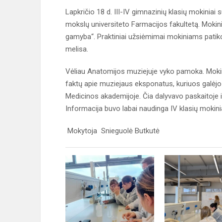
Lapkričio 18 d. III-IV gimnazinių klasių mokiniai
mokslų universiteto Farmacijos fakultetą. Moki
gamyba“. Praktiniai užsiėmimai mokiniams patiko
melisa.
Vėliau Anatomijos muziejuje vyko pamoka. Mokin
faktų apie muziejaus eksponatus, kuriuos galėjo n
Medicinos akademijoje. Čia dalyvavo paskaitoje
Informacija buvo labai naudinga IV klasių mokini
Mokytoja Snieguolė Butkutė