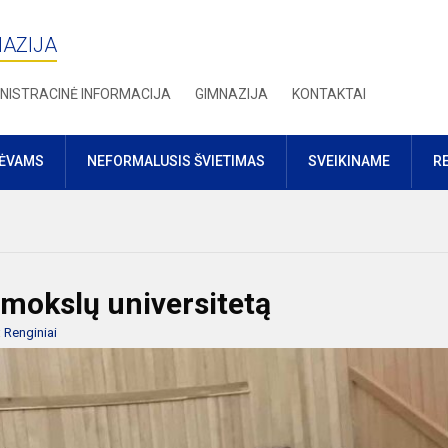
NAZIJA
NISTRACINĖ INFORMACIJA
GIMNAZIJA
KONTAKTAI
TĖVAMS
NEFORMALUSIS ŠVIETIMAS
SVEIKINAME
R
 mokslų universitetą
:
Renginiai