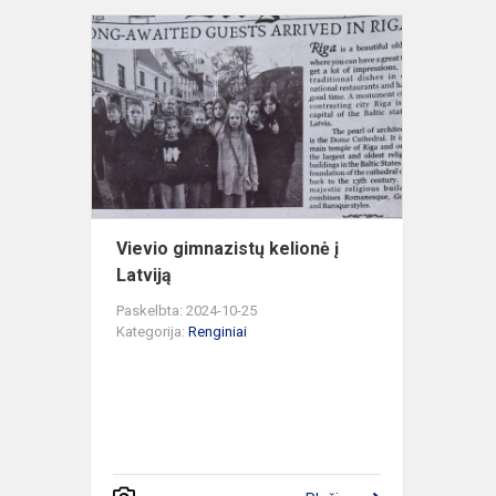
Vievio
gimnazistų
kelionė
į
Latviją
Vievio gimnazistų kelionė į
Latviją
Paskelbta: 2024-10-25
Kategorija:
Renginiai