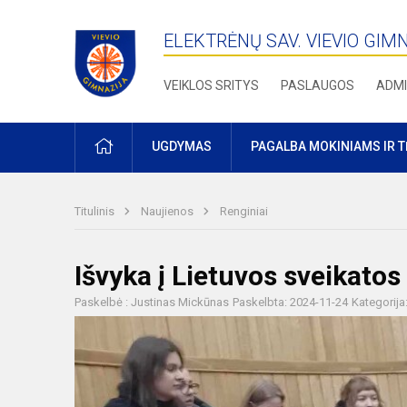
ELEKTRĖNŲ SAV. VIEVIO GIM
VEIKLOS SRITYS
PASLAUGOS
ADMI
PRADŽIA
UGDYMAS
PAGALBA MOKINIAMS IR 
Titulinis
Naujienos
Renginiai
Išvyka į Lietuvos sveikatos
Paskelbė : Justinas Mickūnas
Paskelbta: 2024-11-24
Kategorija