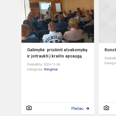
prisiimti
atsakomybę
ir
įsitraukti
į
krašto
apsau...
Galimybė prisiimti atsakomybę
Konst
ir įsitraukti į krašto apsaugą
Paskelb
Kategor
Paskelbta: 2024-11-06
Kategorija:
Renginiai
Plačiau