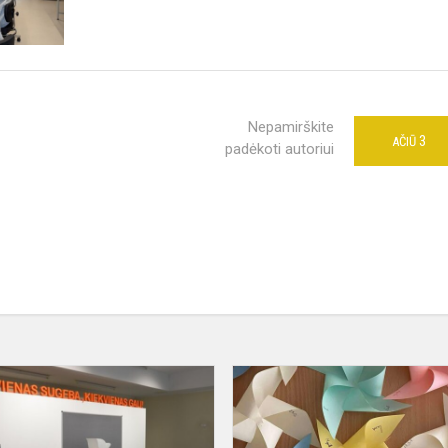
Nepamirškite
3
AČIŪ
padėkoti autoriui
Tapybos
darbų
konkursas