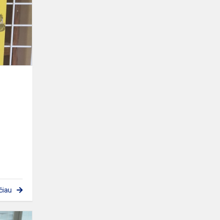
čiau
Sveikos