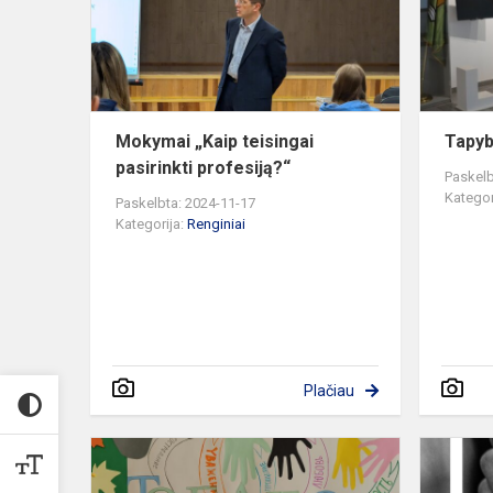
profesiją?“
Mokymai „Kaip teisingai
Tapyb
pasirinkti profesiją?“
Paskelb
Kategor
Paskelbta: 2024-11-17
Kategorija:
Renginiai
Plačiau
Tarptautinė
tolerancijos