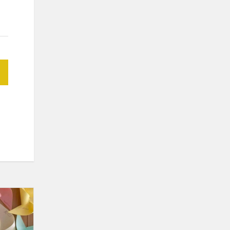
MEPA
komanda
veda
pamokas