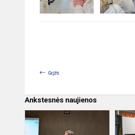
Grįžti
Ankstesnės naujienos
Mokymai
„Kaip
teisingai
pasirinkti