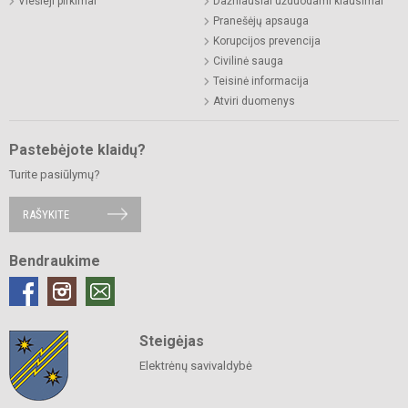
Viešieji pirkimai
Dažniausiai užduodami klausimai
Pranešėjų apsauga
Korupcijos prevencija
Civilinė sauga
Teisinė informacija
Atviri duomenys
Pastebėjote klaidų?
Turite pasiūlymų?
RAŠYKITE
Bendraukime
Steigėjas
Elektrėnų savivaldybė