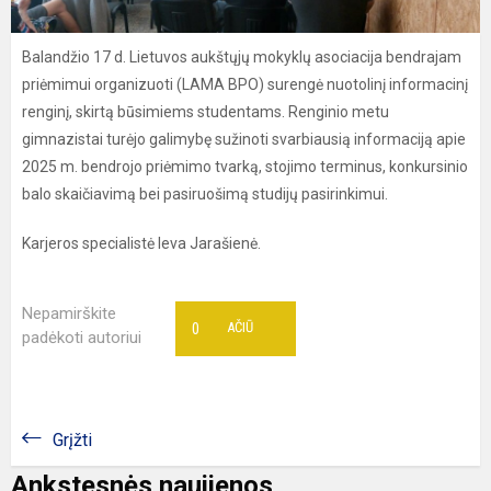
Balandžio 17 d. Lietuvos aukštųjų mokyklų asociacija bendrajam
priėmimui organizuoti (LAMA BPO) surengė nuotolinį informacinį
renginį, skirtą būsimiems studentams. Renginio metu
gimnazistai turėjo galimybę sužinoti svarbiausią informaciją apie
2025 m. bendrojo priėmimo tvarką, stojimo terminus, konkursinio
balo skaičiavimą bei pasiruošimą studijų pasirinkimui.
Karjeros specialistė Ieva Jarašienė.
Nepamirškite
0
AČIŪ
padėkoti autoriui
Grįžti
Ankstesnės naujienos