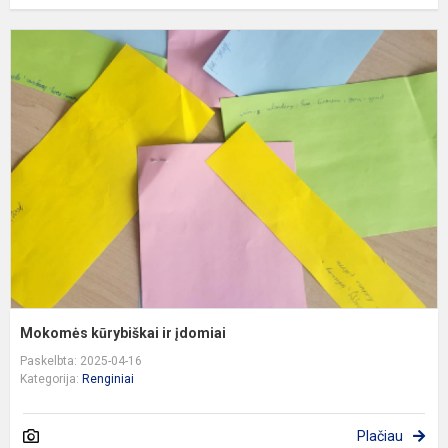
M
k
ir
į
Mokomės kūrybiškai ir įdomiai
Paskelbta: 2025-04-16
Kategorija:
Renginiai
Plačiau