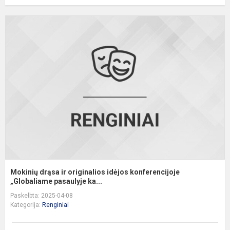
M
d
ir
o
i
k
„
Mokinių drąsa ir originalios idėjos konferencijoje
„Globaliame pasaulyje ka...
Paskelbta: 2025-04-08
Kategorija:
Renginiai