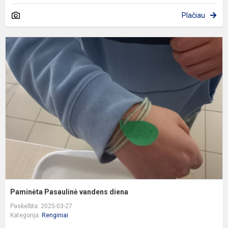
Plačiau
P
P
v
d
Paminėta Pasaulinė vandens diena
Paskelbta: 2025-03-27
Kategorija:
Renginiai