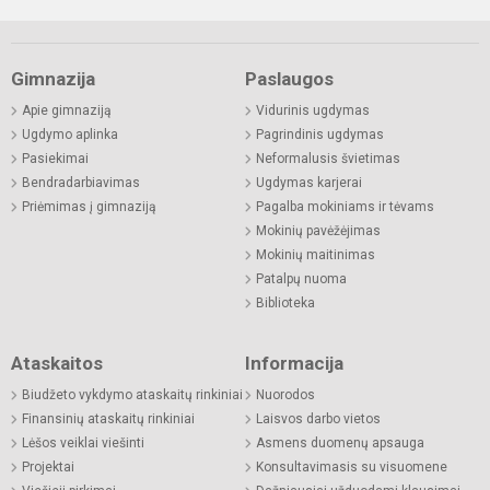
Gimnazija
Paslaugos
Apie gimnaziją
Vidurinis ugdymas
Ugdymo aplinka
Pagrindinis ugdymas
Pasiekimai
Neformalusis švietimas
Bendradarbiavimas
Ugdymas karjerai
Priėmimas į gimnaziją
Pagalba mokiniams ir tėvams
Mokinių pavėžėjimas
Mokinių maitinimas
Patalpų nuoma
Biblioteka
Ataskaitos
Informacija
Biudžeto vykdymo ataskaitų rinkiniai
Nuorodos
Finansinių ataskaitų rinkiniai
Laisvos darbo vietos
Lėšos veiklai viešinti
Asmens duomenų apsauga
Projektai
Konsultavimasis su visuomene