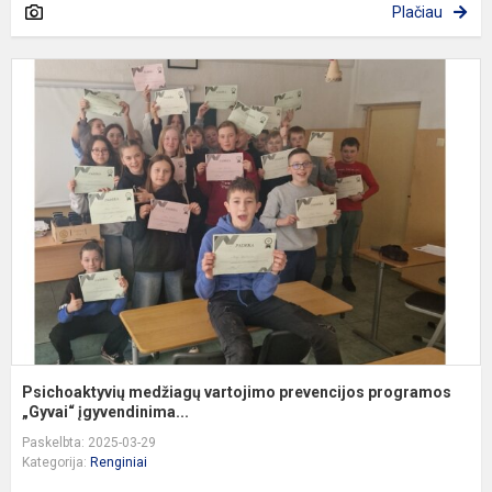
Plačiau
P
m
v
p
p
„
Psichoaktyvių medžiagų vartojimo prevencijos programos
„Gyvai“ įgyvendinima...
Paskelbta: 2025-03-29
Kategorija:
Renginiai