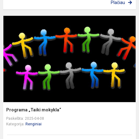
Plačiau
P
„
m
Programa „Taiki mokykla“
Paskelbta: 2025-04-08
Kategorija:
Renginiai