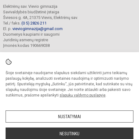
Elektrėnų sav. Vievio gimnazija
Savivaldybės biudžetinė įstaiga
Šviesos g. 4A, 21375 Vievis, Elektrėnų sav.
Tel./ faks.
(0 5) 2826 211
El. p.
vieviogimnazija@gmail.com
Duomenys kaupiami ir saugomi
Juridinių asmenų registre
Įmonės kodas 190669038
Šioje svetainėje naudojame slapukus siekdami užtikrinti jums teikiamų
© 2022. Elektrėnų sav. Vievio gimnazija. Visos teisės saugomos.
Kopijuoti turinį be raštiško gimnazijos sutikimo griežtai draudžiama.
paslaugų kokybę, analizuoti svetainės naudojimą ir optimizuoti naršymo
patirtį. Spustelėję mygtuką „Sutinku“, jūs patvirtinate, kad sutinkate su visų
Prieinamumo paraiška
Slapukų valdymas
slapukų naudojimu šioje svetainėje. Jei norite atšaukti arba pakeisti savo
sutikimus, prašome apsilankyti
slapukų valdymo puslapyje
.
Sumanus būdas atnaujinti
mokyklos interneto
svetainę
NUSTATYMAI
NESUTINKU