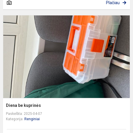
Plačiau
D
b
k
Diena be kuprinės
Paskelbta: 2025-04-07
Kategorija:
Renginiai