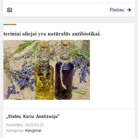
Plačiau
„
K
A
„Stebiu. Kuriu. Analizuoju“
Paskelbta: 2025-03-23
Kategorija:
Renginiai