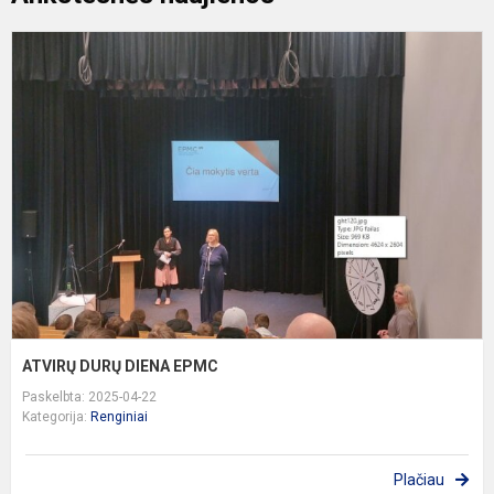
A
D
D
E
ATVIRŲ DURŲ DIENA EPMC
Paskelbta: 2025-04-22
Kategorija:
Renginiai
Plačiau