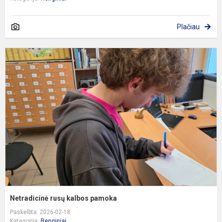
Plačiau
N
r
k
p
Netradicinė rusų kalbos pamoka
Paskelbta: 2026-02-18
Kategorija:
Renginiai