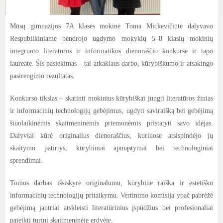
Mūsų gimnazijos 7A klasės mokinė Toma Mickevičiūtė dalyvavo
Respublikiniame bendrojo ugdymo mokyklų 5–8 klasių mokinių
integruoto literatūros ir informatikos dienoraščio konkurse ir tapo
laureate. Šis pasiekimas – tai atkaklaus darbo, kūrybiškumo ir atsakingo
pasirengimo rezultatas.
Konkurso tikslas – skatinti mokinius kūrybiškai jungti literatūros žinias
ir informacinių technologijų gebėjimus, ugdyti saviraišką bei gebėjimą
šiuolaikinėmis skaitmeninėmis priemonėmis pristatyti savo idėjas.
Dalyviai kūrė originalius dienoraščius, kuriuose atsispindėjo jų
skaitymo patirtys, kūrybiniai apmąstymai bei technologiniai
sprendimai.
Tomos darbas išsiskyrė originalumu, kūrybine raiška ir estetišku
informacinių technologijų pritaikymu. Vertinimo komisija ypač pabrėžė
gebėjimą jautriai atskleisti literatūrinius įspūdžius bei profesionaliai
pateikti turinį skaitmeninėje erdvėje.