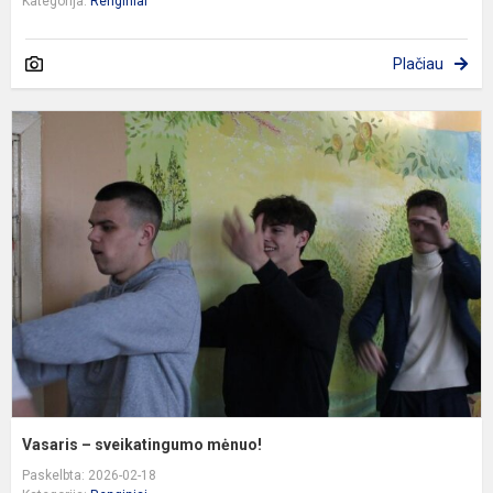
Kategorija:
Renginiai
Plačiau
V
–
s
m
Vasaris – sveikatingumo mėnuo!
Paskelbta: 2026-02-18