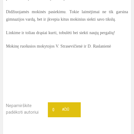
Didžiuojamės mokinės pasiekimu. Tokie laimėjimai ne tik garsina
gimnazijos vardą, bet ir įkvepia kitus mokinius siekti savo tikslų.
Linkime ir toliau drąsiai kurti, tobulėti bei siekti naujų pergalių!
Mokinę ruošusios mokytojos V. Strasevičienė ir D. Raslanienė
Nepamirškite
0
AČIŪ
padėkoti autoriui