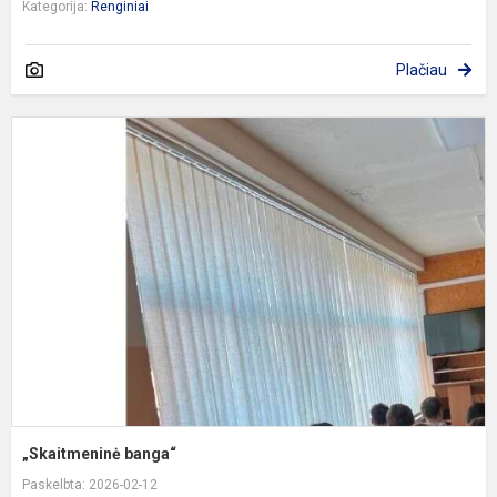
Kategorija:
Renginiai
Plačiau
„
b
„Skaitmeninė banga“
Paskelbta: 2026-02-12