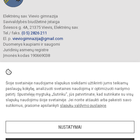
Elektrėnų sav. Vievio gimnazija
Savivaldybės biudžetinė įstaiga
Šviesos g. 4A, 21375 Vievis, Elektrėnų sav.
Tel./ faks.
(0 5) 2826 211
El. p.
vieviogimnazija@gmail.com
Duomenys kaupiami ir saugomi
Juridinių asmenų registre
Įmonės kodas 190669038
Šioje svetainėje naudojame slapukus siekdami užtikrinti jums teikiamų
© 2022. Elektrėnų sav. Vievio gimnazija. Visos teisės saugomos.
Kopijuoti turinį be raštiško gimnazijos sutikimo griežtai draudžiama.
paslaugų kokybę, analizuoti svetainės naudojimą ir optimizuoti naršymo
patirtį. Spustelėję mygtuką „Sutinku“, jūs patvirtinate, kad sutinkate su visų
Prieinamumo paraiška
Slapukų valdymas
slapukų naudojimu šioje svetainėje. Jei norite atšaukti arba pakeisti savo
sutikimus, prašome apsilankyti
slapukų valdymo puslapyje
.
Sumanus būdas atnaujinti
mokyklos interneto
svetainę
NUSTATYMAI