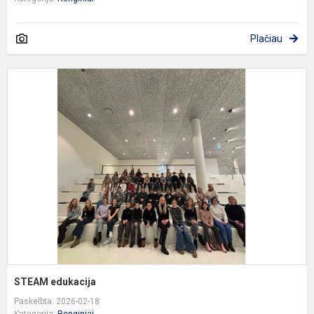
Plačiau
S
e
STEAM edukacija
Paskelbta: 2026-02-18
Kategorija:
Renginiai