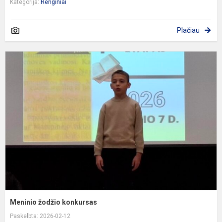
Kategorija:
Renginiai
Plačiau
M
ž
k
Meninio žodžio konkursas
Paskelbta: 2026-02-12