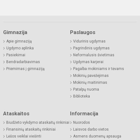
Gimnazija
Paslaugos
Apie gimnaziją
Vidurinis ugdymas
Ugdymo aplinka
Pagrindinis ugdymas
Pasiekimai
Neformalusis švietimas
Bendradarbiavimas
Ugdymas karjerai
Priėmimas į gimnaziją
Pagalba mokiniams ir tėvams
Mokinių pavėžėjimas
Mokinių maitinimas
Patalpų nuoma
Biblioteka
Ataskaitos
Informacija
Biudžeto vykdymo ataskaitų rinkiniai
Nuorodos
Finansinių ataskaitų rinkiniai
Laisvos darbo vietos
Lėšos veiklai viešinti
Asmens duomenų apsauga