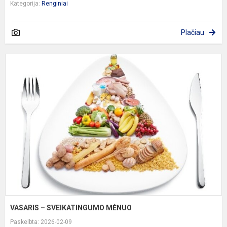
Kategorija:
Renginiai
Plačiau
V
–
S
M
VASARIS – SVEIKATINGUMO MĖNUO
Paskelbta: 2026-02-09