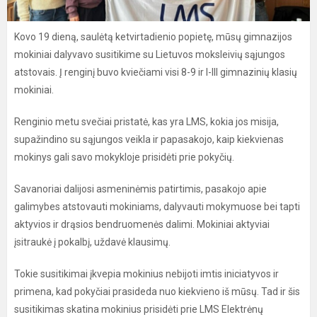
Kovo 19 dieną, saulėtą ketvirtadienio popietę, mūsų gimnazijos
mokiniai dalyvavo susitikime su Lietuvos moksleivių sąjungos
atstovais. Į renginį buvo kviečiami visi 8-9 ir I-III gimnazinių klasių
mokiniai.
Renginio metu svečiai pristatė, kas yra LMS, kokia jos misija,
supažindino su sąjungos veikla ir papasakojo, kaip kiekvienas
mokinys gali savo mokykloje prisidėti prie pokyčių.
Savanoriai dalijosi asmeninėmis patirtimis, pasakojo apie
galimybes atstovauti mokiniams, dalyvauti mokymuose bei tapti
aktyvios ir drąsios bendruomenės dalimi. Mokiniai aktyviai
įsitraukė į pokalbį, uždavė klausimų.
Tokie susitikimai įkvepia mokinius nebijoti imtis iniciatyvos ir
primena, kad pokyčiai prasideda nuo kiekvieno iš mūsų. Tad ir šis
susitikimas skatina mokinius prisidėti prie LMS Elektrėnų