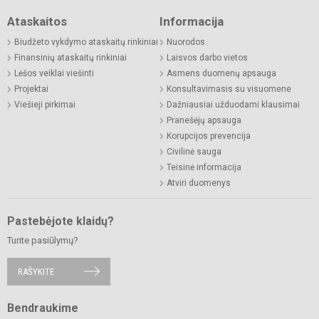
Ataskaitos
Informacija
Biudžeto vykdymo ataskaitų rinkiniai
Nuorodos
Finansinių ataskaitų rinkiniai
Laisvos darbo vietos
Lėšos veiklai viešinti
Asmens duomenų apsauga
Projektai
Konsultavimasis su visuomene
Viešieji pirkimai
Dažniausiai užduodami klausimai
Pranešėjų apsauga
Korupcijos prevencija
Civilinė sauga
Teisinė informacija
Atviri duomenys
Pastebėjote klaidų?
Turite pasiūlymų?
RAŠYKITE
Bendraukime