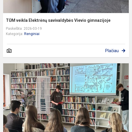
TŪM veikla Elektrėnų savivaldybės Vievio gimnazijoje
Paskelbta: 2026-03-19
Kategorija:
Renginiai
Plačiau
Į
l
p