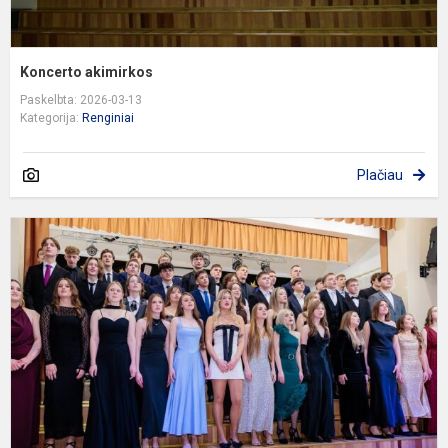
Koncerto akimirkos
Paskelbta: 2026-03-13
Kategorija:
Renginiai
Plačiau
Š