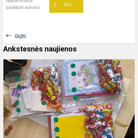
Nepamirškite
2
AČIŪ
padėkoti autoriui
Grįžti
Ankstesnės naujienos
K
„
p
e