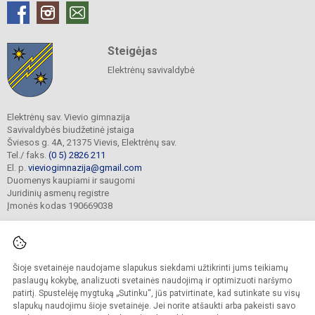
Steigėjas
Elektrėnų savivaldybė
Elektrėnų sav. Vievio gimnazija
Savivaldybės biudžetinė įstaiga
Šviesos g. 4A, 21375 Vievis, Elektrėnų sav.
Tel./ faks.
(0 5) 2826 211
El. p.
vieviogimnazija@gmail.com
Duomenys kaupiami ir saugomi
Juridinių asmenų registre
Įmonės kodas 190669038
Šioje svetainėje naudojame slapukus siekdami užtikrinti jums teikiamų
© 2022. Elektrėnų sav. Vievio gimnazija. Visos teisės saugomos.
Kopijuoti turinį be raštiško gimnazijos sutikimo griežtai draudžiama.
paslaugų kokybę, analizuoti svetainės naudojimą ir optimizuoti naršymo
patirtį. Spustelėję mygtuką „Sutinku“, jūs patvirtinate, kad sutinkate su visų
Prieinamumo paraiška
Slapukų valdymas
slapukų naudojimu šioje svetainėje. Jei norite atšaukti arba pakeisti savo