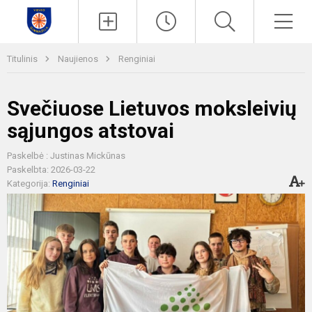
Paieška
Men
Titulinis
Naujienos
Renginiai
Svečiuose Lietuvos moksleivių
sąjungos atstovai
Paskelbė : Justinas Mickūnas
Paskelbta: 2026-03-22
Kategorija:
Renginiai