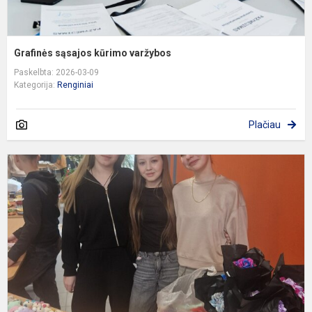
Grafinės sąsajos kūrimo varžybos
Paskelbta: 2026-03-09
Kategorija:
Renginiai
Plačiau
K
m