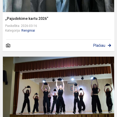
„Pajudėkime kartu 2026“
Paskelbta: 2026-03-16
Kategorija:
Renginiai
Plačiau
K
a