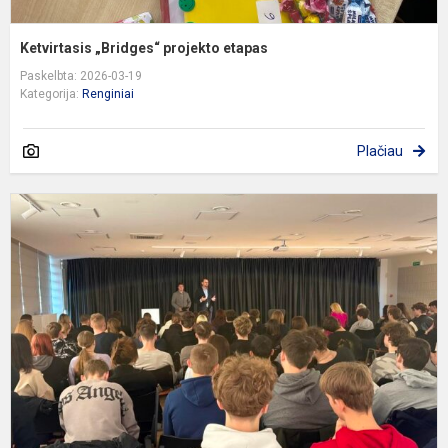
Ketvirtasis „Bridges“ projekto etapas
Paskelbta: 2026-03-19
Kategorija:
Renginiai
Plačiau
P
„
k
k
k
g
L