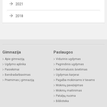
2021
2018
Gimnazija
Paslaugos
Apie gimnaziją
Vidurinis ugdymas
Ugdymo aplinka
Pagrindinis ugdymas
Pasiekimai
Neformalusis švietimas
Bendradarbiavimas
Ugdymas karjerai
Priėmimas į gimnaziją
Pagalba mokiniams ir tėvams
Mokinių pavėžėjimas
Mokinių maitinimas
Patalpų nuoma
Biblioteka