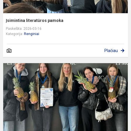
Įsimintina literatūros pamoka
Paskelbta: 2026-03-16
Kategorija:
Renginiai
Plačiau
„
k
2