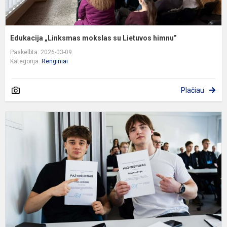
Edukacija „Linksmas mokslas su Lietuvos himnu”
Paskelbta: 2026-03-09
Kategorija:
Renginiai
Plačiau
G
s
k
v