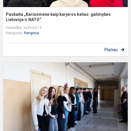
Paskaita „Kariuomenė kaip karjeros kelias: galimybės
Lietuvoje ir NATO“
Paskelbta: 2026-03-19
Kategorija:
Renginiai
Plačiau
T
v
E
s
V
g