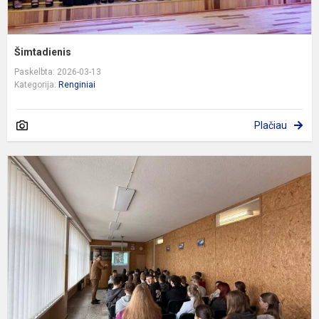
Šimtadienis
Paskelbta: 2026-03-13
Kategorija:
Renginiai
Plačiau
E
„
m
s
L
h