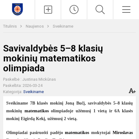
Paieška
Men
Titulinis
Naujienos
Sveikiname
Savivaldybės 5–8 klasių
mokinių matematikos
olimpiada
Paskelbė : Justinas Mickūnas
Paskelbta: 2026-03-24
Kategorija:
Sveikiname
Sveikiname 7B klasės mokinį Joną Bučį, savivaldybės 5–8 klasių
mokinių
matematikos
olimpiadoje užėmusį 1 vietą ir 6A klasės
mokinį Eigirdą Kekį, užėmusį 2 vietą.
Olimpiadai pasiruošti padėjo
matematikos
mokytojai
Miroslavas