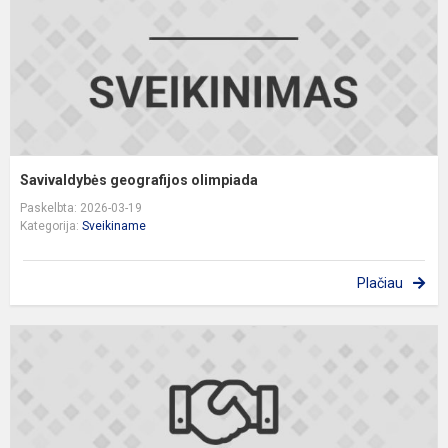
Savivaldybės geografijos olimpiada
Paskelbta: 2026-03-19
Kategorija:
Sveikiname
Plačiau
S
i
o