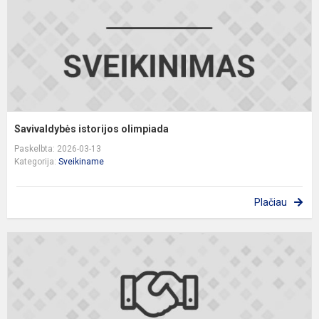
Savivaldybės istorijos olimpiada
Paskelbta: 2026-03-13
Kategorija:
Sveikiname
Plačiau
S
g
o
„
g