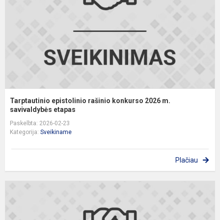
2
m
s
Tarptautinio epistolinio rašinio konkurso 2026 m.
savivaldybės etapas
Paskelbta: 2026-02-23
Kategorija:
Sveikiname
Plačiau
S
I
I