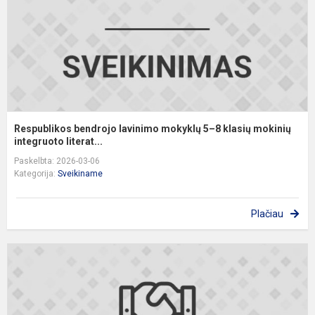
8
k
m
in
Respublikos bendrojo lavinimo mokyklų 5–8 klasių mokinių
integruoto literat...
Paskelbta: 2026-03-06
Kategorija:
Sveikiname
Plačiau
S
d
o