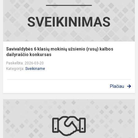
k
da
Savivaldybės 6 klasių mokinių užsienio (rusų) kalbos
dailyraščio konkursas
Paskelbta: 2026-03-20
Kategorija:
Sveikiname
Plačiau
S
b
o