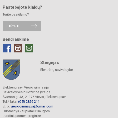
Pastebėjote klaidų?
Turite pasiūlymų?
RAŠYKITE
Bendraukime
Steigėjas
Elektrėnų savivaldybė
Elektrėnų sav. Vievio gimnazija
Savivaldybės biudžetinė įstaiga
Šviesos g. 4A, 21375 Vievis, Elektrėnų sav.
Tel./ faks.
(0 5) 2826 211
El. p.
vieviogimnazija@gmail.com
Duomenys kaupiami ir saugomi
Juridinių asmenų registre