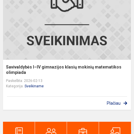
g
k
m
m
ol
Savivaldybės I–IV gimnazijos klasių mokinių matematikos
olimpiada
Paskelbta: 2026-02-13
Kategorija:
Sveikiname
Plačiau