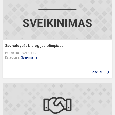
Savivaldybės biologijos olimpiada
Paskelbta: 2026-03-19
Kategorija:
Sveikiname
Plačiau
S
g
o