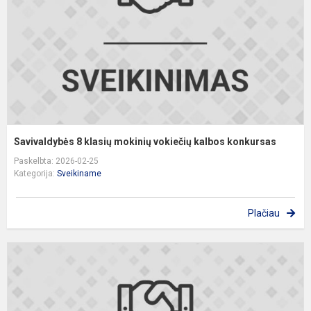
v
k
k
Savivaldybės 8 klasių mokinių vokiečių kalbos konkursas
Paskelbta: 2026-02-25
Kategorija:
Sveikiname
Plačiau
T
e
r
k