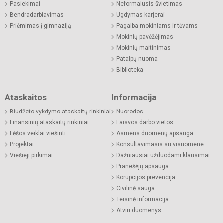
Pasiekimai
Neformalusis švietimas
Bendradarbiavimas
Ugdymas karjerai
Priėmimas į gimnaziją
Pagalba mokiniams ir tėvams
Mokinių pavėžėjimas
Mokinių maitinimas
Patalpų nuoma
Biblioteka
Ataskaitos
Informacija
Biudžeto vykdymo ataskaitų rinkiniai
Nuorodos
Finansinių ataskaitų rinkiniai
Laisvos darbo vietos
Lėšos veiklai viešinti
Asmens duomenų apsauga
Projektai
Konsultavimasis su visuomene
Viešieji pirkimai
Dažniausiai užduodami klausimai
Pranešėjų apsauga
Korupcijos prevencija
Civilinė sauga
Teisinė informacija
Atviri duomenys