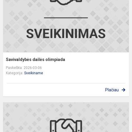
Savivaldybės dailės olimpiada
Paskelbta: 2026-03-06
Kategorija:
Sveikiname
Plačiau
S
8
k
m