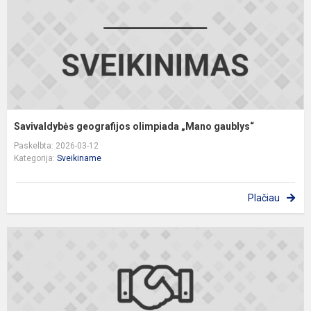
Savivaldybės geografijos olimpiada „Mano gaublys“
Paskelbta: 2026-03-12
Kategorija:
Sveikiname
Plačiau
R
b
l
m
5