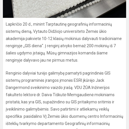
Lapkričio 20 d., minint Tarptautinę geografinių informacinių
sistemų dieną, Vytauto Didžiojo universiteto Žemės ūkio
akademija pakvietė 10-12 klasių mokinius dalyvauti tradiciniame
renginyje „GIS diena“. Į renginį atvyko bemaž 200 mokinių iš 7
šalies ugdymo įstaigų. Mūsų gimnazijos komanda šiame
renginyje dalyvavo jau ne pirmus metus.
Renginio dalyviai turėjo galimybę pamatyti pagrindinės GIS
sistemų programinės įrangos įmonės ESRI įkūrėjo Jack
Dangermond sveikinimo vaizdo įrašą. VDU ŽŪA Inžinerijos
fakulteto lektorė dr. Daiva Tiškutė-Memgaudienė mokiniams
pristatė, kas yra GIS, supažindino su GIS pritaikymo sritimis ir
įveiklinimo galimybėmis. Savo patirtimi ir atliekamų veiklų
specifika pasidalino VĮ Žemės ūkio duomenų centro Informacinių
išteklių tvarkymo departamento Geografinių informacinių