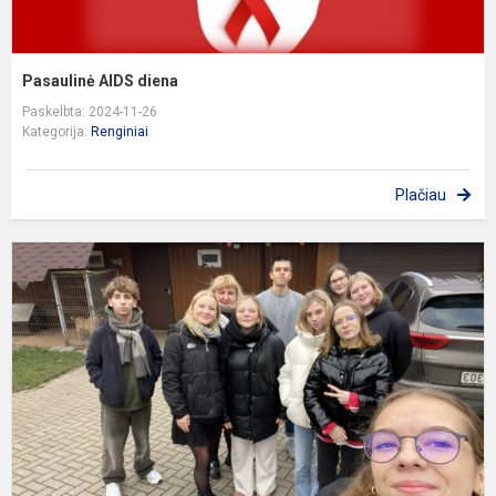
Pasaulinė AIDS diena
Paskelbta: 2024-11-26
Kategorija:
Renginiai
Plačiau
I
į
g
p