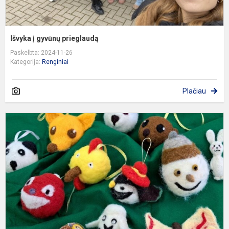
Išvyka į gyvūnų prieglaudą
Paskelbta: 2024-11-26
Kategorija:
Renginiai
Plačiau
A
„
m
v
ž