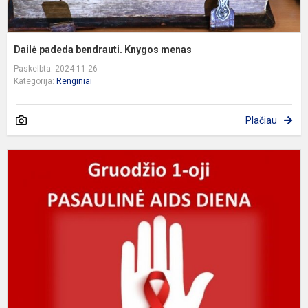
Dailė padeda bendrauti. Knygos menas
Paskelbta: 2024-11-26
Kategorija:
Renginiai
Plačiau
P
A
d