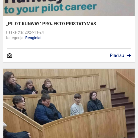
„PILOT RUNWAY“ PROJEKTO PRISTATYMAS
Paskelbta: 2024-11-24
Kategorija:
Renginiai
Plačiau
I
į
L
s
m
u