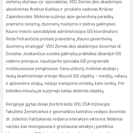
sistemų skyriaus vyr. specialistas, VDU Žemės ūkio akademijos
absolventas Andrius Kubilius ir produkto vadovas Artūras
Zajančkovskis. Mokiniai sužinojo apie geoerdvinę paraiškų
priėmimo sistemą, duomenų tvarkymo ir plėtros galimybes.
Kauno miesto savivaldybės administracijos GIS koordinatorė
Reda Petravičiūtė pristatė pranešimą „Kauno geoerdvinių
duomenų strategija”. VDU Žemės ūkio akademjos docentas dr.
Donatas Jonikavičius suteikė galimybę praktiškai išbandyti GIS
veikimo principus, naudojantis specialia GIS programėle
mobiliuosiuose įrenginiuose. Gavę užduotį, mokiniai skubėjo į
lauką skaitmeninėje erdvėje fiksuoti GIS objektų – medžių, vėliavų
ir apšvietimo stulpų, viešojo transporto stotelių, kelio ženklų. Per
keliolika minučių jie sužymėjo kelias dešimtis objektų.
Renginyje įgytas žinias įtvirtinti leido VDU ŽŪA Inžinerijos
fakulteto Žemėtvarkos ir geomatikos katedros vedėjos docentės
dr. Jolantos Valčiukienės vedama interaktyvi viktorina. Mokiniai
varžėsi, kas teisingiausiai ir greičiausiai atsakys į pateiktus