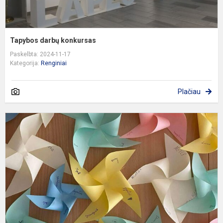
Tapybos darbų konkursas
Paskelbta: 2024-11-17
Kategorija:
Renginiai
Plačiau
M
k
v
p
a
t