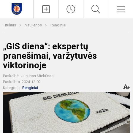
Paieška
Men
Titulinis
Naujienos
Renginiai
„GIS diena“: ekspertų
pranešimai, varžytuvės
viktorinoje
Paskelbė : Justinas Mickūnas
Paskelbta: 2024-12-02
Kategorija:
Renginiai