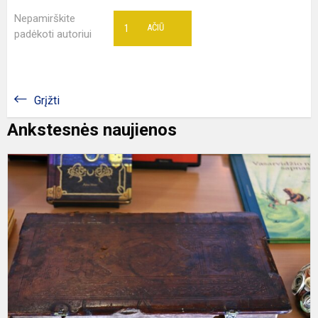
Nepamirškite
1
AČIŪ
padėkoti autoriui
Grįžti
Ankstesnės naujienos
D
p
b
K
m