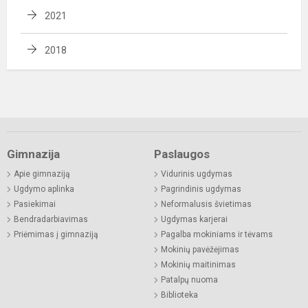
2021
2018
Gimnazija
Paslaugos
Apie gimnaziją
Vidurinis ugdymas
Ugdymo aplinka
Pagrindinis ugdymas
Pasiekimai
Neformalusis švietimas
Bendradarbiavimas
Ugdymas karjerai
Priėmimas į gimnaziją
Pagalba mokiniams ir tėvams
Mokinių pavėžėjimas
Mokinių maitinimas
Patalpų nuoma
Biblioteka