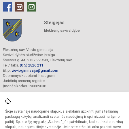
Steigėjas
Elektrėnų savivaldybė
Elektrėnų sav. Vievio gimnazija
Savivaldybės biudžetinė įstaiga
Šviesos g. 4A, 21375 Vievis, Elektrėnų sav.
Tel./ faks.
(0 5) 2826 211
El. p.
vieviogimnazija@gmail.com
Duomenys kaupiami ir saugomi
Juridinių asmenų registre
Įmonės kodas 190669038
Šioje svetainėje naudojame slapukus siekdami užtikrinti jums teikiamų
© 2022. Elektrėnų sav. Vievio gimnazija. Visos teisės saugomos.
Kopijuoti turinį be raštiško gimnazijos sutikimo griežtai draudžiama.
paslaugų kokybę, analizuoti svetainės naudojimą ir optimizuoti naršymo
patirtį. Spustelėję mygtuką „Sutinku“, jūs patvirtinate, kad sutinkate su visų
Prieinamumo paraiška
Slapukų valdymas
slapukų naudojimu šioje svetainėje. Jei norite atšaukti arba pakeisti savo