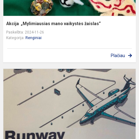
Akcija „Mylimiausias mano vaikystės žaislas”
Paskelbta: 2024-11-26
Kategorija:
Renginiai
Plačiau
„
R
P
P