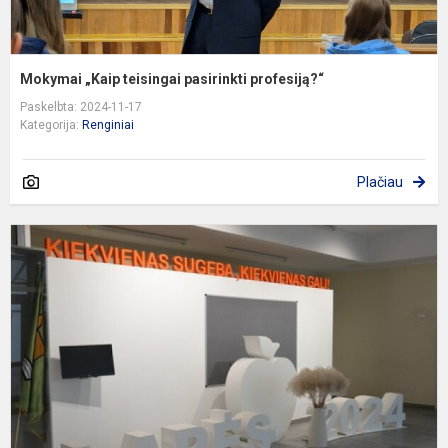
Mokymai „Kaip teisingai pasirinkti profesiją?“
Paskelbta: 2024-11-17
Kategorija:
Renginiai
Plačiau
T
d
k