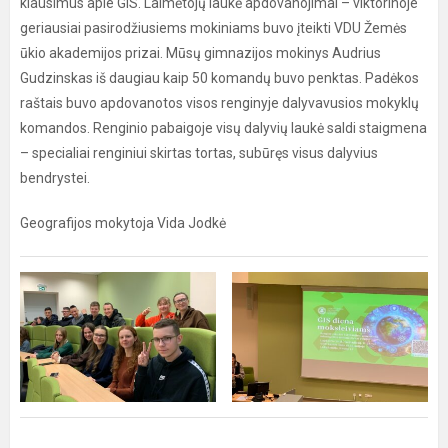
klausimus apie GIS. Laimėtojų laukė apdovanojimai – viktorinoje
geriausiai pasirodžiusiems mokiniams buvo įteikti VDU Žemės
ūkio akademijos prizai. Mūsų gimnazijos mokinys Audrius
Gudzinskas iš daugiau kaip 50 komandų buvo penktas. Padėkos
raštais buvo apdovanotos visos renginyje dalyvavusios mokyklų
komandos. Renginio pabaigoje visų dalyvių laukė saldi staigmena
– specialiai renginiui skirtas tortas, subūręs visus dalyvius
bendrystei.
Geografijos mokytoja Vida Jodkė