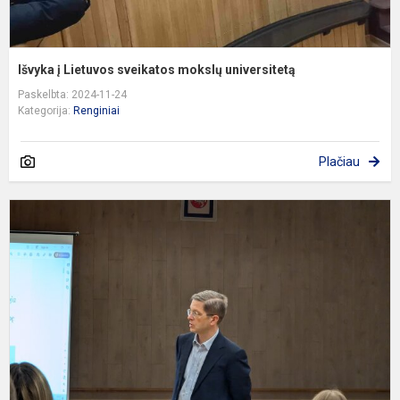
Išvyka į Lietuvos sveikatos mokslų universitetą
Paskelbta: 2024-11-24
Kategorija:
Renginiai
Plačiau
M
„
t
p
p