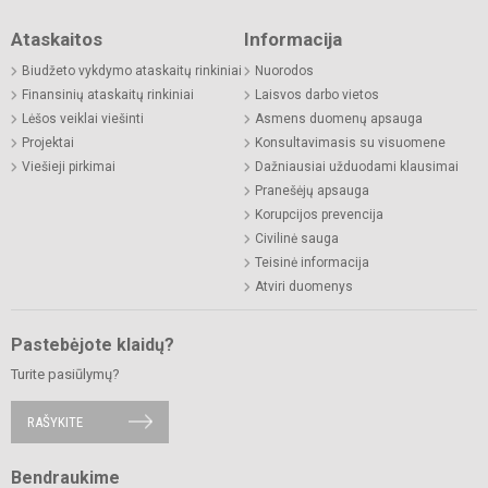
Ataskaitos
Informacija
Biudžeto vykdymo ataskaitų rinkiniai
Nuorodos
Finansinių ataskaitų rinkiniai
Laisvos darbo vietos
Lėšos veiklai viešinti
Asmens duomenų apsauga
Projektai
Konsultavimasis su visuomene
Viešieji pirkimai
Dažniausiai užduodami klausimai
Pranešėjų apsauga
Korupcijos prevencija
Civilinė sauga
Teisinė informacija
Atviri duomenys
Pastebėjote klaidų?
Turite pasiūlymų?
RAŠYKITE
Bendraukime