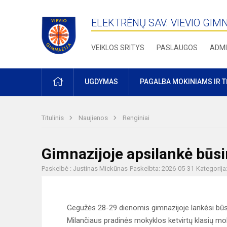
ELEKTRĖNŲ SAV. VIEVIO GIM
VEIKLOS SRITYS
PASLAUGOS
ADMI
PRADŽIA
UGDYMAS
PAGALBA MOKINIAMS IR 
Titulinis
Naujienos
Renginiai
Gimnazijoje apsilankė būs
Paskelbė : Justinas Mickūnas
Paskelbta: 2026-05-31
Kategorija
Gegužės 28-29 dienomis gimnazijoje lankėsi būsim
Milančiaus pradinės mokyklos ketvirtų klasių mok