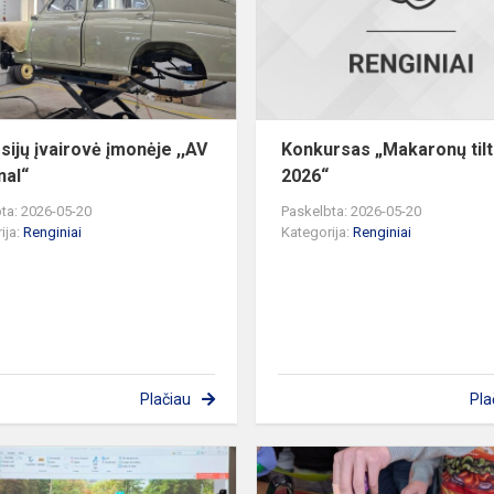
,,AV
os
terminal“
sijų įvairovė įmonėje ,,AV
Konkursas „Makaronų tilt
nal“
2026“
ta: 2026-05-20
Paskelbta: 2026-05-20
ija:
Renginiai
Kategorija:
Renginiai
Plačiau
Pla
Edukacija
Elektrėnų