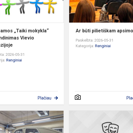
gimnazijoje
amos „Taiki mokykla“
Ar būti pilietiškam apsim
ndinimas Vievio
Paskelbta: 2026-05-31
zijoje
Kategorija:
Renginiai
ta: 2026-05-31
ija:
Renginiai
Plačiau
Pla
ota
Profesijų
įvairovė
įmonėje