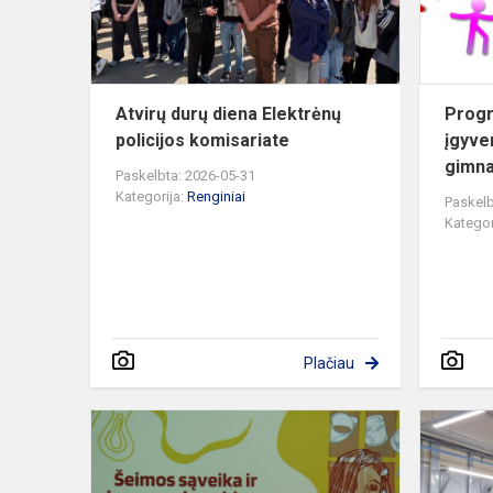
komisariate
Atvirų durų diena Elektrėnų
Progr
policijos komisariate
įgyve
gimna
Paskelbta: 2026-05-31
Kategorija:
Renginiai
Paskelb
Kategor
Plačiau
Integru
lietuvių
kalbos