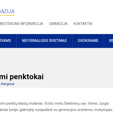
NAZIJA
NISTRACINĖ INFORMACIJA
GIMNAZIJA
KONTAKTAI
TĖVAMS
NEFORMALUSIS ŠVIETIMAS
SVEIKINAME
R
imi penktokai
:
Renginiai
i penktų klasių mokiniai. Vizito metu Elektrėnų sav. Vievio Jurgio
iniai turėjo galimybę susipažinti su gimnazijos erdvėmis, mokytojais