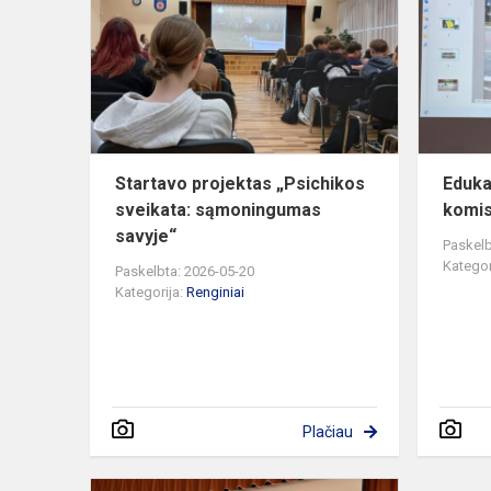
„Psichikos
sveikata:
sąmoningu
savyje...
Startavo projektas „Psichikos
Eduka
sveikata: sąmoningumas
komis
savyje“
Paskelb
Kategor
Paskelbta: 2026-05-20
Kategorija:
Renginiai
Plačiau
Europos