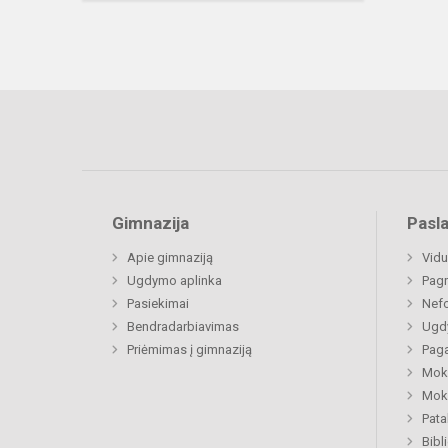
Gimnazija
Pasl
Apie gimnaziją
Vidu
Ugdymo aplinka
Pagr
Pasiekimai
Nefo
Bendradarbiavimas
Ugdy
Priėmimas į gimnaziją
Paga
Moki
Moki
Pat
Bibl