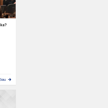
oka?
čiau
Konkursas
„Makaronų
tiltai