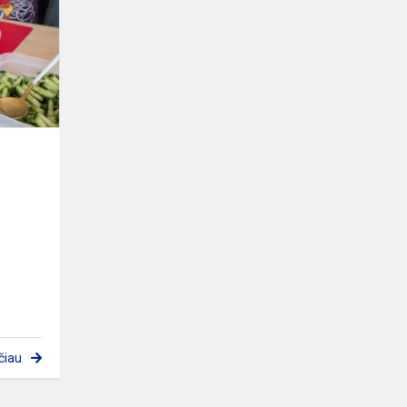
ką
valgote“
čiau