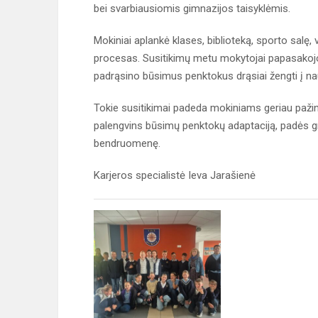
bei svarbiausiomis gimnazijos taisyklėmis.
Mokiniai aplankė klases, biblioteką, sporto salę,
procesas. Susitikimų metu mokytojai papasakoj
padrąsino būsimus penktokus drąsiai žengti į na
Tokie susitikimai padeda mokiniams geriau pažinti
palengvins būsimų penktokų adaptaciją, padės grei
bendruomenę.
Karjeros specialistė Ieva Jarašienė