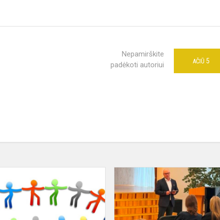
Nepamirškite
5
AČIŪ
padėkoti autoriui
Programos
„Taiki
mokykla“
įgyvendinimas
Vievio