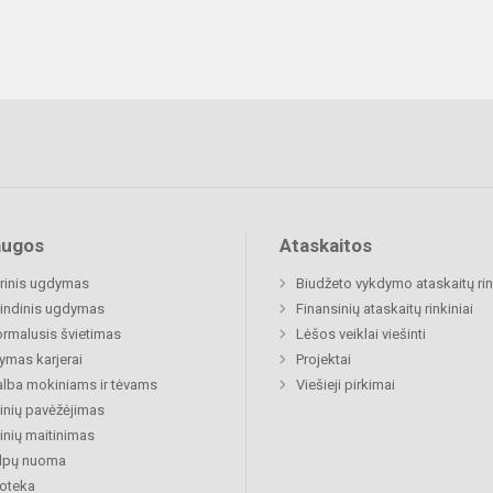
augos
Ataskaitos
rinis ugdymas
Biudžeto vykdymo ataskaitų rin
indinis ugdymas
Finansinių ataskaitų rinkiniai
rmalusis švietimas
Lėšos veiklai viešinti
mas karjerai
Projektai
lba mokiniams ir tėvams
Viešieji pirkimai
nių pavėžėjimas
nių maitinimas
alpų nuoma
ioteka