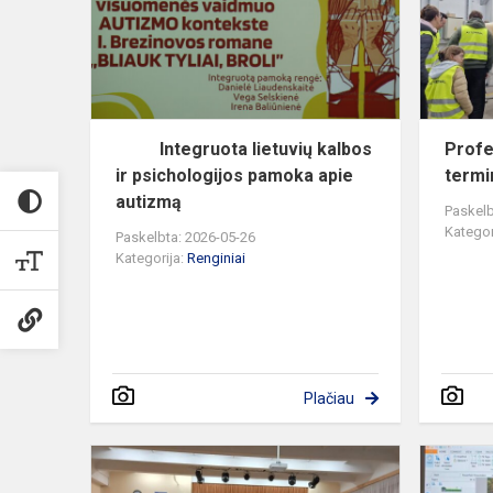
ir
psichologij
pamok...
Integruota lietuvių kalbos
Profe
ir psichologijos pamoka apie
termi
autizmą
Paskelb
Kategor
Paskelbta: 2026-05-26
Kategorija:
Renginiai
Plačiau
Startavo
projektas