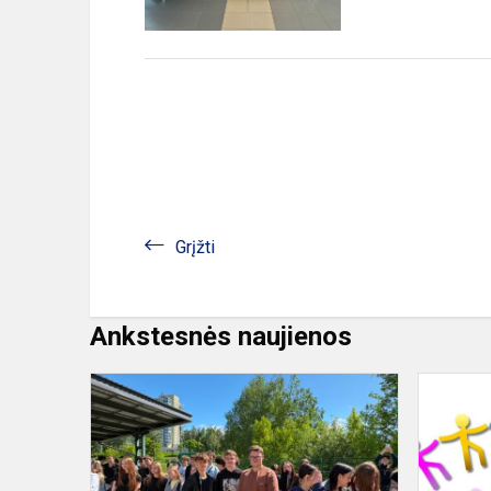
Grįžti
Ankstesnės naujienos
Atvirų
durų
diena
Elektrėnų
policijos