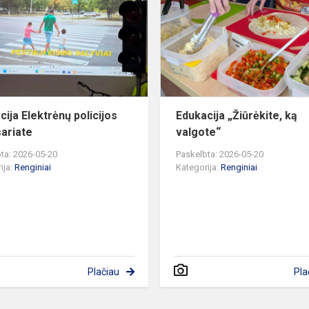
policijos
komisariate
mas
cija Elektrėnų policijos
Edukacija „Žiūrėkite, ką
ariate
valgote“
ta: 2026-05-20
Paskelbta: 2026-05-20
ija:
Renginiai
Kategorija:
Renginiai
Plačiau
Pla