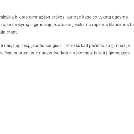
 valgyklą ir kitas gimnazijos erdves, kuriose kasdien vyksta ugdymo
o apie mokymąsi gimnazijoje, atsakė į vaikams rūpimus klausimus be
ują etapą.
 naują aplinką, jaustis saugiau. Tikimasi, kad pažintis su gimnazija
čiau priprasti prie naujos tvarkos ir sėkmingai įsilieti į gimnazijos