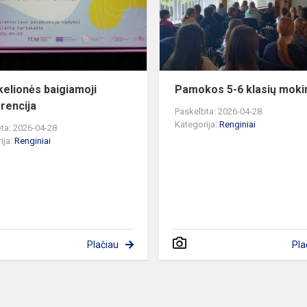
konferencija
elionės baigiamoji
Pamokos 5-6 klasių mok
rencija
Paskelbta: 2026-04-28
Kategorija:
Renginiai
ta: 2026-04-28
ija:
Renginiai
Plačiau
Pla
a