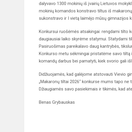
dalyvavo 1300 mokinių iš įvairių Lietuvos mokyk
mokinių komandos konstravo tiltus iš makaronų ir k
sukonstravo ir I vietą laimėjo mūsų gimnazijos
Konkursui ruošėmės atsakingai: rengdami tilto k
daugiausiai laiko skyrėme statymui. Statydami til
Pasiruošimas pareikalavo daug kantrybės, tikslumo
Konkurso metu sėkmingai pristatėme savo tiltą 
komandų darbus bei pamatyti, kiek svorio gali iš
Didžiuojamės, kad galėjome atstovauti Vievio gi
„Makaronų tiltai 2026“ konkurse mums tapo ne tik
Džiaugiamės savo pasiekimais ir tikimės, kad atei
Benas Grybauskas