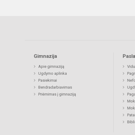
Gimnazija
Pasl
Apie gimnaziją
Vidu
Ugdymo aplinka
Pagr
Pasiekimai
Nefo
Bendradarbiavimas
Ugdy
Priėmimas į gimnaziją
Paga
Moki
Moki
Pat
Bibl