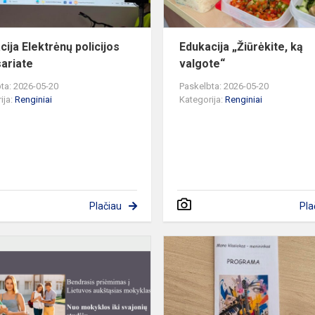
cija Elektrėnų policijos
Edukacija „Žiūrėkite, ką
ariate
valgote“
ta: 2026-05-20
Paskelbta: 2026-05-20
ija:
Renginiai
Kategorija:
Renginiai
Plačiau
Pla
Abiturientams
pristatyta
LAMA
BPO
sistema