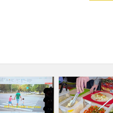
Edukacija
Elektrėnų
policijos
komisariate
mas