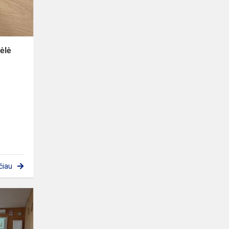
–
menininka...
ėlė
čiau
Pamokos
5-
6