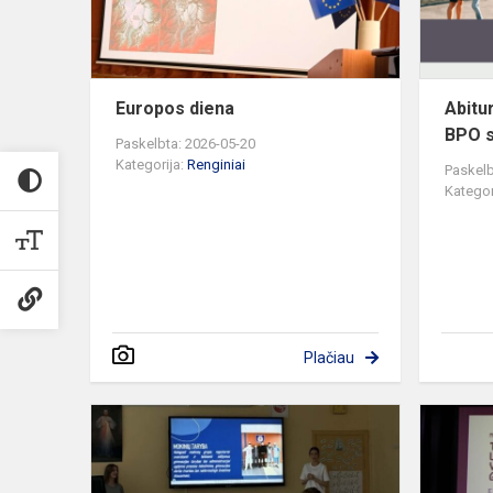
Europos diena
Abitu
BPO 
Paskelbta: 2026-05-20
Kategorija:
Renginiai
Paskelb
Kategor
Plačiau
Mokinių
tarybos
veiklos