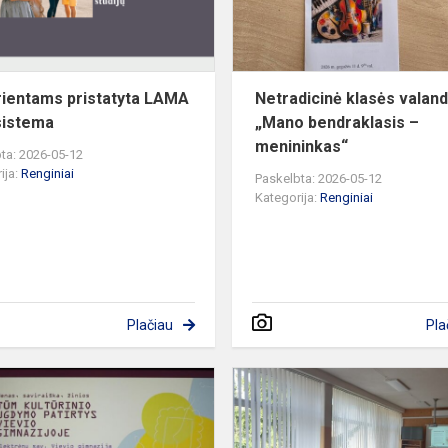
rientams pristatyta LAMA
Netradicinė klasės valand
sistema
„Mano bendraklasis –
menininkas“
ta: 2026-05-12
ija:
Renginiai
Paskelbta: 2026-05-12
Kategorija:
Renginiai
Plačiau
Pla
TŪM
kelionės
baigiamoji