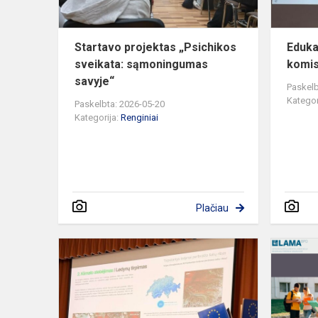
Startavo projektas „Psichikos
Eduka
sveikata: sąmoningumas
komis
savyje“
Paskelb
Kategor
Paskelbta: 2026-05-20
Kategorija:
Renginiai
Plačiau
Europos
diena