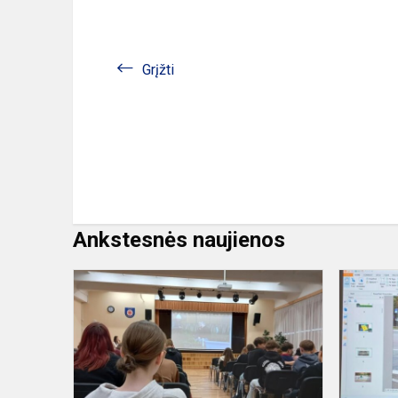
Grįžti
Ankstesnės naujienos
Startavo
projektas
„Psichikos
sveikata:
sąmoningu
savyje...