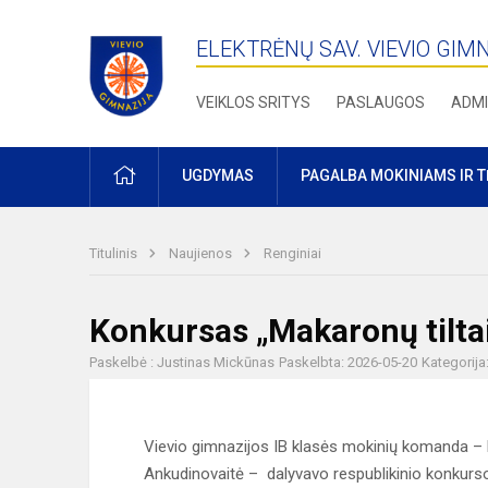
ELEKTRĖNŲ SAV. VIEVIO GIM
VEIKLOS SRITYS
PASLAUGOS
ADMI
PRADŽIA
UGDYMAS
PAGALBA MOKINIAMS IR 
Titulinis
Naujienos
Renginiai
Konkursas „Makaronų tilta
Paskelbė : Justinas Mickūnas
Paskelbta: 2026-05-20
Kategorija
Vievio gimnazijos IB klasės mokinių komanda – 
Ankudinovaitė – dalyvavo respublikinio konkurso