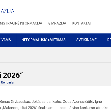
NAZIJA
NISTRACINĖ INFORMACIJA
GIMNAZIJA
KONTAKTAI
TĖVAMS
NEFORMALUSIS ŠVIETIMAS
SVEIKINAME
R
i 2026“
:
Renginiai
Benas Grybauskas, Jokūbas Jankaitis, Goda Apanavičiūtė, Ignė
 „Makaronų tiltai 2026“ finaliniame etape. Iš viso konkurso atrankos