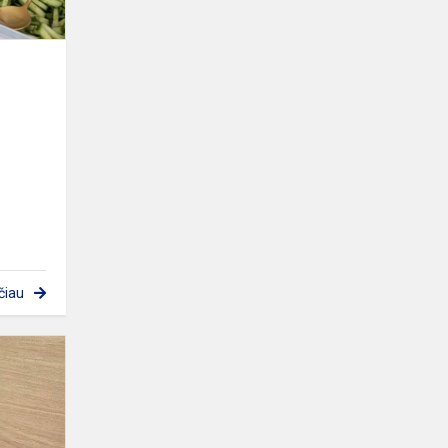
čiau
Netradicinė
klasės
valandėlė
„Mano
bendraklasis