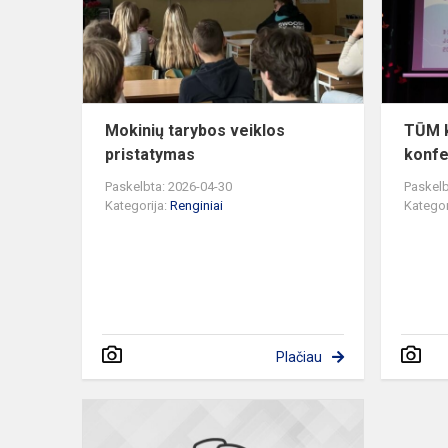
pristatymas
Mokinių tarybos veiklos
TŪM k
pristatymas
konfe
Paskelbta: 2026-04-30
Paskelb
Kategorija:
Renginiai
Kategor
Plačiau
Konferencij
„Stebiu–