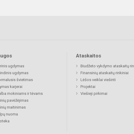
augos
Ataskaitos
rinis ugdymas
Biudžeto vykdymo ataskaitų rin
indinis ugdymas
Finansinių ataskaitų rinkiniai
rmalusis švietimas
Lėšos veiklai viešinti
mas karjerai
Projektai
lba mokiniams ir tėvams
Viešieji pirkimai
nių pavėžėjimas
nių maitinimas
alpų nuoma
ioteka