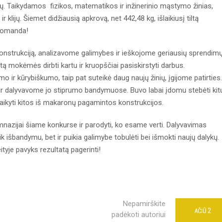
lų. Taikydamos fizikos, matematikos ir inžinerinio mąstymo žinias,
lijų. Šiemet didžiausią apkrovą, net 442,48 kg, išlaikiusį tiltą
 komanda!
onstrukciją, analizavome galimybes ir ieškojome geriausių sprendimų
tą mokėmės dirbti kartu ir kruopščiai pasiskirstyti darbus.
 ir kūrybiškumo, taip pat suteikė daug naujų žinių, įgijome patirties.
ir dalyvavome jo stiprumo bandymuose. Buvo labai įdomu stebėti kit
laikyti kitos iš makaronų pagamintos konstrukcijos.
mnazijai šiame konkurse ir parodyti, ko esame verti. Dalyvavimas
 išbandymu, bet ir puikia galimybe tobulėti bei išmokti naujų dalykų.
tyje pavyks rezultatą pagerinti!
Nepamirškite
2
AČIŪ
padėkoti autoriui