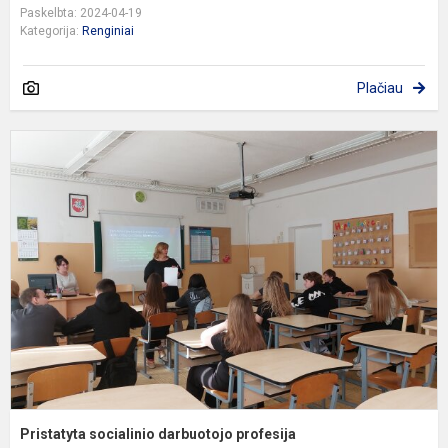
Paskelbta: 2024-04-19
Kategorija:
Renginiai
Plačiau
P
s
d
p
Pristatyta socialinio darbuotojo profesija