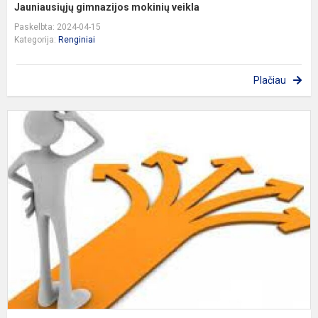
Jauniausiųjų gimnazijos mokinių veikla
Paskelbta: 2024-04-15
Kategorija:
Renginiai
Plačiau
K
p
p