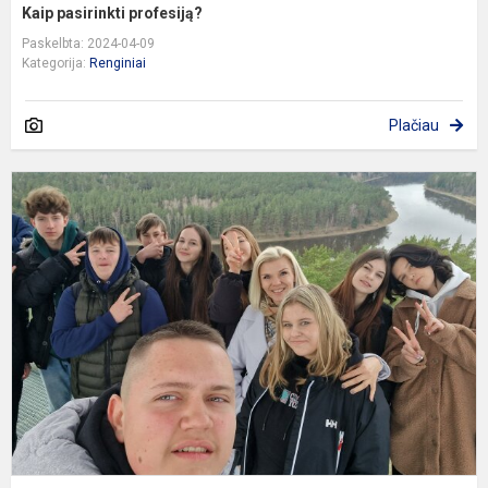
Kaip pasirinkti profesiją?
Paskelbta: 2024-04-09
Kategorija:
Renginiai
Plačiau
I
į
B