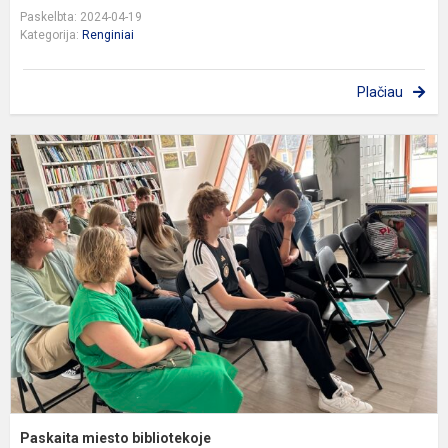
Paskelbta: 2024-04-19
Kategorija:
Renginiai
Plačiau
P
m
b
Paskaita miesto bibliotekoje