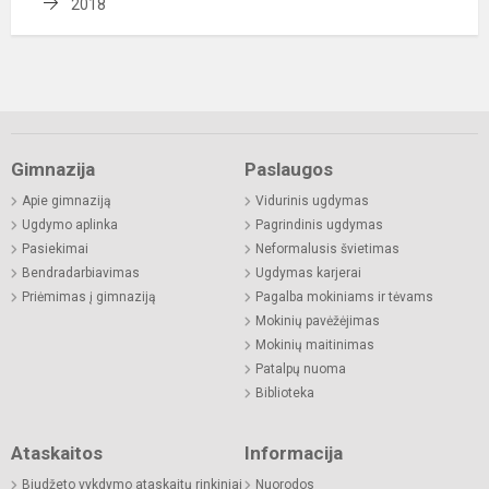
2018
Gimnazija
Paslaugos
Apie gimnaziją
Vidurinis ugdymas
Ugdymo aplinka
Pagrindinis ugdymas
Pasiekimai
Neformalusis švietimas
Bendradarbiavimas
Ugdymas karjerai
Priėmimas į gimnaziją
Pagalba mokiniams ir tėvams
Mokinių pavėžėjimas
Mokinių maitinimas
Patalpų nuoma
Biblioteka
Ataskaitos
Informacija
Biudžeto vykdymo ataskaitų rinkiniai
Nuorodos