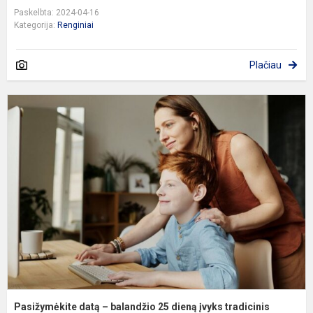
Paskelbta: 2024-04-16
Kategorija:
Renginiai
Plačiau
P
d
–
b
2
d
į
t
„A
Pasižymėkite datą – balandžio 25 dieną įvyks tradicinis