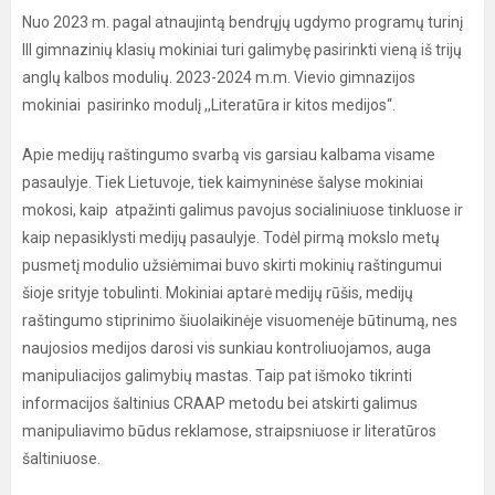
Nuo 2023 m. pagal atnaujintą bendrųjų ugdymo programų turinį
III gimnazinių klasių mokiniai turi galimybę pasirinkti vieną iš trijų
anglų kalbos modulių. 2023-2024 m.m. Vievio gimnazijos
mokiniai pasirinko modulį ,,Literatūra ir kitos medijos“.
Apie medijų raštingumo svarbą vis garsiau kalbama visame
pasaulyje. Tiek Lietuvoje, tiek kaimyninėse šalyse mokiniai
mokosi, kaip atpažinti galimus pavojus socialiniuose tinkluose ir
kaip nepasiklysti medijų pasaulyje. Todėl pirmą mokslo metų
pusmetį modulio užsiėmimai buvo skirti mokinių raštingumui
šioje srityje tobulinti. Mokiniai aptarė medijų rūšis, medijų
raštingumo stiprinimo šiuolaikinėje visuomenėje būtinumą, nes
naujosios medijos darosi vis sunkiau kontroliuojamos, auga
manipuliacijos galimybių mastas. Taip pat išmoko tikrinti
informacijos šaltinius CRAAP metodu bei atskirti galimus
manipuliavimo būdus reklamose, straipsniuose ir literatūros
šaltiniuose.