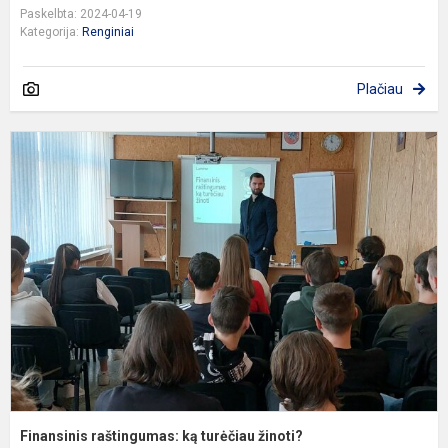
Paskelbta: 2024-04-19
Kategorija:
Renginiai
Plačiau
F
r
k
t
ž
Finansinis raštingumas: ką turėčiau žinoti?