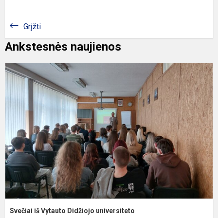
Grįžti
Ankstesnės naujienos
S
i
V
D
u
Svečiai iš Vytauto Didžiojo universiteto