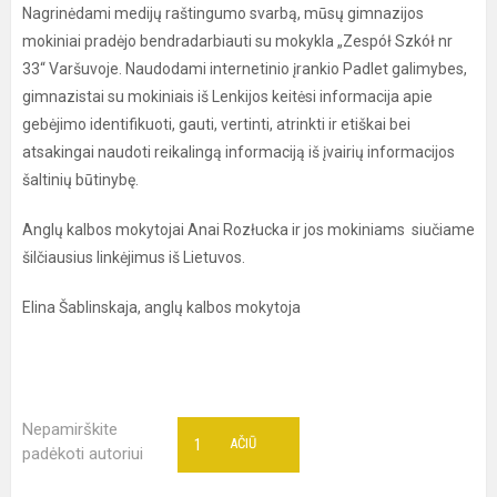
Nagrinėdami medijų raštingumo svarbą, mūsų gimnazijos
mokiniai pradėjo bendradarbiauti su mokykla „Zespół Szkół nr
33“ Varšuvoje. Naudodami internetinio įrankio Padlet galimybes,
gimnazistai su mokiniais iš Lenkijos keitėsi informacija apie
gebėjimo identifikuoti, gauti, vertinti, atrinkti ir etiškai bei
atsakingai naudoti reikalingą informaciją iš įvairių informacijos
šaltinių būtinybę.
Anglų kalbos mokytojai Anai Rozłucka ir jos mokiniams siučiame
šilčiausius linkėjimus iš Lietuvos.
Elina Šablinskaja, anglų kalbos mokytoja
Nepamirškite
1
AČIŪ
padėkoti autoriui