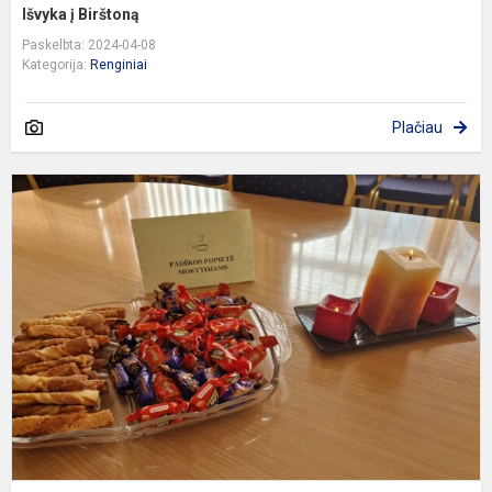
Išvyka į Birštoną
Paskelbta: 2024-04-08
Kategorija:
Renginiai
Plačiau
S
d
m
„
P
2