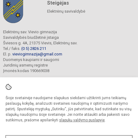
Steigėjas
Elektrėnų savivaldybė
Elektrėnų sav. Vievio gimnazija
Savivaldybės biudžetinė įstaiga
Šviesos g. 4A, 21375 Vievis, Elektrėnų sav.
Tel./ faks.
(0 5) 2826 211
El. p.
vieviogimnazija@gmail.com
Duomenys kaupiami ir saugomi
Juridinių asmenų registre
Įmonės kodas 190669038
Šioje svetainėje naudojame slapukus siekdami užtikrinti jums teikiamų
© 2022. Elektrėnų sav. Vievio gimnazija. Visos teisės saugomos.
Kopijuoti turinį be raštiško gimnazijos sutikimo griežtai draudžiama.
paslaugų kokybę, analizuoti svetainės naudojimą ir optimizuoti naršymo
patirtį. Spustelėję mygtuką „Sutinku“, jūs patvirtinate, kad sutinkate su visų
Prieinamumo paraiška
Slapukų valdymas
slapukų naudojimu šioje svetainėje. Jei norite atšaukti arba pakeisti savo
sutikimus, prašome apsilankyti
slapukų valdymo puslapyje
.
Sumanus būdas atnaujinti
mokyklos interneto
svetainę