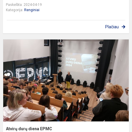
Paskelbta: 2024-04-19
Kategorija:
Renginiai
Plačiau
A
d
d
E
Atvirų durų diena EPMC