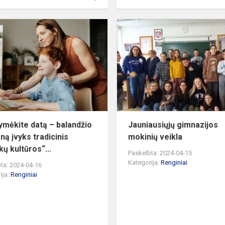
Pasižymėkite
datą
–
balandžio
25
dieną
įvyks
tradicinis
„At...
ymėkite datą – balandžio
Jauniausiųjų gimnazijos
ną įvyks tradicinis
mokinių veikla
kų kultūros“...
Paskelbta: 2024-04-15
Kategorija:
Renginiai
ta: 2024-04-16
ija:
Renginiai