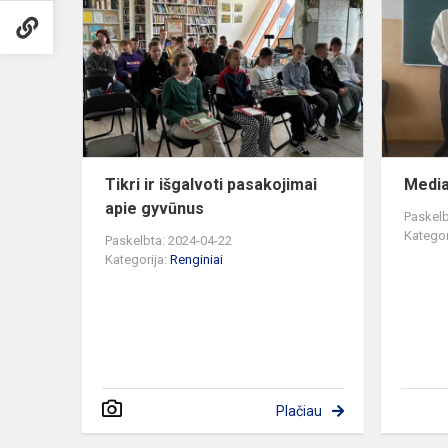
ir
išgalvoti
pasakojimai
apie
gyvūnus
Tikri ir išgalvoti pasakojimai
Media
apie gyvūnus
Paskelb
Kategor
Paskelbta: 2024-04-22
Kategorija:
Renginiai
Plačiau