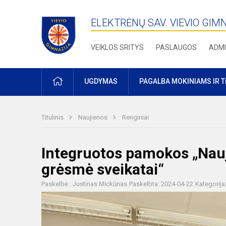
ELEKTRĖNŲ SAV. VIEVIO GIM
VEIKLOS SRITYS
PASLAUGOS
ADMI
PRADŽIA
UGDYMAS
PAGALBA MOKINIAMS IR 
Titulinis
Naujienos
Renginiai
Integruotos pamokos „Nauj
grėsmė sveikatai“
Paskelbė : Justinas Mickūnas
Paskelbta: 2024-04-22
Kategorija