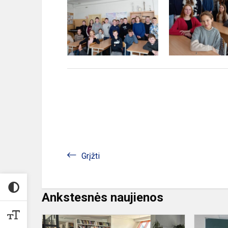
Grįžti
Ankstesnės naujienos
Tikri