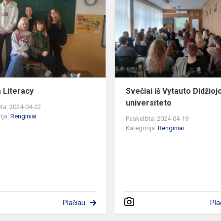
Literacy
 Literacy
Svečiai iš Vytauto Didžioj
universiteto
ta: 2024-04-22
ija:
Renginiai
Paskelbta: 2024-04-19
Kategorija:
Renginiai
Plačiau
Pla