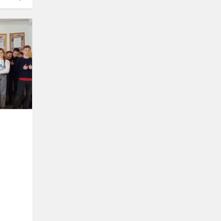
Jauniausiųjų
gimnazijos
mokinių
veikla