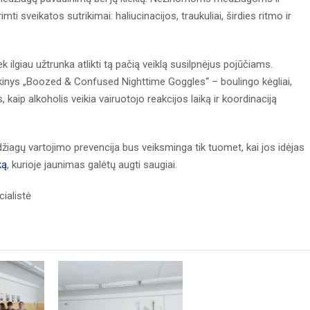
ti sveikatos sutrikimai: haliucinacijos, traukuliai, širdies ritmo ir
 ilgiau užtrunka atlikti tą pačią veiklą susilpnėjus pojūčiams.
inys „Boozed & Confused Nighttime Goggles“ – boulingo kėgliai,
 kaip alkoholis veikia vairuotojo reakcijos laiką ir koordinaciją
agų vartojimo prevencija bus veiksminga tik tuomet, kai jos idėjas
ką
, kurioje jaunimas galėtų augti saugiai.
ialistė