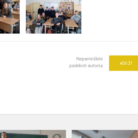
Nepamirškite
21
AČIŪ
padėkoti autoriui
Media