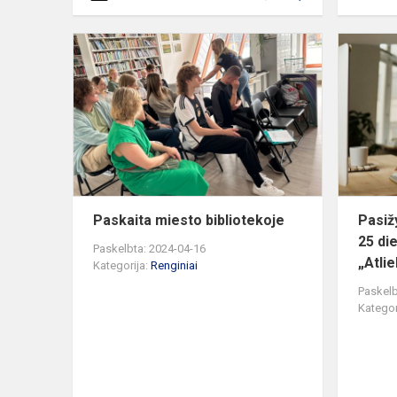
Paskaita
miesto
bibliotekoje
Paskaita miesto bibliotekoje
Pasiž
25 die
Paskelbta: 2024-04-16
„Atlie
Kategorija:
Renginiai
Paskelb
Kategor