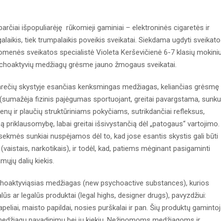
sparčiai išpopuliarėję rūkomieji gaminiai – elektroninės cigaretės ir
lgalaikis, tiek trumpalaikis poveikis sveikatai. Siekdama ugdyti sveikat
menės sveikatos specialistė Violeta Kerševičienė 6-7 klasių mokini
psichoaktyvių medžiagų grėsme jauno žmogaus sveikatai.
garečių skystyje esančias kenksmingas medžiagas, keliančias grėsmę
 (sumažėja fizinis pajėgumas sportuojant, greitai pavargstama, sunku
genų ir plaučių struktūriniams pokyčiams, sutrikdančiai refleksus,
mą priklausomybę, labai greitai išsivystančią dėl „patogaus“ vartojimo.
asekmės sunkiai nuspėjamos dėl to, kad jose esantis skystis gali būti
aistais, narkotikais), ir todėl, kad, patiems mėginant pasigaminti
mųjų dalių kiekis.
choaktyviąsias medžiagas (new psychoactive substances), kurios
s ar legalūs produktai (legal highs, designer drugs), pavyzdžiui:
eliai, maisto papildai, nosies purškalai ir pan. Šių produktų gamintoj
 medžiagų pavadinimų bei jų kiekių. Nežinomoms medžiagoms ir