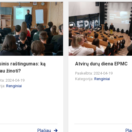
Finansinis
raštingumas:
ką
turėčiau
žinoti?
sinis raštingumas: ką
Atvirų durų diena EPMC
au žinoti?
Paskelbta: 2024-04-19
Kategorija:
Renginiai
ta: 2024-04-19
ija:
Renginiai
Plačiau
Pla