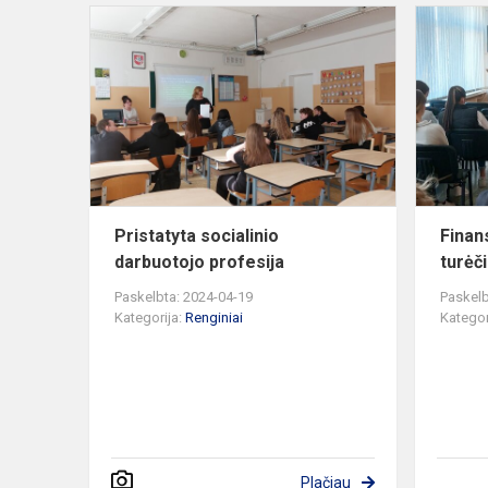
Pristatyta
socialinio
darbuotojo
profesija
Pristatyta socialinio
Finan
darbuotojo profesija
turėči
Paskelbta: 2024-04-19
Paskelb
Kategorija:
Renginiai
Kategor
Plačiau