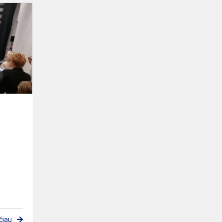
Atvirų
durų
diena
EPMC
čiau