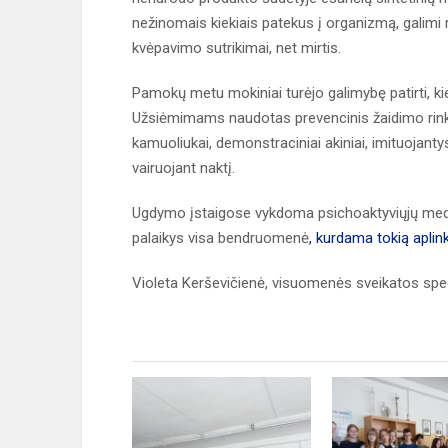
nežinomais kiekiais patekus į organizmą, galimi rim
kvėpavimo sutrikimai, net mirtis.
Pamokų metu mokiniai turėjo galimybę patirti, kiek
Užsiėmimams naudotas prevencinis žaidimo rink
kamuoliukai, demonstraciniai akiniai, imituojantys,
vairuojant naktį.
Ugdymo įstaigose vykdoma psichoaktyviųjų medži
palaikys visa bendruomenė
, kurdama tokią aplin
Violeta Kerševičienė, visuomenės sveikatos spec