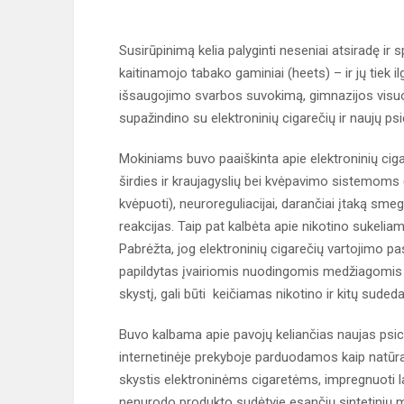
Susirūpinimą kelia palyginti neseniai atsiradę ir 
kaitinamojo tabako gaminiai (heets) – ir jų tiek i
išsaugojimo svarbos suvokimą, gimnazijos visuo
supažindino su elektroninių cigarečių ir naujų 
Mokiniams buvo paaiškinta apie elektroninių ci
širdies ir kraujagyslių bei kvėpavimo sistemoms
kvėpuoti), neuroreguliacijai, darančiai įtaką sme
reakcijas. Taip pat kalbėta apie nikotino sukelia
Pabrėžta, jog elektroninių cigarečių vartojimo p
papildytas įvairiomis nuodingomis medžiagomis (v
skystį, gali būti keičiamas nikotino ir kitų sudeda
Buvo kalbama apie pavojų keliančias naujas psi
internetinėje prekyboje parduodamos kaip natūralū
skystis elektroninėms cigaretėms, impregnuoti lap
nenurodo produkto sudėtyje esančių sintetinių