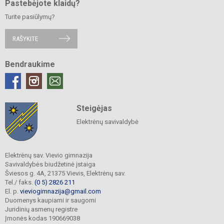
Pastebėjote klaidų?
Turite pasiūlymų?
RAŠYKITE
Bendraukime
Steigėjas
Elektrėnų savivaldybė
Elektrėnų sav. Vievio gimnazija
Savivaldybės biudžetinė įstaiga
Šviesos g. 4A, 21375 Vievis, Elektrėnų sav.
Tel./ faks.
(0 5) 2826 211
El. p.
vieviogimnazija@gmail.com
Duomenys kaupiami ir saugomi
Juridinių asmenų registre
Įmonės kodas 190669038