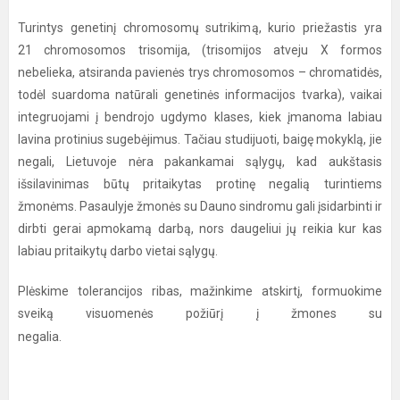
Turintys genetinį chromosomų sutrikimą, kurio priežastis yra
21 chromosomos trisomija, (trisomijos atveju X formos
nebelieka, atsiranda pavienės trys chromosomos – chromatidės,
todėl suardoma natūrali genetinės informacijos tvarka), vaikai
integruojami į bendrojo ugdymo klases, kiek įmanoma labiau
lavina protinius sugebėjimus. Tačiau studijuoti, baigę mokyklą, jie
negali, Lietuvoje nėra pakankamai sąlygų, kad aukštasis
išsilavinimas būtų pritaikytas protinę negalią turintiems
žmonėms. Pasaulyje žmonės su Dauno sindromu gali įsidarbinti ir
dirbti gerai apmokamą darbą, nors daugeliui jų reikia kur kas
labiau pritaikytų darbo vietai sąlygų.
Plėskime tolerancijos ribas, mažinkime atskirtį, formuokime
sveiką visuomenės požiūrį į žmones su
negalia.