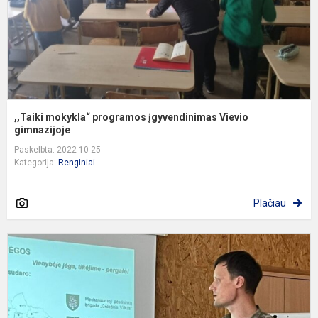
,,Taiki mokykla“ programos įgyvendinimas Vievio
gimnazijoje
Paskelbta: 2022-10-25
Kategorija:
Renginiai
Plačiau
P
u
ir
k
g