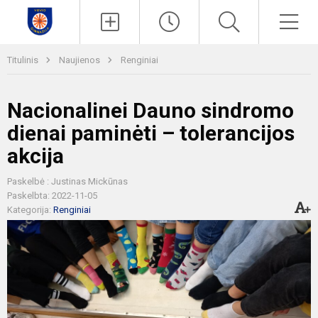
Paieška
Men
Titulinis
Naujienos
Renginiai
Nacionalinei Dauno sindromo
dienai paminėti – tolerancijos
akcija
Paskelbė : Justinas Mickūnas
Paskelbta: 2022-11-05
Kategorija:
Renginiai