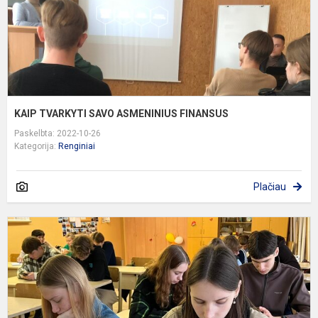
KAIP TVARKYTI SAVO ASMENINIUS FINANSUS
Paskelbta: 2022-10-26
Kategorija:
Renginiai
Plačiau
K
e