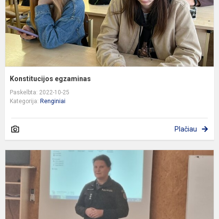
Konstitucijos egzaminas
Paskelbta: 2022-10-25
Kategorija:
Renginiai
Plačiau
P
p
p