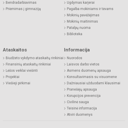
Bendradarbiavimas
Ugdymas karjerai
Priėmimas į gimnaziją
Pagalba mokiniams ir tėvams
Mokinių pavėžėjimas
Mokinių maitinimas
Patalpų nuoma
Biblioteka
Ataskaitos
Informacija
Biudžeto vykdymo ataskaitų rinkiniai
Nuorodos
Finansinių ataskaitų rinkiniai
Laisvos darbo vietos
Lėšos veiklai viešinti
Asmens duomenų apsauga
Projektai
Konsultavimasis su visuomene
Viešieji pirkimai
Dažniausiai užduodami klausimai
Pranešėjų apsauga
Korupcijos prevencija
Civilinė sauga
Teisinė informacija
Atviri duomenys