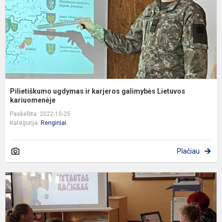
L
k
Pilietiškumo ugdymas ir karjeros galimybės Lietuvos
kariuomenėje
Paskelbta: 2022-10-25
Kategorija:
Renginiai
Plačiau
N
p
,
-