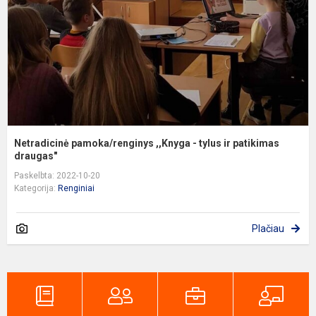
t
ir
p
dr
Netradicinė pamoka/renginys ,,Knyga - tylus ir patikimas
draugas"
Paskelbta: 2022-10-20
Kategorija:
Renginiai
Plačiau