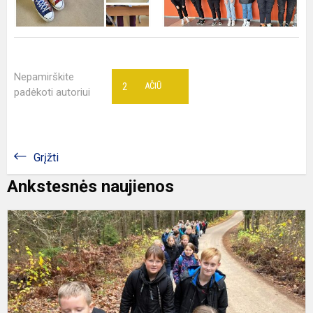
Nepamirškite
2
AČIŪ
padėkoti autoriui
Grįžti
Ankstesnės naujienos
I
į
N
r
p