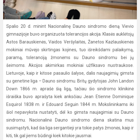
Spalio 20 d. minint Nacionalinę Dauno sindromo dieną Vievio
gimnazijoje buvo organizuota tolerancijos akcija. Klasės auklėtojų
Astos Barauskienės, Vaidos Veršylaitės, Žanetos Kazlauskienės
mokiniai mūvėjo skirtingas kojines, tuo išreikšdami palaikymą,
paramą, toleranciją žmonėms su Dauno sindromu bei jų
šeimoms. Akcijos akimirkas mokiniai užfiksavo nuotraukose.
Lietuvoje, kaip ir kitose pasaulio šalyse, dalis naujagimių gimsta
su genetine liga – Dauno sindromu. Britų gydytojas John Landon
Down 1866 m. aprašė šią ligą, tačiau šio sindromo klinikinė
išraiška buvo aprašyta kiek anksčiau Jean Etienne Dominique
Esquirol 1838 m. ir Edouard Seguin 1844 m. Mokslininkams iki
šiol nepavyksta nustatyti, dėl ko gimsta naujagimiai su Dauno
sindromu. Nacionalinė Dauno sindromo diena skatina mus
susimąstyti, kad šia liga sergantieji yra tokie patys žmonės, kaip ir
kiti, tik gal jiems būdingi kiek kitokie jausmai.