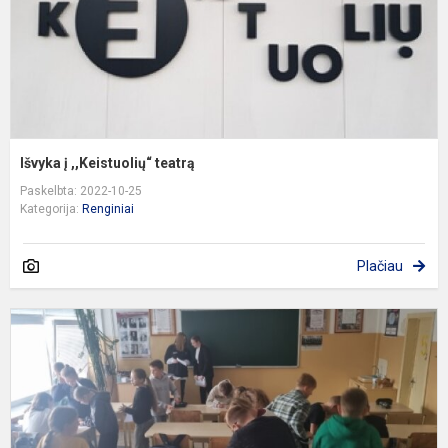
Išvyka į ,,Keistuolių“ teatrą
Paskelbta: 2022-10-25
Kategorija:
Renginiai
Plačiau
,,
m
p
į
V
g