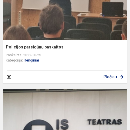
Policijos pareigūnų paskaitos
Paskelbta: 2022-10-25
Kategorija:
Renginiai
Plačiau
I
į
,
t