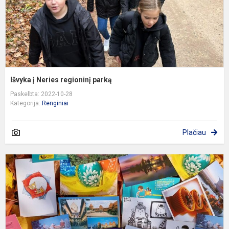
Išvyka į Neries regioninį parką
Paskelbta: 2022-10-28
Kategorija:
Renginiai
Plačiau
A
p
p