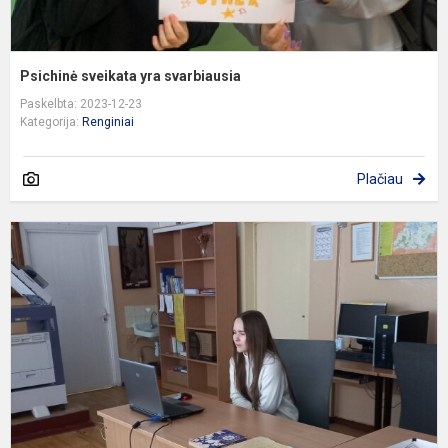
Psichinė sveikata yra svarbiausia
Paskelbta: 2023-12-23
Kategorija:
Renginiai
Plačiau
N
p