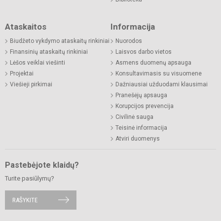
Ataskaitos
Informacija
Biudžeto vykdymo ataskaitų rinkiniai
Nuorodos
Finansinių ataskaitų rinkiniai
Laisvos darbo vietos
Lėšos veiklai viešinti
Asmens duomenų apsauga
Projektai
Konsultavimasis su visuomene
Viešieji pirkimai
Dažniausiai užduodami klausimai
Pranešėjų apsauga
Korupcijos prevencija
Civilinė sauga
Teisinė informacija
Atviri duomenys
Pastebėjote klaidų?
Turite pasiūlymų?
RAŠYKITE