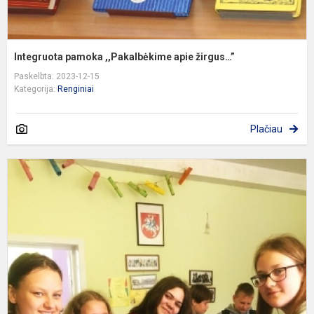
Integruota pamoka ,,Pakalbėkime apie žirgus…”
Paskelbta: 2023-12-15
Kategorija:
Renginiai
Plačiau
V
p
„
s
d