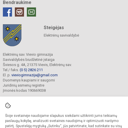
Bendraukime
Steigėjas
Elektrėnų savivaldybė
Elektrėnų sav. Vievio gimnazija
Savivaldybės biudžetinė įstaiga
Šviesos g. 4A, 21375 Vievis, Elektrėnų sav.
Tel./ faks.
(0 5) 2826 211
El. p.
vieviogimnazija@gmail.com
Duomenys kaupiami ir saugomi
Juridinių asmenų registre
Įmonės kodas 190669038
Šioje svetainėje naudojame slapukus siekdami užtikrinti jums teikiamų
© 2022. Elektrėnų sav. Vievio gimnazija. Visos teisės saugomos.
Kopijuoti turinį be raštiško gimnazijos sutikimo griežtai draudžiama.
paslaugų kokybę, analizuoti svetainės naudojimą ir optimizuoti naršymo
patirtį. Spustelėję mygtuką „Sutinku“, jūs patvirtinate, kad sutinkate su visų