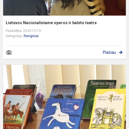
Lietuvos Nacionaliniame operos ir baleto teatre
Paskelbta: 2023-12-19
Kategorija:
Renginiai
Plačiau
I
p
,
a
ž