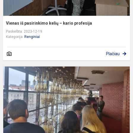
Vienas iš pasirinkimo kelių – kario profesija
Paskelbta: 2023-12-19
Kategorija:
Renginiai
Plačiau
L
N
o
ir
b
t