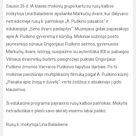
Sausio 26 d. IA klasės mokinių grupė kartu su rusų kalbos
mokytoja Lina Balaišiene apsilankė Markučių dvare, kur dalyvavo
netradicinėje rusų k. pamokoje „A. Puškino pasakos“ ir
edukacijoje „Seno dvaro paslaptys“. Muziejaus gidas papasakojo
apie A. Puškino gyvenimą ir kūrybą. Mokiniai sužinojo poeto
jaunesniojo sūnaus Grigorijaus Puškino šeimos, gyvenusios
Markučių dvare, istoriją, susipažino su autentiška XIX a. pabaigos
Vilniaus dvarininkų buitimi, pasigrožėjo puikiais Grigorijaus
Puškino žmonos Varvaros Puškinos tapybos darbais. Po to
mokiniai pasižiūrėjo multiplikacinį filmuką pagal A. Puškino kūrinį
„Pasaka apie žveją ir žuvelę“, vertė žodžius ir atsakinėjo į gido
klausimus.
Ši edukacinė programa paįvairino rusų kalbos pamokas. Mokytis
netradiciškai ir plėsti savo akiratį visiems labai patiko.
Rusų k. mokytoja Lina Balaišienė