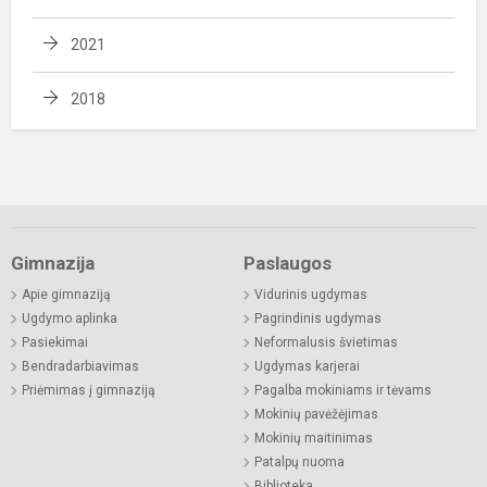
2021
2018
Gimnazija
Paslaugos
Apie gimnaziją
Vidurinis ugdymas
Ugdymo aplinka
Pagrindinis ugdymas
Pasiekimai
Neformalusis švietimas
Bendradarbiavimas
Ugdymas karjerai
Priėmimas į gimnaziją
Pagalba mokiniams ir tėvams
Mokinių pavėžėjimas
Mokinių maitinimas
Patalpų nuoma
Biblioteka