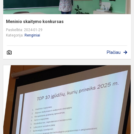
Meninio skaitymo konkursas
Paskelbta: 2024-01-29
Kategorija:
Renginiai
Plačiau
N
r
k
p