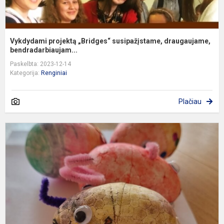
Vykdydami projektą „Bridges“ susipažįstame, draugaujame,
bendradarbiaujam...
Paskelbta: 2023-12-14
Kategorija:
Renginiai
Plačiau
S
p
„
g
V
g