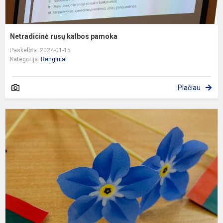
Netradicinė rusų kalbos pamoka
Paskelbta: 2024-01-15
Kategorija:
Renginiai
Plačiau
P
p