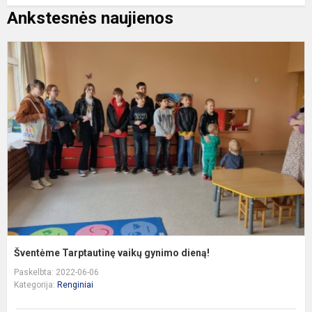
Ankstesnės naujienos
Š
T
v
g
d
Šventėme Tarptautinę vaikų gynimo dieną!
Paskelbta: 2022-06-06
Kategorija:
Renginiai