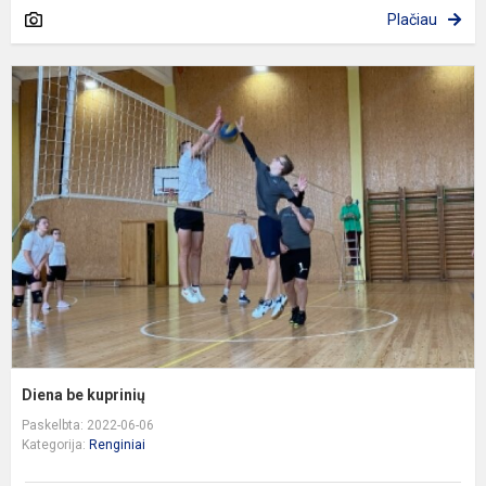
Plačiau
D
b
k
Diena be kuprinių
Paskelbta: 2022-06-06
Kategorija:
Renginiai