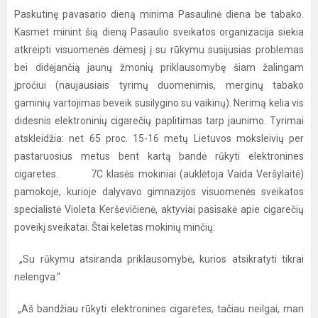
Paskutinę pavasario dieną minima Pasaulinė diena be tabako.
Kasmet minint šią dieną Pasaulio sveikatos organizacija siekia
atkreipti visuomenės dėmesį į su rūkymu susijusias problemas
bei didėjančią jaunų žmonių priklausomybę šiam žalingam
įpročiui (naujausiais tyrimų duomenimis, merginų tabako
gaminių vartojimas beveik susilygino su vaikinų). Nerimą kelia vis
didesnis elektroninių cigarečių paplitimas tarp jaunimo. Tyrimai
atskleidžia: net 65 proc. 15-16 metų Lietuvos moksleivių per
pastaruosius metus bent kartą bandė rūkyti elektronines
cigaretes. 7C klasės mokiniai (auklėtoja Vaida Veršylaitė)
pamokoje, kurioje dalyvavo gimnazijos visuomenės sveikatos
specialistė Violeta Kerševičienė, aktyviai pasisakė apie cigarečių
poveikį sveikatai. Štai keletas mokinių minčių:
„Su rūkymu atsiranda priklausomybė, kurios atsikratyti tikrai
nelengva.“
„Aš bandžiau rūkyti elektronines cigaretes, tačiau neilgai, man