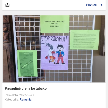
Plačiau
P
d
b
t
Pasaulinė diena be tabako
Paskelbta: 2022-05-27
Kategorija:
Renginiai