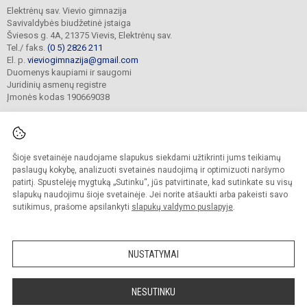
Elektrėnų sav. Vievio gimnazija
Savivaldybės biudžetinė įstaiga
Šviesos g. 4A, 21375 Vievis, Elektrėnų sav.
Tel./ faks.
(0 5) 2826 211
El. p.
vieviogimnazija@gmail.com
Duomenys kaupiami ir saugomi
Juridinių asmenų registre
Įmonės kodas 190669038
Šioje svetainėje naudojame slapukus siekdami užtikrinti jums teikiamų
© 2022. Elektrėnų sav. Vievio gimnazija. Visos teisės saugomos.
Kopijuoti turinį be raštiško gimnazijos sutikimo griežtai draudžiama.
paslaugų kokybę, analizuoti svetainės naudojimą ir optimizuoti naršymo
patirtį. Spustelėję mygtuką „Sutinku“, jūs patvirtinate, kad sutinkate su visų
Prieinamumo paraiška
Slapukų valdymas
slapukų naudojimu šioje svetainėje. Jei norite atšaukti arba pakeisti savo
sutikimus, prašome apsilankyti
slapukų valdymo puslapyje
.
Sumanus būdas atnaujinti
mokyklos interneto
svetainę
NUSTATYMAI
NESUTINKU