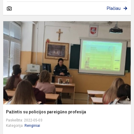
Plačiau
P
s
p
p
p
Pažintis su policijos pareigūno profesija
Paskelbta: 2022-05-03
Kategorija:
Renginiai