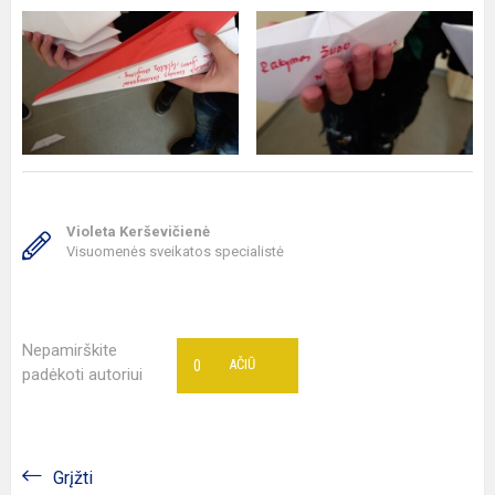
Violeta Kerševičienė
Visuomenės sveikatos specialistė
Nepamirškite
0
AČIŪ
padėkoti autoriui
Grįžti