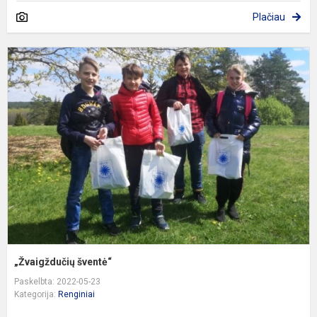
Plačiau
„
š
„Žvaigždučių šventė“
Paskelbta: 2022-05-23
Kategorija:
Renginiai