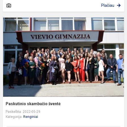
Plačiau
P
s
š
Paskutinio skambučio šventė
Paskelbta: 2022-05-29
Kategorija:
Renginiai