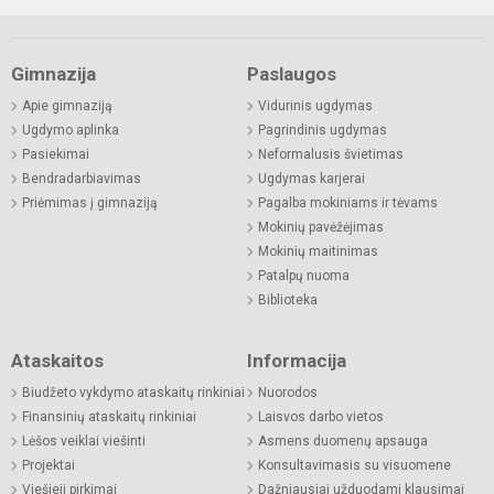
Gimnazija
Paslaugos
Apie gimnaziją
Vidurinis ugdymas
Ugdymo aplinka
Pagrindinis ugdymas
Pasiekimai
Neformalusis švietimas
Bendradarbiavimas
Ugdymas karjerai
Priėmimas į gimnaziją
Pagalba mokiniams ir tėvams
Mokinių pavėžėjimas
Mokinių maitinimas
Patalpų nuoma
Biblioteka
Ataskaitos
Informacija
Biudžeto vykdymo ataskaitų rinkiniai
Nuorodos
Finansinių ataskaitų rinkiniai
Laisvos darbo vietos
Lėšos veiklai viešinti
Asmens duomenų apsauga
Projektai
Konsultavimasis su visuomene
Viešieji pirkimai
Dažniausiai užduodami klausimai