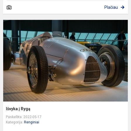
Plačiau
I
į
R
Išvyka į Rygą
Paskelbta: 2022-05-17
Kategorija:
Renginiai