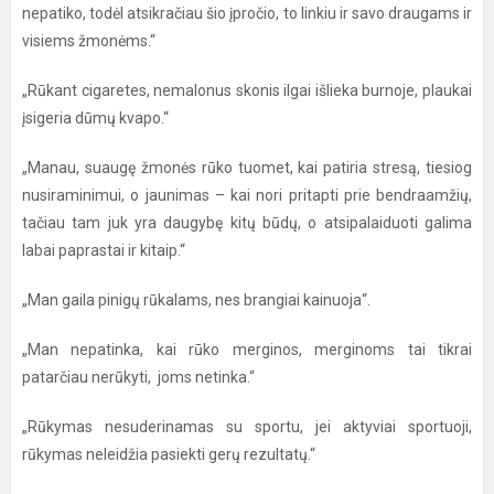
nepatiko, todėl atsikračiau šio įpročio, to linkiu ir savo draugams ir
visiems žmonėms.“
„Rūkant cigaretes, nemalonus skonis ilgai išlieka burnoje, plaukai
įsigeria dūmų kvapo.“
„Manau, suaugę žmonės rūko tuomet, kai patiria stresą, tiesiog
nusiraminimui, o jaunimas – kai nori pritapti prie bendraamžių,
tačiau tam juk yra daugybę kitų būdų, o atsipalaiduoti galima
labai paprastai ir kitaip.“
„Man gaila pinigų rūkalams, nes brangiai kainuoja“.
„Man nepatinka, kai rūko merginos, merginoms tai tikrai
patarčiau nerūkyti, joms netinka.“
„Rūkymas nesuderinamas su sportu, jei aktyviai sportuoji,
rūkymas neleidžia pasiekti gerų rezultatų.“