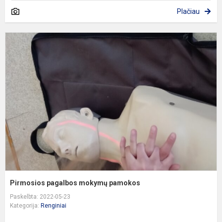
Plačiau
P
p
m
p
Pirmosios pagalbos mokymų pamokos
Paskelbta: 2022-05-23
Kategorija:
Renginiai