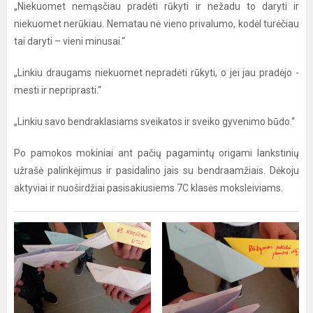
„Niekuomet nemąsčiau pradėti rūkyti ir nežadu to daryti ir
niekuomet nerūkiau. Nematau nė vieno privalumo, kodėl turėčiau
tai daryti – vieni minusai.“
„Linkiu draugams niekuomet nepradėti rūkyti, o jei jau pradėjo -
mesti ir nepriprasti.“
„Linkiu savo bendraklasiams sveikatos ir sveiko gyvenimo būdo.“
Po pamokos mokiniai ant pačių pagamintų origami lankstinių
užrašė palinkėjimus ir pasidalino jais su bendraamžiais. Dėkoju
aktyviai ir nuoširdžiai pasisakiusiems 7C klasės moksleiviams.