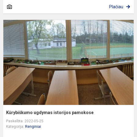
Plačiau
K
u
i
p
Kūrybiškumo ugdymas istorijos pamokose
Paskelbta: 2022-05-25
Kategorija:
Renginiai