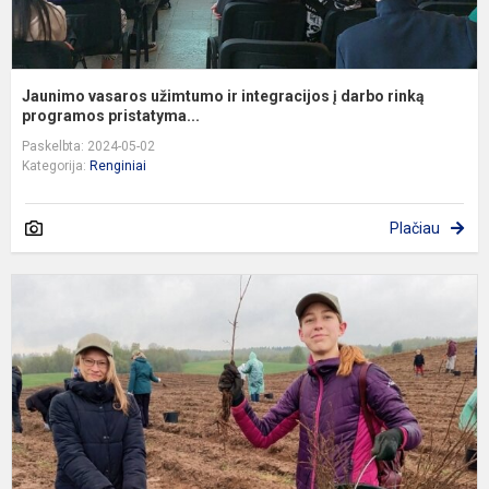
Jaunimo vasaros užimtumo ir integracijos į darbo rinką
programos pristatyma...
Paskelbta: 2024-05-02
Kategorija:
Renginiai
Plačiau
D
š
š