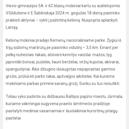
Vievio gimnazijos 5A ir 6C klasių mokiniai kartu su auklėtojomis
V.Gildutiene ir E.Šablinskaja 2024 m. gegužės 18 dieną pasirinko
praleisti aktyviai – vykti į pažintinę kelionę. Nuspręsta aplankyti
Latviją.
Kelionę mokiniai pradėjo Kemerių nacionaliniame parke. Žygiui iš
trijų siūlomų maršrutų jie pasirinko vidutinį – 3,5 km. Einant per
pelkę nutiestais takais, atsivėrė kerintys vaizdai: mažos, lyg
japoniški bonsai, pušelės, liauni berželiai, viržių kupstai, akivarai,
spanguolynai. Akis džiugino išsaugotas nepaprastas gamtos
grožis, prižiūrėti parko takai, apžvalgos aikštelės. Kai kuriems
mokiniams parkas priminė savanų grožį. Sunku su tuo nesutikti.
Toliau vyko pažintis su didžiausiu Baltijos pajūrio miestu Jūrmala,
kuriame sėkmingai sugyvena praeito šimtmečio pradžioje
pastatyti mediniai vasarnamiai ir šiuolaikiniai kurortinių įstaigų
pastatai.