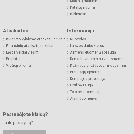
Mokinių maitinimas
Patalpų nuoma
Biblioteka
Ataskaitos
Informacija
Biudžeto vykdymo ataskaitų rinkiniai
Nuorodos
Finansinių ataskaitų rinkiniai
Laisvos darbo vietos
Lėšos veiklai viešinti
Asmens duomenų apsauga
Projektai
Konsultavimasis su visuomene
Viešieji pirkimai
Dažniausiai užduodami klausimai
Pranešėjų apsauga
Korupcijos prevencija
Civilinė sauga
Teisinė informacija
Atviri duomenys
Pastebėjote klaidų?
Turite pasiūlymų?