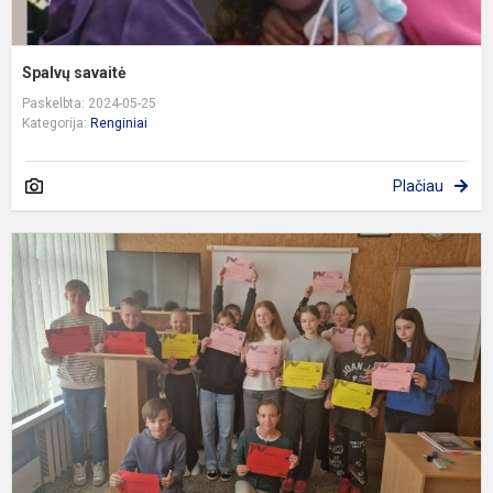
Spalvų savaitė
Paskelbta: 2024-05-25
Kategorija:
Renginiai
Plačiau
P
m
v
p
p
„