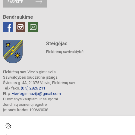
RAŠYKITE
Bendraukime
Steigėjas
Elektrėnų savivaldybė
Elektrėnų sav. Vievio gimnazija
Savivaldybės biudžetinė įstaiga
Šviesos g. 4A, 21375 Vievis, Elektrėnų sav.
Tel./ faks.
(0 5) 2826 211
El. p.
vieviogimnazija@gmail.com
Duomenys kaupiami ir saugomi
Juridinių asmenų registre
Įmonės kodas 190669038