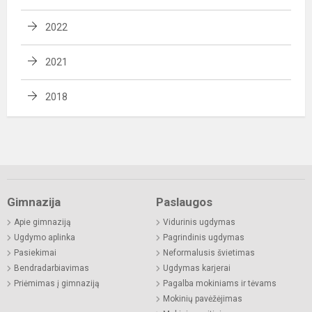
2022
2021
2018
Gimnazija
Paslaugos
Apie gimnaziją
Vidurinis ugdymas
Ugdymo aplinka
Pagrindinis ugdymas
Pasiekimai
Neformalusis švietimas
Bendradarbiavimas
Ugdymas karjerai
Priėmimas į gimnaziją
Pagalba mokiniams ir tėvams
Mokinių pavėžėjimas