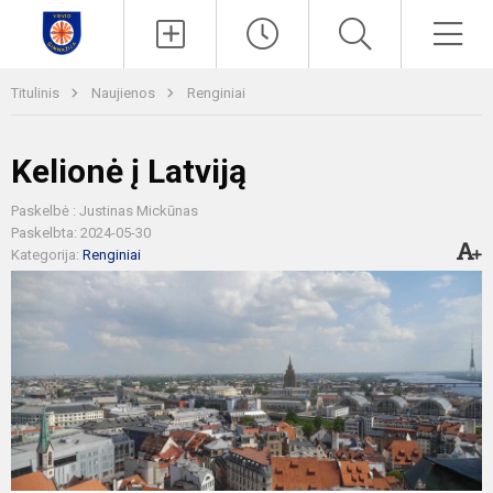
Paieška
Men
Titulinis
Naujienos
Renginiai
Kelionė į Latviją
Paskelbė : Justinas Mickūnas
Paskelbta: 2024-05-30
Kategorija:
Renginiai