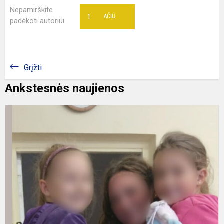
Nepamirškite
1
AČIŪ
padėkoti autoriui
Grįžti
Ankstesnės naujienos
S
s