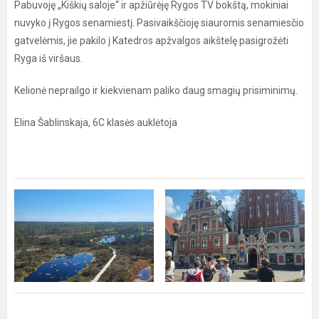
Pabuvoję „Kiškių saloje“ ir apžiūrėję Rygos TV bokštą, mokiniai
nuvyko į Rygos senamiestį. Pasivaikščioję siauromis senamiesčio
gatvelėmis, jie pakilo į Katedros apžvalgos aikštelę pasigrožėti
Ryga iš viršaus.
Kelionė neprailgo ir kiekvienam paliko daug smagių prisiminimų.
Elina Šablinskaja, 6C klasės auklėtoja