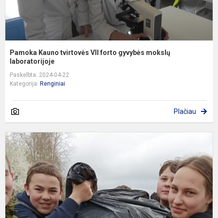
Pamoka Kauno tvirtovės VII forto gyvybės mokslų
laboratorijoje
Paskelbta: 2024-04-22
Kategorija:
Renginiai
Plačiau
2