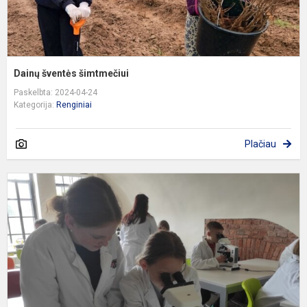
Dainų šventės šimtmečiui
Paskelbta: 2024-04-24
Kategorija:
Renginiai
Plačiau
P
K
t
V
f
g
m
l