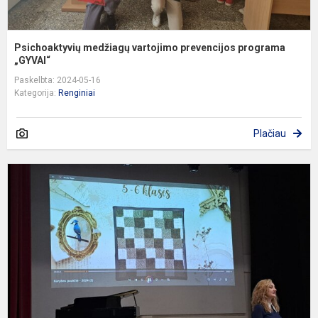
Psichoaktyvių medžiagų vartojimo prevencijos programa
„GYVAI“
Paskelbta: 2024-05-16
Kategorija:
Renginiai
Plačiau
K
„
p
–
2