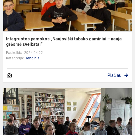
gr
Integruotos pamokos „Naujoviški tabako gaminiai – nauja
grėsmė sveikatai“
Paskelbta: 2024-04-22
Kategorija:
Renginiai
Plačiau
T
ir
i
p
a
g