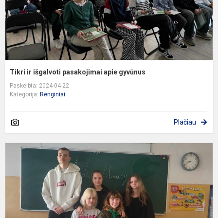
Tikri ir išgalvoti pasakojimai apie gyvūnus
Paskelbta: 2024-04-22
Kategorija:
Renginiai
Plačiau
M
L