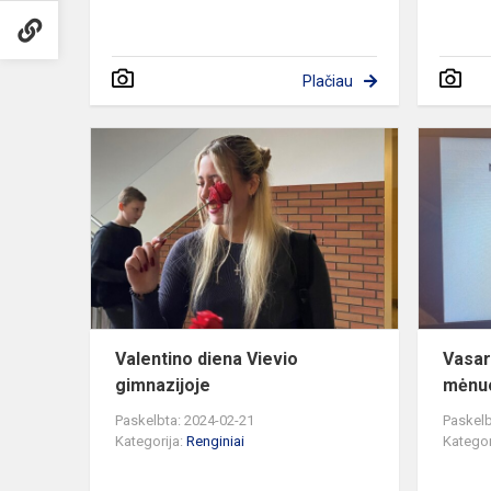
Plačiau
Valentino
diena
Vievio
gimnazijoje
Valentino diena Vievio
Vasar
gimnazijoje
mėnu
Paskelbta: 2024-02-21
Paskelb
Kategorija:
Renginiai
Kategor