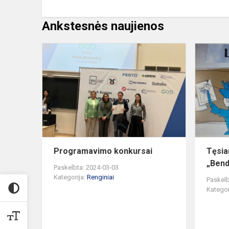
Ankstesnės naujienos
Programavi
konkursai
Programavimo konkursai
Tęsia
„Bend
Paskelbta: 2024-03-03
Kategorija:
Renginiai
Paskelb
Kategor