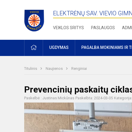
ELEKTRĖNŲ SAV. VIEVIO GIM
VEIKLOS SRITYS
PASLAUGOS
ADMI
PRADŽIA
UGDYMAS
PAGALBA MOKINIAMS IR 
Titulinis
Naujienos
Renginiai
Prevencinių paskaitų cikla
Paskelbė : Justinas Mickūnas
Paskelbta: 2024-03-05
Kategorija