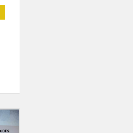
Tęsiame
dalyvavimą
projekte
„Bendradarbiaujančios