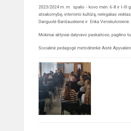
2023/2024 m. m. spalio - kovo mėn. 6-8 ir I-III 
atsakomybę, interneto kultūrą, nelegalias veiklas
Danguolė Barišauskienė ir Erika Venskutonienė.
Mokiniai aktyviai dalyvavo paskaitose, pagilino tur
Socialinė pedagogė metodininkė Aistė Apyvalie