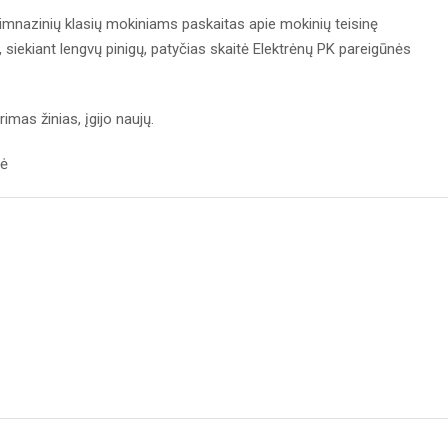
gimnazinių klasių mokiniams paskaitas apie mokinių teisinę
, siekiant lengvų pinigų, patyčias skaitė Elektrėnų PK pareigūnės
imas žinias, įgijo naujų.
nė