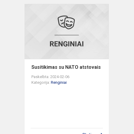
Susitikimas
su
NATO
atstovais
Susitikimas su NATO atstovais
Paskelbta: 2024-02-06
Kategorija:
Renginiai