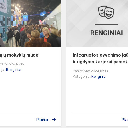
mokyklų
mugė
ųjų mokyklų mugė
Integruotos gyvenimo įg
ir ugdymo karjerai pamo
ta: 2024-02-06
ija:
Renginiai
Paskelbta: 2024-02-06
Kategorija:
Renginiai
Plačiau
Pla