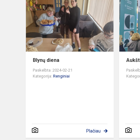
diena
Blynų diena
Aukšt
Paskelbta: 2024-02-21
Paskelb
Kategorija:
Renginiai
Kategor
Plačiau