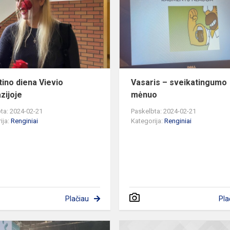
Vievio
gimnazijoje
tino diena Vievio
Vasaris – sveikatingumo
zijoje
mėnuo
ta: 2024-02-21
Paskelbta: 2024-02-21
ija:
Renginiai
Kategorija:
Renginiai
Plačiau
Pla
Aukštųjų