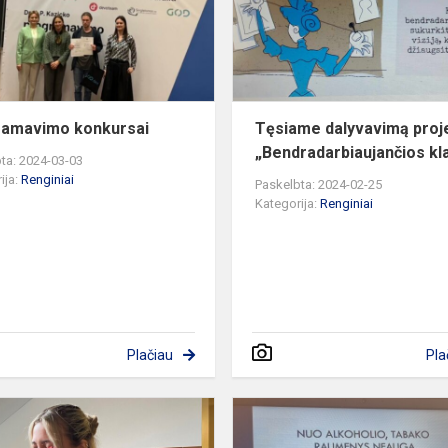
ramavimo konkursai
Tęsiame dalyvavimą proj
„Bendradarbiaujančios kl
ta: 2024-03-03
ija:
Renginiai
Paskelbta: 2024-02-25
Kategorija:
Renginiai
Plačiau
Pla
Valentino
diena