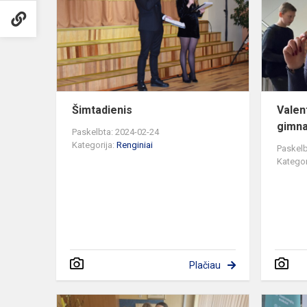
Šimtadienis
Valen
gimna
Paskelbta: 2024-02-24
Kategorija:
Renginiai
Paskelb
Kategor
Plačiau
Blynų