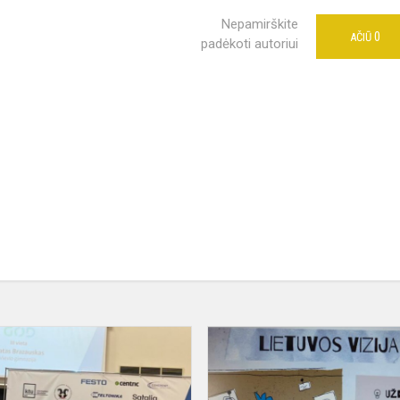
Nepamirškite
0
AČIŪ
padėkoti autoriui
Programavimo
konkursai