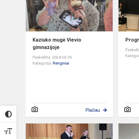
Kaziuko mugė Vievio
Prog
gimnazijoje
Paskelb
Kategor
Paskelbta: 2024-03-05
Kategorija:
Renginiai
Plačiau
Šimtadienis