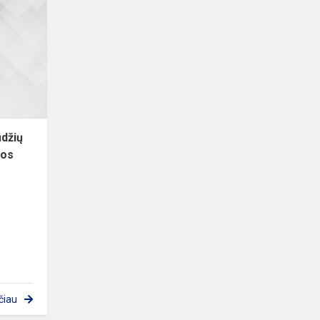
gyvenimo
įgūdžių
ir
ugdymo
karjerai
pamokos
ūdžių
kos
čiau