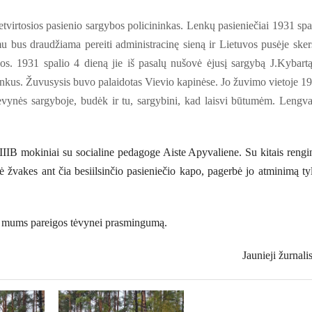
tvirtosios pasienio sargybos policininkas. Lenkų pasieniečiai 1931 spa
u bus draudžiama pereiti administracinę sieną ir Lietuvos pusėje sker
jos. 1931 spalio 4 dieną jie iš pasalų nušovė ėjusį sargybą J.Kybartą
ninkus. Žuvusysis buvo palaidotas Vievio kapinėse. Jo žuvimo vietoje 1
Tėvynės sargyboje, budėk ir tu, sargybini, kad laisvi būtumėm. Lengva
.
IIIB mokiniai su socialine pedagoge Aiste Apyvaliene. Su kitais rengi
ė žvakes ant čia besiilsinčio pasieniečio kapo, pagerbė jo atminimą ty
 mums pareigos tėvynei prasmingumą.
Jaunieji žurnalis