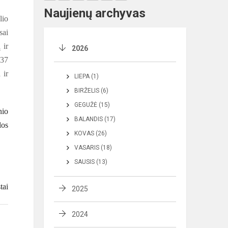
Naujienų archyvas
lio
sai
 ir
2026
937
 ir
LIEPA (1)
BIRŽELIS (6)
GEGUŽĖ (15)
nio
BALANDIS (17)
los
KOVAS (26)
VASARIS (18)
SAUSIS (13)
tai
2025
2024