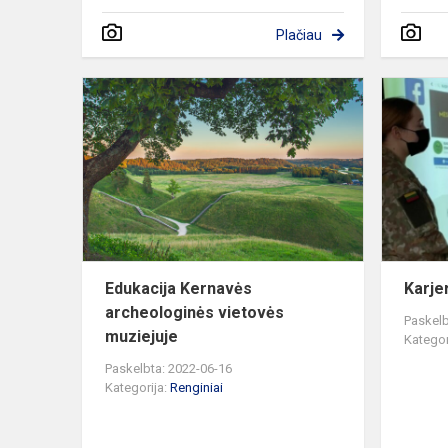
Plačiau
Edukacija
Kernavės
archeologin
vietovės
muziejuje
Edukacija Kernavės
Karje
archeologinės vietovės
Paskelb
muziejuje
Kategor
Paskelbta: 2022-06-16
Kategorija:
Renginiai