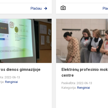
Plačiau
Pla
Karjeros
dienos
ės
gimnazijoje
ros dienos gimnazijoje
Elektrėnų profesinio mo
centre
ta: 2022-06-13
ija:
Renginiai
Paskelbta: 2022-06-13
Kategorija:
Renginiai