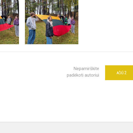
Nepamirškite
2
AČIŪ
padėkoti autoriui