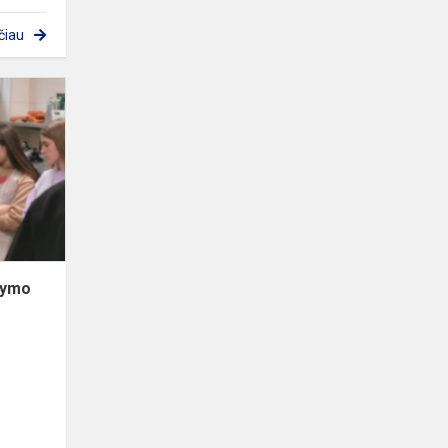
čiau
Elektrėnų
profesinio
mokymo
centre
kymo