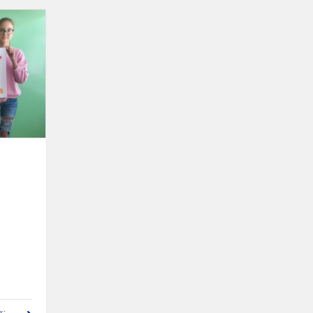
Europos
kalbų
diena
gimnazijoje