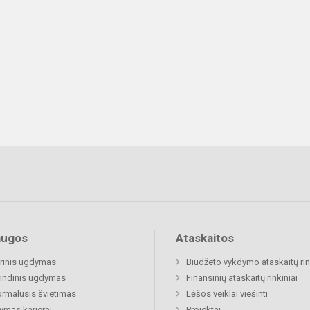
augos
Ataskaitos
rinis ugdymas
Biudžeto vykdymo ataskaitų rin
indinis ugdymas
Finansinių ataskaitų rinkiniai
rmalusis švietimas
Lėšos veiklai viešinti
mas karjerai
Projektai