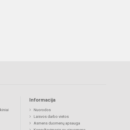
Informacija
kiniai
Nuorodos
Laisvos darbo vietos
Asmens duomenų apsauga
Konsultavimasis su visuomene