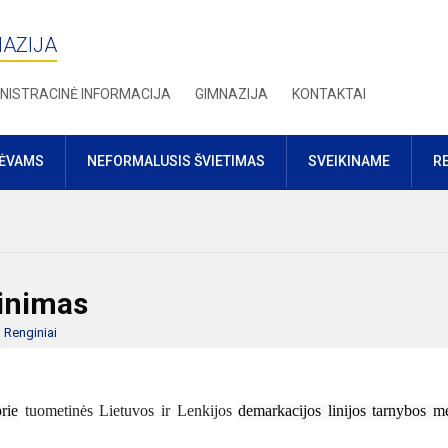
NAZIJA
NISTRACINĖ INFORMACIJA
GIMNAZIJA
KONTAKTAI
TĖVAMS
NEFORMALUSIS ŠVIETIMAS
SVEIKINAME
R
minimas
:
Renginiai
rie
tuometinės Lietuvos ir Lenkijos
demarkacijos linijos tarnybos m