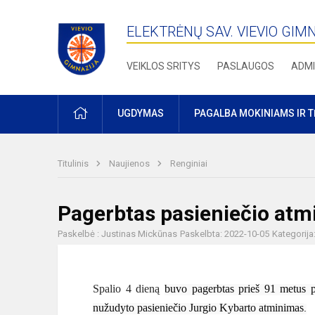
ELEKTRĖNŲ SAV. VIEVIO GIM
VEIKLOS SRITYS
PASLAUGOS
ADMI
PRADŽIA
UGDYMAS
PAGALBA MOKINIAMS IR 
Titulinis
Naujienos
Renginiai
Pagerbtas pasieniečio at
Paskelbė : Justinas Mickūnas
Paskelbta: 2022-10-05
Kategorija
Spalio
4
dieną
buvo pagerbtas prieš 9
1
metus p
nužudyto pasieniečio Jurgio Kybarto atminimas
.