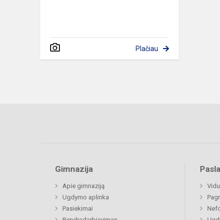
Plačiau
Gimnazija
Pasl
Apie gimnaziją
Vidu
Ugdymo aplinka
Pagr
Pasiekimai
Nefo
Bendradarbiavimas
Ugdy