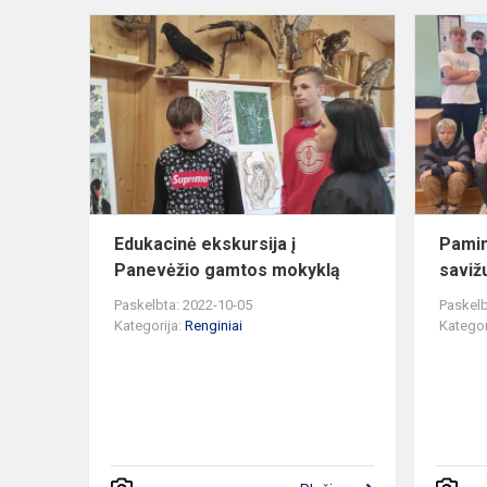
Edukacinė
ekskursija
į
Panevėžio
gamtos
mokyklą
Edukacinė ekskursija į
Pamin
Panevėžio gamtos mokyklą
saviž
Paskelbta: 2022-10-05
Paskelb
Kategorija:
Renginiai
Kategor