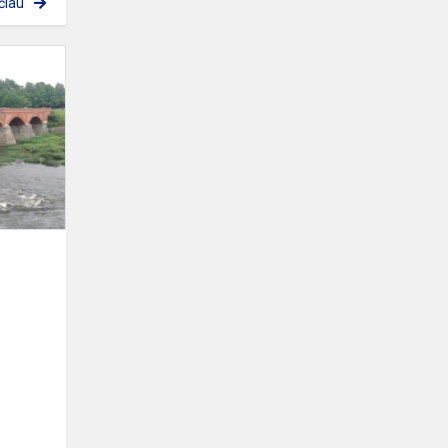
čiau
Savaitgalis
Latvijoje