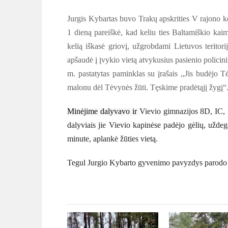
Jurgis Kybartas buvo Trakų apskrities V rajono ke
1 dieną pareiškė, kad keliu ties Baltamiškio kaim
kelią iškasė griovį, užgrobdami Lietuvos teritori
apšaudė į įvykio vietą atvykusius pasienio polici
m. pastatytas paminklas su įrašais ,,Jis budėjo 
malonu dėl Tėvynės žūti. Tęskime pradėtąjį žygį“
Minėjime dalyvavo ir
Vievio gimnazijos 8D, IC, 
dalyviais jie Vievio kapinėse padėjo gėlių, uždeg
minute, aplankė žūties vietą.
Tegul Jurgio Kybarto gyvenimo pavyzdys parodo