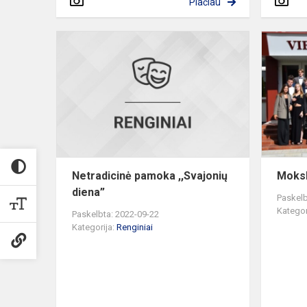
Plačiau
Netradicinė
pamoka
,,Svajonių
diena”
Netradicinė pamoka ,,Svajonių
Moksl
diena”
Paskelb
Kategor
Paskelbta: 2022-09-22
Kategorija:
Renginiai