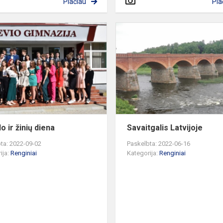
Plačiau
Pla
Mokslo
ir
žinių
diena
o ir žinių diena
Savaitgalis Latvijoje
ta: 2022-09-02
Paskelbta: 2022-06-16
ija:
Renginiai
Kategorija:
Renginiai