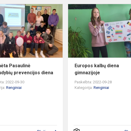
Paminėta
Pasaulinė
savižudybių
prevencijos
diena
ėta Pasaulinė
Europos kalbų diena
udybių prevencijos diena
gimnazijoje
ta: 2022-09-30
Paskelbta: 2022-09-28
ija:
Renginiai
Kategorija:
Renginiai